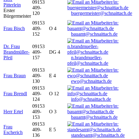
09153
Pitterlein
409-
Erster
120
buergermeister@schnaittach.de
Bürgermeister
09153
Frau Bisch
409-
O 4
152
bauamt@schnaittach.de
Dr. Frau
09153
Brandmüller-
409-
DG 4
Pfeil
157
n.brandmueller-
pfeil@schnaittach.de
09153
Frau Braun
409-
E 4
130
ewo@schnaittach.de
09153
Frau Brendl
409-
O 12
124
info@schnaittach.de
09153
Herr Ertel
409-
O 3
153
bauamt@schnaittach.de
09153
Frau
409-
E 5
Escherich
136
standesamt@schnaittach.de