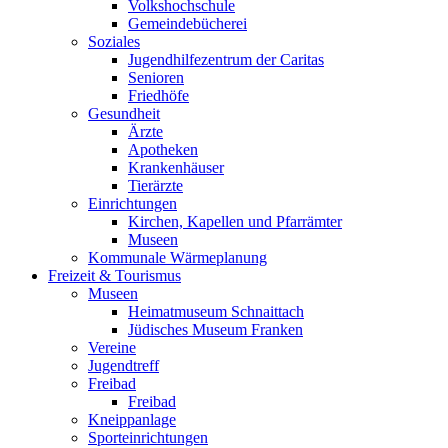
Volkshochschule
Gemeindebücherei
Soziales
Jugendhilfezentrum der Caritas
Senioren
Friedhöfe
Gesundheit
Ärzte
Apotheken
Krankenhäuser
Tierärzte
Einrichtungen
Kirchen, Kapellen und Pfarrämter
Museen
Kommunale Wärmeplanung
Freizeit & Tourismus
Museen
Heimatmuseum Schnaittach
Jüdisches Museum Franken
Vereine
Jugendtreff
Freibad
Freibad
Kneippanlage
Sporteinrichtungen