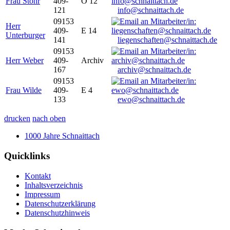
Frau Stöhr
409-
O 12
121
info@schnaittach.de
09153
Herr
409-
E 14
Unterburger
141
liegenschaften@schnaittach.de
09153
Herr Weber
409-
Archiv
167
archiv@schnaittach.de
09153
Frau Wilde
409-
E 4
133
ewo@schnaittach.de
drucken
nach oben
1000 Jahre Schnaittach
Quicklinks
Kontakt
Inhaltsverzeichnis
Impressum
Datenschutzerklärung
Datenschutzhinweis