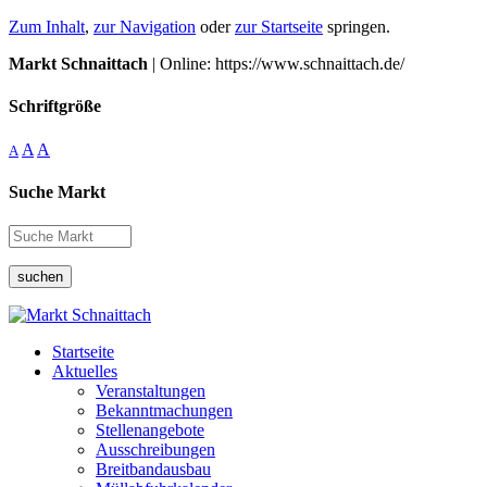
Zum Inhalt
,
zur Navigation
oder
zur Startseite
springen.
Markt Schnaittach
| Online: https://www.schnaittach.de/
Schriftgröße
A
A
A
Suche Markt
suchen
Startseite
Aktuelles
Veranstaltungen
Bekanntmachungen
Stellenangebote
Ausschreibungen
Breitbandausbau