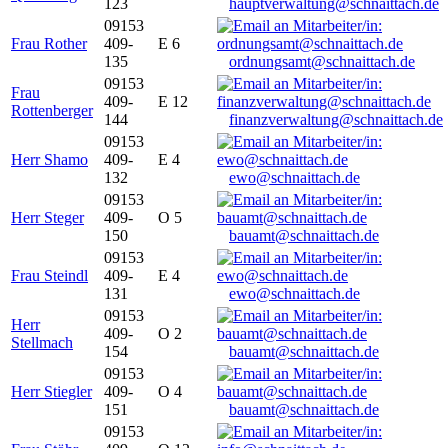
123
hauptverwaltung@schnaittach.de
09153
Frau Rother
409-
E 6
135
ordnungsamt@schnaittach.de
09153
Frau
409-
E 12
Rottenberger
144
finanzverwaltung@schnaittach.de
09153
Herr Shamo
409-
E 4
132
ewo@schnaittach.de
09153
Herr Steger
409-
O 5
150
bauamt@schnaittach.de
09153
Frau Steindl
409-
E 4
131
ewo@schnaittach.de
09153
Herr
409-
O 2
Stellmach
154
bauamt@schnaittach.de
09153
Herr Stiegler
409-
O 4
151
bauamt@schnaittach.de
09153