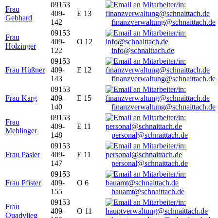
09153
Frau
409-
E 13
Gebhard
142
finanzverwaltung@schnaittach.de
09153
Frau
409-
O 12
Holzinger
122
info@schnaittach.de
09153
Frau Hüßner
409-
E 12
143
finanzverwaltung@schnaittach.de
09153
Frau Karg
409-
E 15
140
finanzverwaltung@schnaittach.de
09153
Frau
409-
E 11
Mehlinger
148
personal@schnaittach.de
09153
Frau Pasler
409-
E 11
147
personal@schnaittach.de
09153
Frau Pfister
409-
O 6
155
bauamt@schnaittach.de
09153
Frau
409-
O 11
Quadvlieg