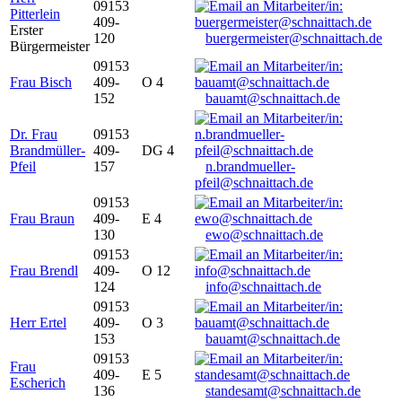
09153
Pitterlein
409-
Erster
120
buergermeister@schnaittach.de
Bürgermeister
09153
Frau Bisch
409-
O 4
152
bauamt@schnaittach.de
Dr. Frau
09153
Brandmüller-
409-
DG 4
Pfeil
157
n.brandmueller-
pfeil@schnaittach.de
09153
Frau Braun
409-
E 4
130
ewo@schnaittach.de
09153
Frau Brendl
409-
O 12
124
info@schnaittach.de
09153
Herr Ertel
409-
O 3
153
bauamt@schnaittach.de
09153
Frau
409-
E 5
Escherich
136
standesamt@schnaittach.de