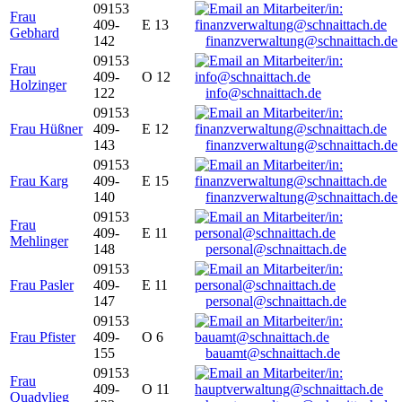
09153
Frau
409-
E 13
Gebhard
142
finanzverwaltung@schnaittach.de
09153
Frau
409-
O 12
Holzinger
122
info@schnaittach.de
09153
Frau Hüßner
409-
E 12
143
finanzverwaltung@schnaittach.de
09153
Frau Karg
409-
E 15
140
finanzverwaltung@schnaittach.de
09153
Frau
409-
E 11
Mehlinger
148
personal@schnaittach.de
09153
Frau Pasler
409-
E 11
147
personal@schnaittach.de
09153
Frau Pfister
409-
O 6
155
bauamt@schnaittach.de
09153
Frau
409-
O 11
Quadvlieg