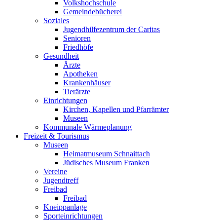
Volkshochschule
Gemeindebücherei
Soziales
Jugendhilfezentrum der Caritas
Senioren
Friedhöfe
Gesundheit
Ärzte
Apotheken
Krankenhäuser
Tierärzte
Einrichtungen
Kirchen, Kapellen und Pfarrämter
Museen
Kommunale Wärmeplanung
Freizeit & Tourismus
Museen
Heimatmuseum Schnaittach
Jüdisches Museum Franken
Vereine
Jugendtreff
Freibad
Freibad
Kneippanlage
Sporteinrichtungen