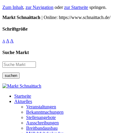
Zum Inhalt
,
zur Navigation
oder
zur Startseite
springen.
Markt Schnaittach
| Online: https://www.schnaittach.de/
Schriftgröße
A
A
A
Suche Markt
suchen
Startseite
Aktuelles
Veranstaltungen
Bekanntmachungen
Stellenangebote
Ausschreibungen
Breitbandausbau