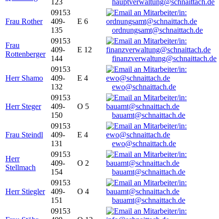
123
hauptverwaltung@schnaittach.de
09153
Frau Rother
409-
E 6
135
ordnungsamt@schnaittach.de
09153
Frau
409-
E 12
Rottenberger
144
finanzverwaltung@schnaittach.de
09153
Herr Shamo
409-
E 4
132
ewo@schnaittach.de
09153
Herr Steger
409-
O 5
150
bauamt@schnaittach.de
09153
Frau Steindl
409-
E 4
131
ewo@schnaittach.de
09153
Herr
409-
O 2
Stellmach
154
bauamt@schnaittach.de
09153
Herr Stiegler
409-
O 4
151
bauamt@schnaittach.de
09153