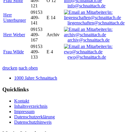
Frau Stöhr
409-
O 12
121
info@schnaittach.de
09153
Herr
409-
E 14
Unterburger
141
liegenschaften@schnaittach.de
09153
Herr Weber
409-
Archiv
167
archiv@schnaittach.de
09153
Frau Wilde
409-
E 4
133
ewo@schnaittach.de
drucken
nach oben
1000 Jahre Schnaittach
Quicklinks
Kontakt
Inhaltsverzeichnis
Impressum
Datenschutzerklärung
Datenschutzhinweis