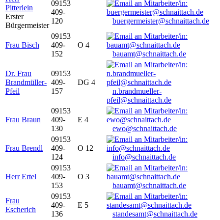
09153
Pitterlein
409-
Erster
120
buergermeister@schnaittach.de
Bürgermeister
09153
Frau Bisch
409-
O 4
152
bauamt@schnaittach.de
Dr. Frau
09153
Brandmüller-
409-
DG 4
Pfeil
157
n.brandmueller-
pfeil@schnaittach.de
09153
Frau Braun
409-
E 4
130
ewo@schnaittach.de
09153
Frau Brendl
409-
O 12
124
info@schnaittach.de
09153
Herr Ertel
409-
O 3
153
bauamt@schnaittach.de
09153
Frau
409-
E 5
Escherich
136
standesamt@schnaittach.de