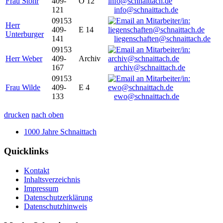
Frau Stöhr
409-
O 12
121
info@schnaittach.de
09153
Herr
409-
E 14
Unterburger
141
liegenschaften@schnaittach.de
09153
Herr Weber
409-
Archiv
167
archiv@schnaittach.de
09153
Frau Wilde
409-
E 4
133
ewo@schnaittach.de
drucken
nach oben
1000 Jahre Schnaittach
Quicklinks
Kontakt
Inhaltsverzeichnis
Impressum
Datenschutzerklärung
Datenschutzhinweis