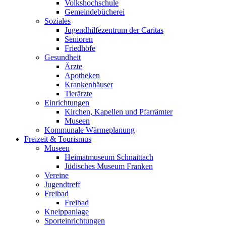
Volkshochschule
Gemeindebücherei
Soziales
Jugendhilfezentrum der Caritas
Senioren
Friedhöfe
Gesundheit
Ärzte
Apotheken
Krankenhäuser
Tierärzte
Einrichtungen
Kirchen, Kapellen und Pfarrämter
Museen
Kommunale Wärmeplanung
Freizeit & Tourismus
Museen
Heimatmuseum Schnaittach
Jüdisches Museum Franken
Vereine
Jugendtreff
Freibad
Freibad
Kneippanlage
Sporteinrichtungen