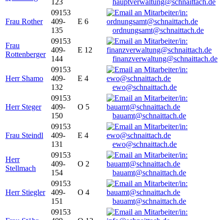
123
hauptverwaltung@schnaittach.de
09153
Frau Rother
409-
E 6
135
ordnungsamt@schnaittach.de
09153
Frau
409-
E 12
Rottenberger
144
finanzverwaltung@schnaittach.de
09153
Herr Shamo
409-
E 4
132
ewo@schnaittach.de
09153
Herr Steger
409-
O 5
150
bauamt@schnaittach.de
09153
Frau Steindl
409-
E 4
131
ewo@schnaittach.de
09153
Herr
409-
O 2
Stellmach
154
bauamt@schnaittach.de
09153
Herr Stiegler
409-
O 4
151
bauamt@schnaittach.de
09153