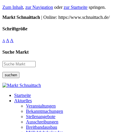
Zum Inhalt
,
zur Navigation
oder
zur Startseite
springen.
Markt Schnaittach
| Online: https://www.schnaittach.de/
Schriftgröße
A
A
A
Suche Markt
suchen
Startseite
Aktuelles
Veranstaltungen
Bekanntmachungen
Stellenangebote
Ausschreibungen
Breitbandausbau