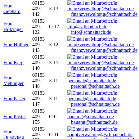
09153
Frau
409-
E 13
Gebhard
142
finanzverwaltung@schnaittach.de
09153
Frau
409-
O 12
Holzinger
122
info@schnaittach.de
09153
Frau Hüßner
409-
E 12
143
finanzverwaltung@schnaittach.de
09153
Frau Karg
409-
E 15
140
finanzverwaltung@schnaittach.de
09153
Frau
409-
E 11
Mehlinger
148
personal@schnaittach.de
09153
Frau Pasler
409-
E 11
147
personal@schnaittach.de
09153
Frau Pfister
409-
O 6
155
bauamt@schnaittach.de
09153
Frau
409-
O 11
Quadvlieg