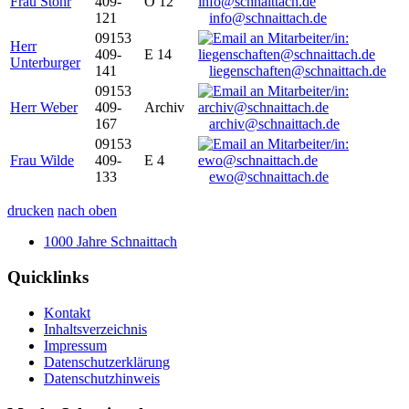
Frau Stöhr
409-
O 12
121
info@schnaittach.de
09153
Herr
409-
E 14
Unterburger
141
liegenschaften@schnaittach.de
09153
Herr Weber
409-
Archiv
167
archiv@schnaittach.de
09153
Frau Wilde
409-
E 4
133
ewo@schnaittach.de
drucken
nach oben
1000 Jahre Schnaittach
Quicklinks
Kontakt
Inhaltsverzeichnis
Impressum
Datenschutzerklärung
Datenschutzhinweis