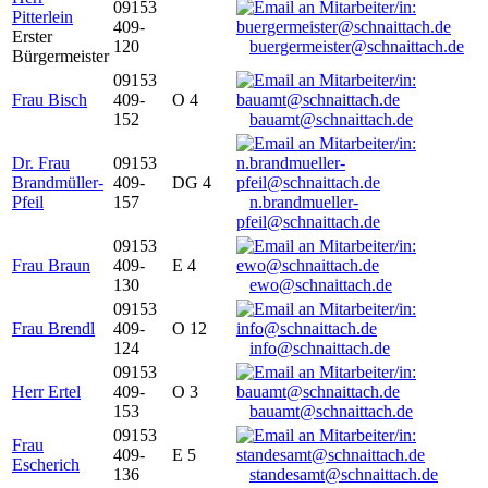
09153
Pitterlein
409-
Erster
120
buergermeister@schnaittach.de
Bürgermeister
09153
Frau Bisch
409-
O 4
152
bauamt@schnaittach.de
Dr. Frau
09153
Brandmüller-
409-
DG 4
Pfeil
157
n.brandmueller-
pfeil@schnaittach.de
09153
Frau Braun
409-
E 4
130
ewo@schnaittach.de
09153
Frau Brendl
409-
O 12
124
info@schnaittach.de
09153
Herr Ertel
409-
O 3
153
bauamt@schnaittach.de
09153
Frau
409-
E 5
Escherich
136
standesamt@schnaittach.de