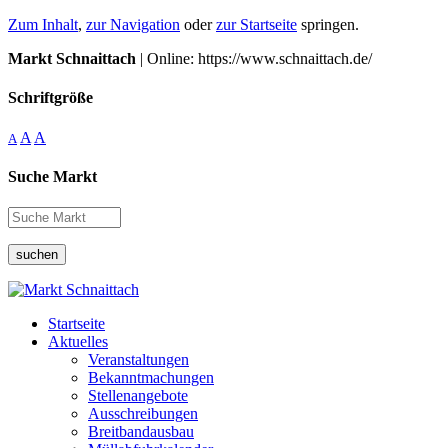
Zum Inhalt
,
zur Navigation
oder
zur Startseite
springen.
Markt Schnaittach
| Online: https://www.schnaittach.de/
Schriftgröße
A
A
A
Suche Markt
suchen
Startseite
Aktuelles
Veranstaltungen
Bekanntmachungen
Stellenangebote
Ausschreibungen
Breitbandausbau