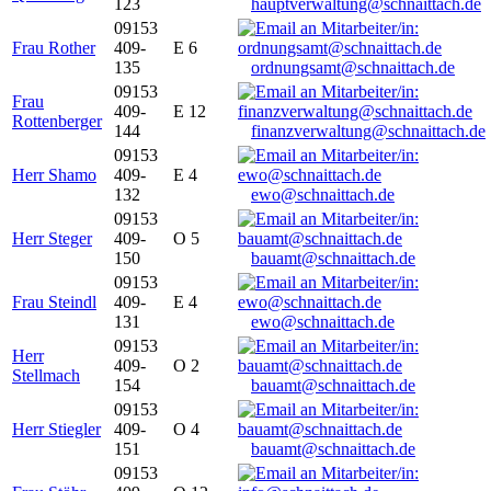
123
hauptverwaltung@schnaittach.de
09153
Frau Rother
409-
E 6
135
ordnungsamt@schnaittach.de
09153
Frau
409-
E 12
Rottenberger
144
finanzverwaltung@schnaittach.de
09153
Herr Shamo
409-
E 4
132
ewo@schnaittach.de
09153
Herr Steger
409-
O 5
150
bauamt@schnaittach.de
09153
Frau Steindl
409-
E 4
131
ewo@schnaittach.de
09153
Herr
409-
O 2
Stellmach
154
bauamt@schnaittach.de
09153
Herr Stiegler
409-
O 4
151
bauamt@schnaittach.de
09153