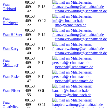
09153
Frau
409-
E 13
Gebhard
142
finanzverwaltung@schnaittach.de
09153
Frau
409-
O 12
Holzinger
122
info@schnaittach.de
09153
Frau Hüßner
409-
E 12
143
finanzverwaltung@schnaittach.de
09153
Frau Karg
409-
E 15
140
finanzverwaltung@schnaittach.de
09153
Frau
409-
E 11
Mehlinger
148
personal@schnaittach.de
09153
Frau Pasler
409-
E 11
147
personal@schnaittach.de
09153
Frau Pfister
409-
O 6
155
bauamt@schnaittach.de
09153
Frau
409-
O 11
Quadvlieg