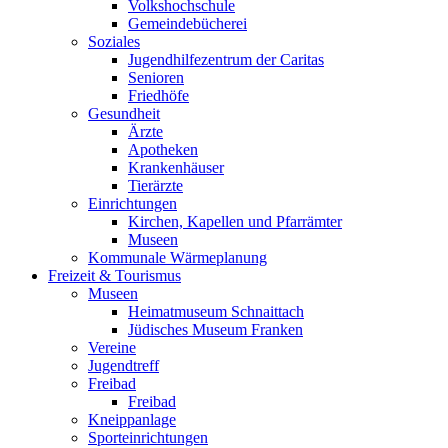
Volkshochschule
Gemeindebücherei
Soziales
Jugendhilfezentrum der Caritas
Senioren
Friedhöfe
Gesundheit
Ärzte
Apotheken
Krankenhäuser
Tierärzte
Einrichtungen
Kirchen, Kapellen und Pfarrämter
Museen
Kommunale Wärmeplanung
Freizeit & Tourismus
Museen
Heimatmuseum Schnaittach
Jüdisches Museum Franken
Vereine
Jugendtreff
Freibad
Freibad
Kneippanlage
Sporteinrichtungen