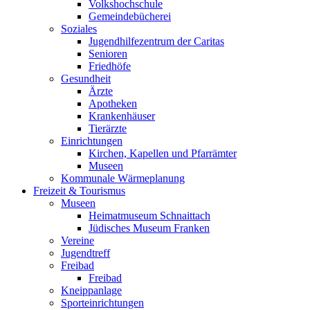
Volkshochschule
Gemeindebücherei
Soziales
Jugendhilfezentrum der Caritas
Senioren
Friedhöfe
Gesundheit
Ärzte
Apotheken
Krankenhäuser
Tierärzte
Einrichtungen
Kirchen, Kapellen und Pfarrämter
Museen
Kommunale Wärmeplanung
Freizeit & Tourismus
Museen
Heimatmuseum Schnaittach
Jüdisches Museum Franken
Vereine
Jugendtreff
Freibad
Freibad
Kneippanlage
Sporteinrichtungen