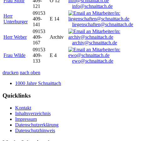
Frau Stöhr
409-
O 12
121
info@schnaittach.de
09153
Herr
409-
E 14
Unterburger
141
liegenschaften@schnaittach.de
09153
Herr Weber
409-
Archiv
167
archiv@schnaittach.de
09153
Frau Wilde
409-
E 4
133
ewo@schnaittach.de
drucken
nach oben
1000 Jahre Schnaittach
Quicklinks
Kontakt
Inhaltsverzeichnis
Impressum
Datenschutzerklärung
Datenschutzhinweis