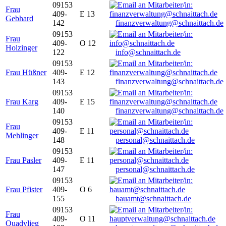
09153
Frau
409-
E 13
Gebhard
142
finanzverwaltung@schnaittach.de
09153
Frau
409-
O 12
Holzinger
122
info@schnaittach.de
09153
Frau Hüßner
409-
E 12
143
finanzverwaltung@schnaittach.de
09153
Frau Karg
409-
E 15
140
finanzverwaltung@schnaittach.de
09153
Frau
409-
E 11
Mehlinger
148
personal@schnaittach.de
09153
Frau Pasler
409-
E 11
147
personal@schnaittach.de
09153
Frau Pfister
409-
O 6
155
bauamt@schnaittach.de
09153
Frau
409-
O 11
Quadvlieg