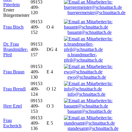
09153
Pitterlein
409-
Erster
120
buergermeister@schnaittach.de
Bürgermeister
09153
Frau Bisch
409-
O 4
152
bauamt@schnaittach.de
Dr. Frau
09153
Brandmüller-
409-
DG 4
Pfeil
157
n.brandmueller-
pfeil@schnaittach.de
09153
Frau Braun
409-
E 4
130
ewo@schnaittach.de
09153
Frau Brendl
409-
O 12
124
info@schnaittach.de
09153
Herr Ertel
409-
O 3
153
bauamt@schnaittach.de
09153
Frau
409-
E 5
Escherich
136
standesamt@schnaittach.de