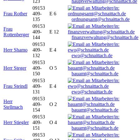
123
hauptverwaltung@schnaittach.de
09153
Frau Rother
409-
E 6
135
ordnungsamt@schnaittach.de
09153
Frau
409-
E 12
Rottenberger
144
finanzverwaltung@schnaittach.de
09153
Herr Shamo
409-
E 4
132
ewo@schnaittach.de
09153
Herr Steger
409-
O 5
150
bauamt@schnaittach.de
09153
Frau Steindl
409-
E 4
131
ewo@schnaittach.de
09153
Herr
409-
O 2
Stellmach
154
bauamt@schnaittach.de
09153
Herr Stiegler
409-
O 4
151
bauamt@schnaittach.de
09153