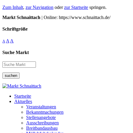
Zum Inhalt
,
zur Navigation
oder
zur Startseite
springen.
Markt Schnaittach
| Online: https://www.schnaittach.de/
Schriftgröße
A
A
A
Suche Markt
suchen
Startseite
Aktuelles
Veranstaltungen
Bekanntmachungen
Stellenangebote
Ausschreibungen
Breitbandausbau