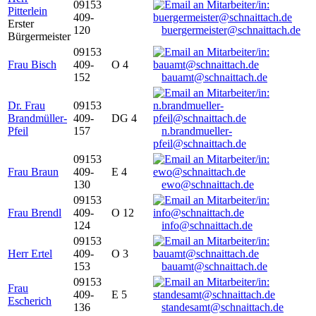
09153
Pitterlein
409-
Erster
120
buergermeister@schnaittach.de
Bürgermeister
09153
Frau Bisch
409-
O 4
152
bauamt@schnaittach.de
Dr. Frau
09153
Brandmüller-
409-
DG 4
Pfeil
157
n.brandmueller-
pfeil@schnaittach.de
09153
Frau Braun
409-
E 4
130
ewo@schnaittach.de
09153
Frau Brendl
409-
O 12
124
info@schnaittach.de
09153
Herr Ertel
409-
O 3
153
bauamt@schnaittach.de
09153
Frau
409-
E 5
Escherich
136
standesamt@schnaittach.de