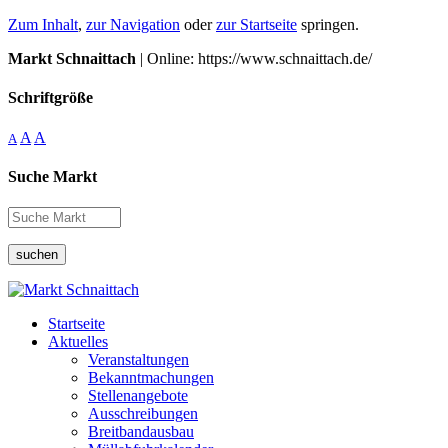
Zum Inhalt
,
zur Navigation
oder
zur Startseite
springen.
Markt Schnaittach
| Online: https://www.schnaittach.de/
Schriftgröße
A
A
A
Suche Markt
suchen
Startseite
Aktuelles
Veranstaltungen
Bekanntmachungen
Stellenangebote
Ausschreibungen
Breitbandausbau