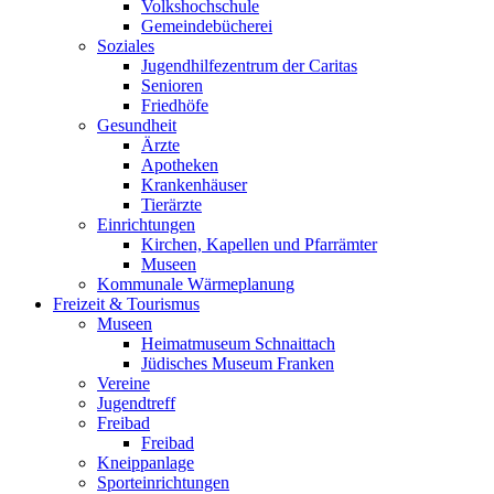
Volkshochschule
Gemeindebücherei
Soziales
Jugendhilfezentrum der Caritas
Senioren
Friedhöfe
Gesundheit
Ärzte
Apotheken
Krankenhäuser
Tierärzte
Einrichtungen
Kirchen, Kapellen und Pfarrämter
Museen
Kommunale Wärmeplanung
Freizeit & Tourismus
Museen
Heimatmuseum Schnaittach
Jüdisches Museum Franken
Vereine
Jugendtreff
Freibad
Freibad
Kneippanlage
Sporteinrichtungen