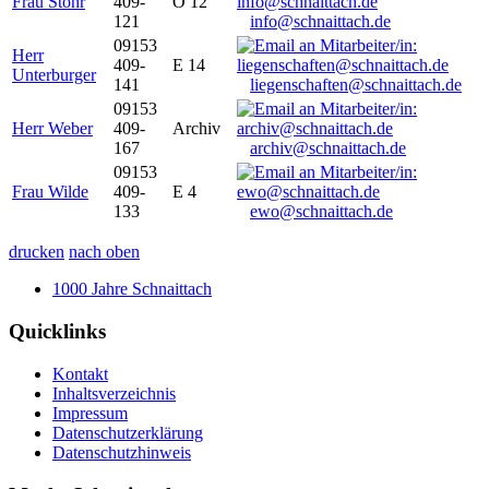
Frau Stöhr
409-
O 12
121
info@schnaittach.de
09153
Herr
409-
E 14
Unterburger
141
liegenschaften@schnaittach.de
09153
Herr Weber
409-
Archiv
167
archiv@schnaittach.de
09153
Frau Wilde
409-
E 4
133
ewo@schnaittach.de
drucken
nach oben
1000 Jahre Schnaittach
Quicklinks
Kontakt
Inhaltsverzeichnis
Impressum
Datenschutzerklärung
Datenschutzhinweis