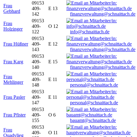
09153
Frau
409-
E 13
Gebhard
142
finanzverwaltung@schnaittach.de
09153
Frau
409-
O 12
Holzinger
122
info@schnaittach.de
09153
Frau Hüßner
409-
E 12
143
finanzverwaltung@schnaittach.de
09153
Frau Karg
409-
E 15
140
finanzverwaltung@schnaittach.de
09153
Frau
409-
E 11
Mehlinger
148
personal@schnaittach.de
09153
Frau Pasler
409-
E 11
147
personal@schnaittach.de
09153
Frau Pfister
409-
O 6
155
bauamt@schnaittach.de
09153
Frau
409-
O 11
Quadvlieg