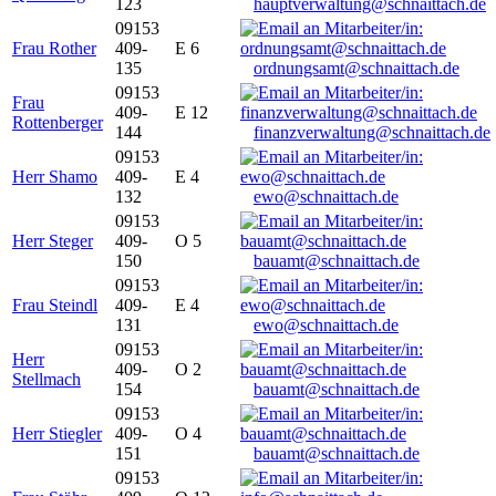
123
hauptverwaltung@schnaittach.de
09153
Frau Rother
409-
E 6
135
ordnungsamt@schnaittach.de
09153
Frau
409-
E 12
Rottenberger
144
finanzverwaltung@schnaittach.de
09153
Herr Shamo
409-
E 4
132
ewo@schnaittach.de
09153
Herr Steger
409-
O 5
150
bauamt@schnaittach.de
09153
Frau Steindl
409-
E 4
131
ewo@schnaittach.de
09153
Herr
409-
O 2
Stellmach
154
bauamt@schnaittach.de
09153
Herr Stiegler
409-
O 4
151
bauamt@schnaittach.de
09153