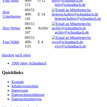
Frau Stöhr
409-
O 12
121
info@schnaittach.de
09153
Herr
409-
E 14
Unterburger
141
liegenschaften@schnaittach.de
09153
Herr Weber
409-
Archiv
167
archiv@schnaittach.de
09153
Frau Wilde
409-
E 4
133
ewo@schnaittach.de
drucken
nach oben
1000 Jahre Schnaittach
Quicklinks
Kontakt
Inhaltsverzeichnis
Impressum
Datenschutzerklärung
Datenschutzhinweis