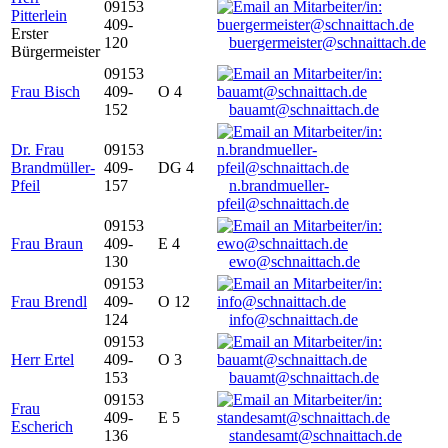
09153
Pitterlein
409-
Erster
120
buergermeister@schnaittach.de
Bürgermeister
09153
Frau Bisch
409-
O 4
152
bauamt@schnaittach.de
Dr. Frau
09153
Brandmüller-
409-
DG 4
Pfeil
157
n.brandmueller-
pfeil@schnaittach.de
09153
Frau Braun
409-
E 4
130
ewo@schnaittach.de
09153
Frau Brendl
409-
O 12
124
info@schnaittach.de
09153
Herr Ertel
409-
O 3
153
bauamt@schnaittach.de
09153
Frau
409-
E 5
Escherich
136
standesamt@schnaittach.de