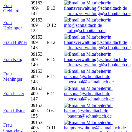
09153
Frau
409-
E 13
Gebhard
142
finanzverwaltung@schnaittach.de
09153
Frau
409-
O 12
Holzinger
122
info@schnaittach.de
09153
Frau Hüßner
409-
E 12
143
finanzverwaltung@schnaittach.de
09153
Frau Karg
409-
E 15
140
finanzverwaltung@schnaittach.de
09153
Frau
409-
E 11
Mehlinger
148
personal@schnaittach.de
09153
Frau Pasler
409-
E 11
147
personal@schnaittach.de
09153
Frau Pfister
409-
O 6
155
bauamt@schnaittach.de
09153
Frau
409-
O 11
Quadvlieg