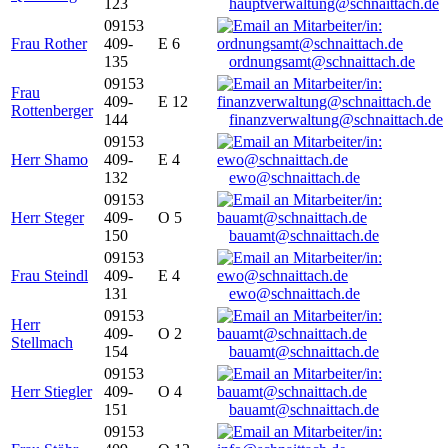
123
hauptverwaltung@schnaittach.de
09153
Frau Rother
409-
E 6
135
ordnungsamt@schnaittach.de
09153
Frau
409-
E 12
Rottenberger
144
finanzverwaltung@schnaittach.de
09153
Herr Shamo
409-
E 4
132
ewo@schnaittach.de
09153
Herr Steger
409-
O 5
150
bauamt@schnaittach.de
09153
Frau Steindl
409-
E 4
131
ewo@schnaittach.de
09153
Herr
409-
O 2
Stellmach
154
bauamt@schnaittach.de
09153
Herr Stiegler
409-
O 4
151
bauamt@schnaittach.de
09153