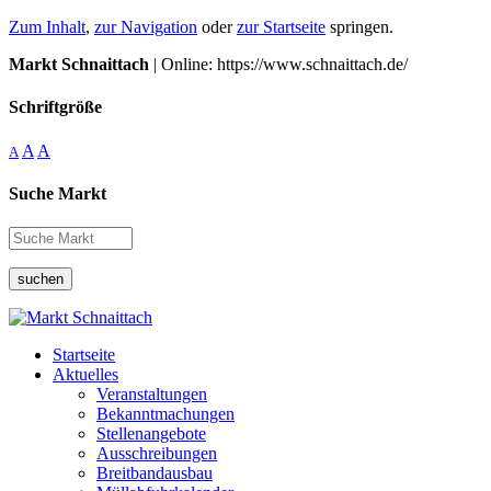
Zum Inhalt
,
zur Navigation
oder
zur Startseite
springen.
Markt Schnaittach
| Online: https://www.schnaittach.de/
Schriftgröße
A
A
A
Suche Markt
suchen
Startseite
Aktuelles
Veranstaltungen
Bekanntmachungen
Stellenangebote
Ausschreibungen
Breitbandausbau