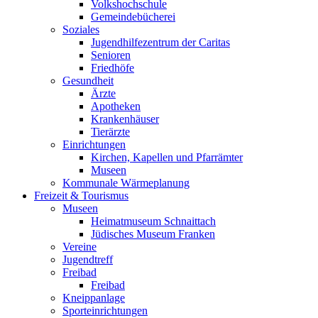
Volkshochschule
Gemeindebücherei
Soziales
Jugendhilfezentrum der Caritas
Senioren
Friedhöfe
Gesundheit
Ärzte
Apotheken
Krankenhäuser
Tierärzte
Einrichtungen
Kirchen, Kapellen und Pfarrämter
Museen
Kommunale Wärmeplanung
Freizeit & Tourismus
Museen
Heimatmuseum Schnaittach
Jüdisches Museum Franken
Vereine
Jugendtreff
Freibad
Freibad
Kneippanlage
Sporteinrichtungen