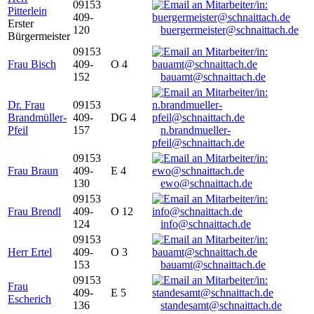
09153
Pitterlein
409-
Erster
120
buergermeister@schnaittach.de
Bürgermeister
09153
Frau Bisch
409-
O 4
152
bauamt@schnaittach.de
Dr. Frau
09153
Brandmüller-
409-
DG 4
Pfeil
157
n.brandmueller-
pfeil@schnaittach.de
09153
Frau Braun
409-
E 4
130
ewo@schnaittach.de
09153
Frau Brendl
409-
O 12
124
info@schnaittach.de
09153
Herr Ertel
409-
O 3
153
bauamt@schnaittach.de
09153
Frau
409-
E 5
Escherich
136
standesamt@schnaittach.de