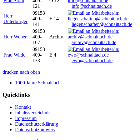
Frau Stöhr
409-
O 12
121
info@schnaittach.de
09153
Herr
409-
E 14
Unterburger
141
liegenschaften@schnaittach.de
09153
Herr Weber
409-
Archiv
167
archiv@schnaittach.de
09153
Frau Wilde
409-
E 4
133
ewo@schnaittach.de
drucken
nach oben
1000 Jahre Schnaittach
Quicklinks
Kontakt
Inhaltsverzeichnis
Impressum
Datenschutzerklärung
Datenschutzhinweis