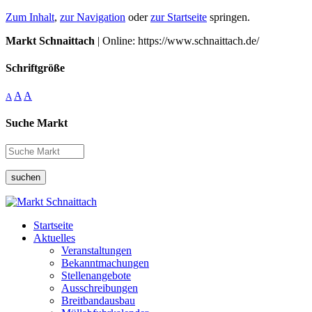
Zum Inhalt
,
zur Navigation
oder
zur Startseite
springen.
Markt Schnaittach
| Online: https://www.schnaittach.de/
Schriftgröße
A
A
A
Suche Markt
suchen
Startseite
Aktuelles
Veranstaltungen
Bekanntmachungen
Stellenangebote
Ausschreibungen
Breitbandausbau