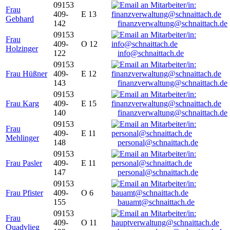
09153
Frau
409-
E 13
Gebhard
142
finanzverwaltung@schnaittach.de
09153
Frau
409-
O 12
Holzinger
122
info@schnaittach.de
09153
Frau Hüßner
409-
E 12
143
finanzverwaltung@schnaittach.de
09153
Frau Karg
409-
E 15
140
finanzverwaltung@schnaittach.de
09153
Frau
409-
E 11
Mehlinger
148
personal@schnaittach.de
09153
Frau Pasler
409-
E 11
147
personal@schnaittach.de
09153
Frau Pfister
409-
O 6
155
bauamt@schnaittach.de
09153
Frau
409-
O 11
Quadvlieg