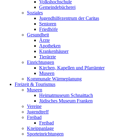
Volkshochschule
Gemeindebücherei
Soziales
Jugendhilfezentrum der Caritas
Senioren
Friedhöfe
Gesundheit
Ärzte
Apotheken
Krankenhäuser
Tierärzte
Einrichtungen
Kirchen, Kapellen und Pfarrämter
Museen
Kommunale Wärmeplanung
Freizeit & Tourismus
Museen
Heimatmuseum Schnaittach
Jüdisches Museum Franken
Vereine
Jugendtreff
Freibad
Freibad
Kneippanlage
Sporteinrichtungen