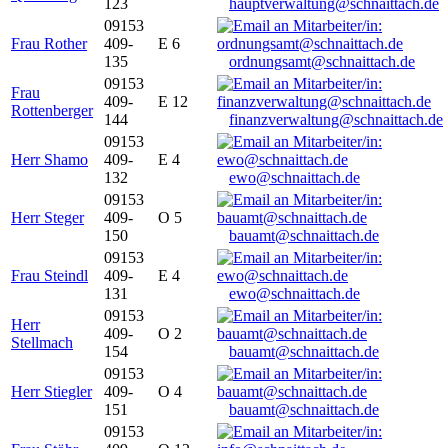
123
hauptverwaltung@schnaittach.de
09153
Frau Rother
409-
E 6
135
ordnungsamt@schnaittach.de
09153
Frau
409-
E 12
Rottenberger
144
finanzverwaltung@schnaittach.de
09153
Herr Shamo
409-
E 4
132
ewo@schnaittach.de
09153
Herr Steger
409-
O 5
150
bauamt@schnaittach.de
09153
Frau Steindl
409-
E 4
131
ewo@schnaittach.de
09153
Herr
409-
O 2
Stellmach
154
bauamt@schnaittach.de
09153
Herr Stiegler
409-
O 4
151
bauamt@schnaittach.de
09153