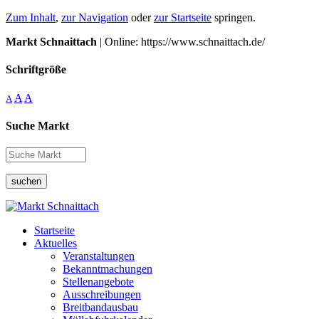
Zum Inhalt
,
zur Navigation
oder
zur Startseite
springen.
Markt Schnaittach
| Online: https://www.schnaittach.de/
Schriftgröße
A
A
A
Suche Markt
suchen
Startseite
Aktuelles
Veranstaltungen
Bekanntmachungen
Stellenangebote
Ausschreibungen
Breitbandausbau