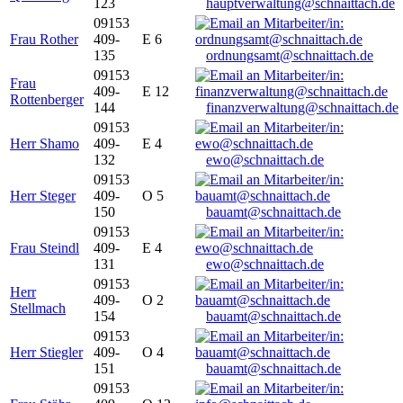
123
hauptverwaltung@schnaittach.de
09153
Frau Rother
409-
E 6
135
ordnungsamt@schnaittach.de
09153
Frau
409-
E 12
Rottenberger
144
finanzverwaltung@schnaittach.de
09153
Herr Shamo
409-
E 4
132
ewo@schnaittach.de
09153
Herr Steger
409-
O 5
150
bauamt@schnaittach.de
09153
Frau Steindl
409-
E 4
131
ewo@schnaittach.de
09153
Herr
409-
O 2
Stellmach
154
bauamt@schnaittach.de
09153
Herr Stiegler
409-
O 4
151
bauamt@schnaittach.de
09153