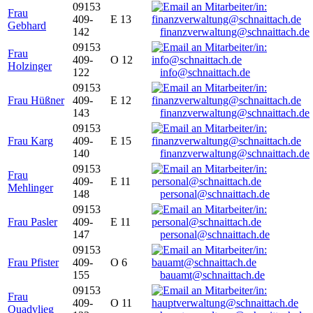
09153
Frau
409-
E 13
Gebhard
142
finanzverwaltung@schnaittach.de
09153
Frau
409-
O 12
Holzinger
122
info@schnaittach.de
09153
Frau Hüßner
409-
E 12
143
finanzverwaltung@schnaittach.de
09153
Frau Karg
409-
E 15
140
finanzverwaltung@schnaittach.de
09153
Frau
409-
E 11
Mehlinger
148
personal@schnaittach.de
09153
Frau Pasler
409-
E 11
147
personal@schnaittach.de
09153
Frau Pfister
409-
O 6
155
bauamt@schnaittach.de
09153
Frau
409-
O 11
Quadvlieg