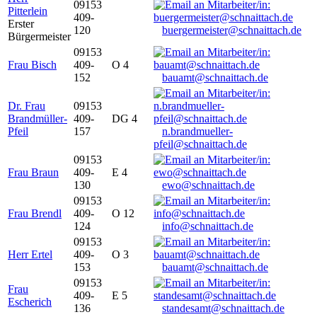
09153
Pitterlein
409-
Erster
120
buergermeister@schnaittach.de
Bürgermeister
09153
Frau Bisch
409-
O 4
152
bauamt@schnaittach.de
Dr. Frau
09153
Brandmüller-
409-
DG 4
Pfeil
157
n.brandmueller-
pfeil@schnaittach.de
09153
Frau Braun
409-
E 4
130
ewo@schnaittach.de
09153
Frau Brendl
409-
O 12
124
info@schnaittach.de
09153
Herr Ertel
409-
O 3
153
bauamt@schnaittach.de
09153
Frau
409-
E 5
Escherich
136
standesamt@schnaittach.de