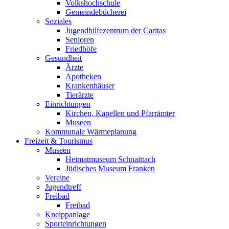
Volkshochschule
Gemeindebücherei
Soziales
Jugendhilfezentrum der Caritas
Senioren
Friedhöfe
Gesundheit
Ärzte
Apotheken
Krankenhäuser
Tierärzte
Einrichtungen
Kirchen, Kapellen und Pfarrämter
Museen
Kommunale Wärmeplanung
Freizeit & Tourismus
Museen
Heimatmuseum Schnaittach
Jüdisches Museum Franken
Vereine
Jugendtreff
Freibad
Freibad
Kneippanlage
Sporteinrichtungen