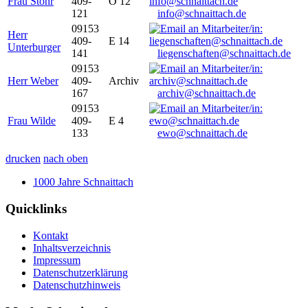
Frau Stöhr
409-
O 12
121
info@schnaittach.de
09153
Herr
409-
E 14
Unterburger
141
liegenschaften@schnaittach.de
09153
Herr Weber
409-
Archiv
167
archiv@schnaittach.de
09153
Frau Wilde
409-
E 4
133
ewo@schnaittach.de
drucken
nach oben
1000 Jahre Schnaittach
Quicklinks
Kontakt
Inhaltsverzeichnis
Impressum
Datenschutzerklärung
Datenschutzhinweis