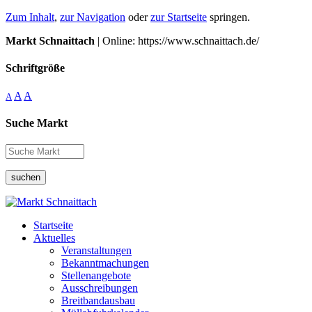
Zum Inhalt
,
zur Navigation
oder
zur Startseite
springen.
Markt Schnaittach
| Online: https://www.schnaittach.de/
Schriftgröße
A
A
A
Suche Markt
suchen
Startseite
Aktuelles
Veranstaltungen
Bekanntmachungen
Stellenangebote
Ausschreibungen
Breitbandausbau