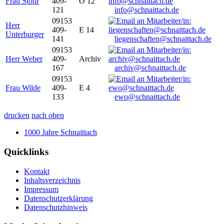
Frau Stöhr
409-
O 12
121
info@schnaittach.de
09153
Herr
409-
E 14
Unterburger
141
liegenschaften@schnaittach.de
09153
Herr Weber
409-
Archiv
167
archiv@schnaittach.de
09153
Frau Wilde
409-
E 4
133
ewo@schnaittach.de
drucken
nach oben
1000 Jahre Schnaittach
Quicklinks
Kontakt
Inhaltsverzeichnis
Impressum
Datenschutzerklärung
Datenschutzhinweis