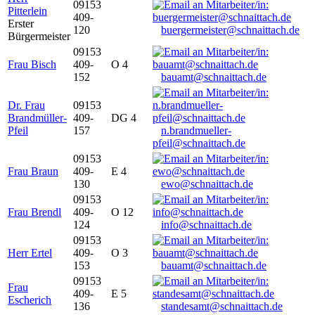
09153
Pitterlein
409-
Erster
120
buergermeister@schnaittach.de
Bürgermeister
09153
Frau Bisch
409-
O 4
152
bauamt@schnaittach.de
Dr. Frau
09153
Brandmüller-
409-
DG 4
Pfeil
157
n.brandmueller-
pfeil@schnaittach.de
09153
Frau Braun
409-
E 4
130
ewo@schnaittach.de
09153
Frau Brendl
409-
O 12
124
info@schnaittach.de
09153
Herr Ertel
409-
O 3
153
bauamt@schnaittach.de
09153
Frau
409-
E 5
Escherich
136
standesamt@schnaittach.de