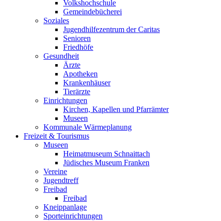
Volkshochschule
Gemeindebücherei
Soziales
Jugendhilfezentrum der Caritas
Senioren
Friedhöfe
Gesundheit
Ärzte
Apotheken
Krankenhäuser
Tierärzte
Einrichtungen
Kirchen, Kapellen und Pfarrämter
Museen
Kommunale Wärmeplanung
Freizeit & Tourismus
Museen
Heimatmuseum Schnaittach
Jüdisches Museum Franken
Vereine
Jugendtreff
Freibad
Freibad
Kneippanlage
Sporteinrichtungen