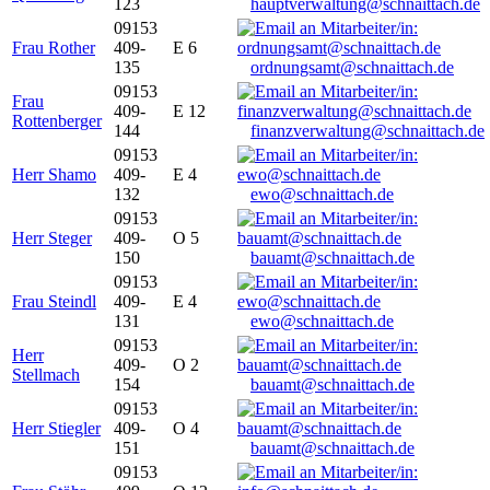
123
hauptverwaltung@schnaittach.de
09153
Frau Rother
409-
E 6
135
ordnungsamt@schnaittach.de
09153
Frau
409-
E 12
Rottenberger
144
finanzverwaltung@schnaittach.de
09153
Herr Shamo
409-
E 4
132
ewo@schnaittach.de
09153
Herr Steger
409-
O 5
150
bauamt@schnaittach.de
09153
Frau Steindl
409-
E 4
131
ewo@schnaittach.de
09153
Herr
409-
O 2
Stellmach
154
bauamt@schnaittach.de
09153
Herr Stiegler
409-
O 4
151
bauamt@schnaittach.de
09153