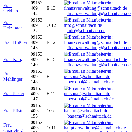
09153
Frau
409-
E 13
Gebhard
142
finanzverwaltung@schnaittach.de
09153
Frau
409-
O 12
Holzinger
122
info@schnaittach.de
09153
Frau Hüßner
409-
E 12
143
finanzverwaltung@schnaittach.de
09153
Frau Karg
409-
E 15
140
finanzverwaltung@schnaittach.de
09153
Frau
409-
E 11
Mehlinger
148
personal@schnaittach.de
09153
Frau Pasler
409-
E 11
147
personal@schnaittach.de
09153
Frau Pfister
409-
O 6
155
bauamt@schnaittach.de
09153
Frau
409-
O 11
Quadvlieg