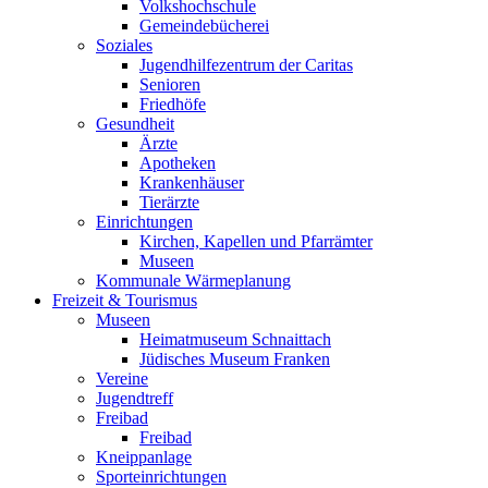
Volkshochschule
Gemeindebücherei
Soziales
Jugendhilfezentrum der Caritas
Senioren
Friedhöfe
Gesundheit
Ärzte
Apotheken
Krankenhäuser
Tierärzte
Einrichtungen
Kirchen, Kapellen und Pfarrämter
Museen
Kommunale Wärmeplanung
Freizeit & Tourismus
Museen
Heimatmuseum Schnaittach
Jüdisches Museum Franken
Vereine
Jugendtreff
Freibad
Freibad
Kneippanlage
Sporteinrichtungen