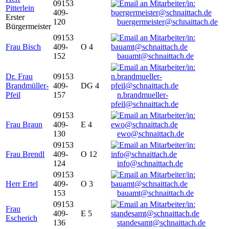
09153
Pitterlein
409-
Erster
120
buergermeister@schnaittach.de
Bürgermeister
09153
Frau Bisch
409-
O 4
152
bauamt@schnaittach.de
Dr. Frau
09153
Brandmüller-
409-
DG 4
Pfeil
157
n.brandmueller-
pfeil@schnaittach.de
09153
Frau Braun
409-
E 4
130
ewo@schnaittach.de
09153
Frau Brendl
409-
O 12
124
info@schnaittach.de
09153
Herr Ertel
409-
O 3
153
bauamt@schnaittach.de
09153
Frau
409-
E 5
Escherich
136
standesamt@schnaittach.de