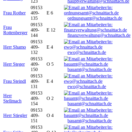
123
hauptverwaltung@schnaittach.de
09153
Frau Rother
409-
E 6
135
ordnungsamt@schnaittach.de
09153
Frau
409-
E 12
Rottenberger
144
finanzverwaltung@schnaittach.de
09153
Herr Shamo
409-
E 4
132
ewo@schnaittach.de
09153
Herr Steger
409-
O 5
150
bauamt@schnaittach.de
09153
Frau Steindl
409-
E 4
131
ewo@schnaittach.de
09153
Herr
409-
O 2
Stellmach
154
bauamt@schnaittach.de
09153
Herr Stiegler
409-
O 4
151
bauamt@schnaittach.de
09153