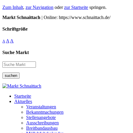
Zum Inhalt
,
zur Navigation
oder
zur Startseite
springen.
Markt Schnaittach
| Online: https://www.schnaittach.de/
Schriftgröße
A
A
A
Suche Markt
suchen
Startseite
Aktuelles
Veranstaltungen
Bekanntmachungen
Stellenangebote
Ausschreibungen
Breitbandausbau