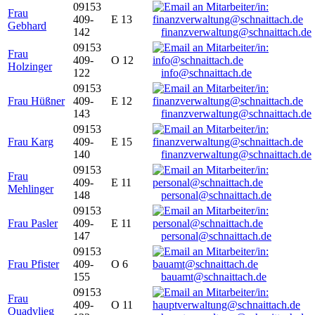
09153
Frau
409-
E 13
Gebhard
142
finanzverwaltung@schnaittach.de
09153
Frau
409-
O 12
Holzinger
122
info@schnaittach.de
09153
Frau Hüßner
409-
E 12
143
finanzverwaltung@schnaittach.de
09153
Frau Karg
409-
E 15
140
finanzverwaltung@schnaittach.de
09153
Frau
409-
E 11
Mehlinger
148
personal@schnaittach.de
09153
Frau Pasler
409-
E 11
147
personal@schnaittach.de
09153
Frau Pfister
409-
O 6
155
bauamt@schnaittach.de
09153
Frau
409-
O 11
Quadvlieg