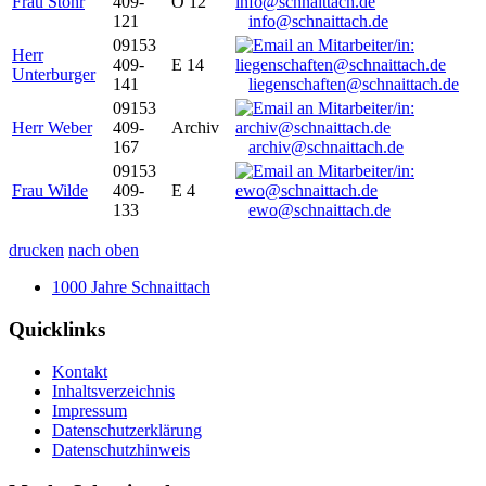
Frau Stöhr
409-
O 12
121
info@schnaittach.de
09153
Herr
409-
E 14
Unterburger
141
liegenschaften@schnaittach.de
09153
Herr Weber
409-
Archiv
167
archiv@schnaittach.de
09153
Frau Wilde
409-
E 4
133
ewo@schnaittach.de
drucken
nach oben
1000 Jahre Schnaittach
Quicklinks
Kontakt
Inhaltsverzeichnis
Impressum
Datenschutzerklärung
Datenschutzhinweis