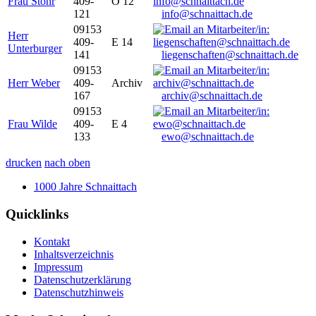
Frau Stöhr
409-
O 12
121
info@schnaittach.de
09153
Herr
409-
E 14
Unterburger
141
liegenschaften@schnaittach.de
09153
Herr Weber
409-
Archiv
167
archiv@schnaittach.de
09153
Frau Wilde
409-
E 4
133
ewo@schnaittach.de
drucken
nach oben
1000 Jahre Schnaittach
Quicklinks
Kontakt
Inhaltsverzeichnis
Impressum
Datenschutzerklärung
Datenschutzhinweis