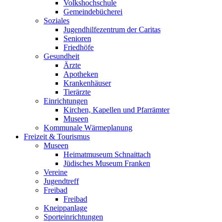
Volkshochschule
Gemeindebücherei
Soziales
Jugendhilfezentrum der Caritas
Senioren
Friedhöfe
Gesundheit
Ärzte
Apotheken
Krankenhäuser
Tierärzte
Einrichtungen
Kirchen, Kapellen und Pfarrämter
Museen
Kommunale Wärmeplanung
Freizeit & Tourismus
Museen
Heimatmuseum Schnaittach
Jüdisches Museum Franken
Vereine
Jugendtreff
Freibad
Freibad
Kneippanlage
Sporteinrichtungen