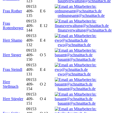
123
hauptverwaltung@schnaittach.de
09153
Frau Rother
409-
E 6
135
ordnungsamt@schnaittach.de
09153
Frau
409-
E 12
Rottenberger
144
finanzverwaltung@schnaittach.de
09153
Herr Shamo
409-
E 4
132
ewo@schnaittach.de
09153
Herr Steger
409-
O 5
150
bauamt@schnaittach.de
09153
Frau Steindl
409-
E 4
131
ewo@schnaittach.de
09153
Herr
409-
O 2
Stellmach
154
bauamt@schnaittach.de
09153
Herr Stiegler
409-
O 4
151
bauamt@schnaittach.de
09153