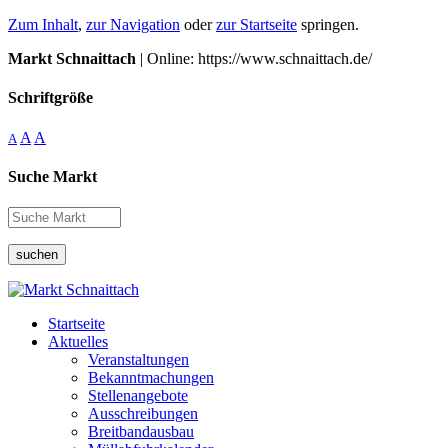
Zum Inhalt
,
zur Navigation
oder
zur Startseite
springen.
Markt Schnaittach
| Online: https://www.schnaittach.de/
Schriftgröße
A
A
A
Suche Markt
suchen
Startseite
Aktuelles
Veranstaltungen
Bekanntmachungen
Stellenangebote
Ausschreibungen
Breitbandausbau