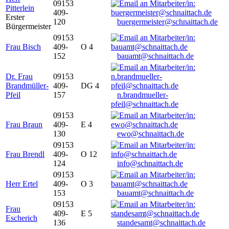
09153
Pitterlein
409-
Erster
120
buergermeister@schnaittach.de
Bürgermeister
09153
Frau Bisch
409-
O 4
152
bauamt@schnaittach.de
Dr. Frau
09153
Brandmüller-
409-
DG 4
Pfeil
157
n.brandmueller-
pfeil@schnaittach.de
09153
Frau Braun
409-
E 4
130
ewo@schnaittach.de
09153
Frau Brendl
409-
O 12
124
info@schnaittach.de
09153
Herr Ertel
409-
O 3
153
bauamt@schnaittach.de
09153
Frau
409-
E 5
Escherich
136
standesamt@schnaittach.de