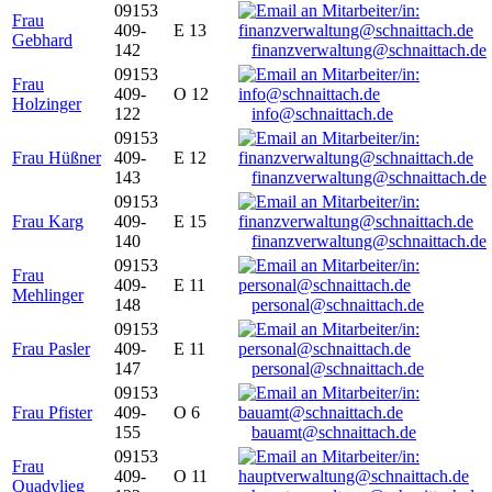
09153
Frau
409-
E 13
Gebhard
142
finanzverwaltung@schnaittach.de
09153
Frau
409-
O 12
Holzinger
122
info@schnaittach.de
09153
Frau Hüßner
409-
E 12
143
finanzverwaltung@schnaittach.de
09153
Frau Karg
409-
E 15
140
finanzverwaltung@schnaittach.de
09153
Frau
409-
E 11
Mehlinger
148
personal@schnaittach.de
09153
Frau Pasler
409-
E 11
147
personal@schnaittach.de
09153
Frau Pfister
409-
O 6
155
bauamt@schnaittach.de
09153
Frau
409-
O 11
Quadvlieg