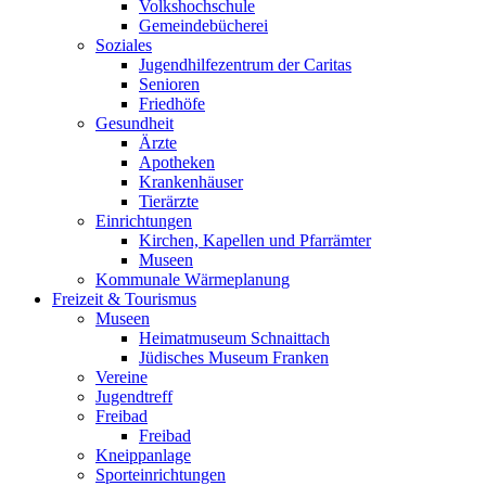
Volkshochschule
Gemeindebücherei
Soziales
Jugendhilfezentrum der Caritas
Senioren
Friedhöfe
Gesundheit
Ärzte
Apotheken
Krankenhäuser
Tierärzte
Einrichtungen
Kirchen, Kapellen und Pfarrämter
Museen
Kommunale Wärmeplanung
Freizeit & Tourismus
Museen
Heimatmuseum Schnaittach
Jüdisches Museum Franken
Vereine
Jugendtreff
Freibad
Freibad
Kneippanlage
Sporteinrichtungen