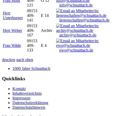
Frau Stöhr
409-
O 12
121
info@schnaittach.de
09153
Herr
409-
E 14
Unterburger
141
liegenschaften@schnaittach.de
09153
Herr Weber
409-
Archiv
167
archiv@schnaittach.de
09153
Frau Wilde
409-
E 4
133
ewo@schnaittach.de
drucken
nach oben
1000 Jahre Schnaittach
Quicklinks
Kontakt
Inhaltsverzeichnis
Impressum
Datenschutzerklärung
Datenschutzhinweis