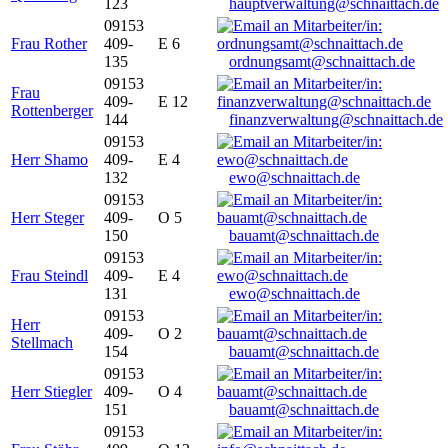
123
hauptverwaltung@schnaittach.de
09153
Frau Rother
409-
E 6
135
ordnungsamt@schnaittach.de
09153
Frau
409-
E 12
Rottenberger
144
finanzverwaltung@schnaittach.de
09153
Herr Shamo
409-
E 4
132
ewo@schnaittach.de
09153
Herr Steger
409-
O 5
150
bauamt@schnaittach.de
09153
Frau Steindl
409-
E 4
131
ewo@schnaittach.de
09153
Herr
409-
O 2
Stellmach
154
bauamt@schnaittach.de
09153
Herr Stiegler
409-
O 4
151
bauamt@schnaittach.de
09153