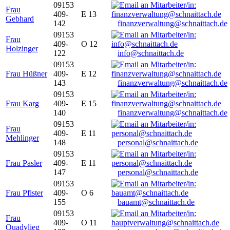
09153
Frau
409-
E 13
Gebhard
142
finanzverwaltung@schnaittach.de
09153
Frau
409-
O 12
Holzinger
122
info@schnaittach.de
09153
Frau Hüßner
409-
E 12
143
finanzverwaltung@schnaittach.de
09153
Frau Karg
409-
E 15
140
finanzverwaltung@schnaittach.de
09153
Frau
409-
E 11
Mehlinger
148
personal@schnaittach.de
09153
Frau Pasler
409-
E 11
147
personal@schnaittach.de
09153
Frau Pfister
409-
O 6
155
bauamt@schnaittach.de
09153
Frau
409-
O 11
Quadvlieg