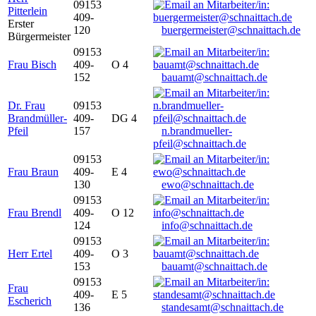
09153
Pitterlein
409-
Erster
120
buergermeister@schnaittach.de
Bürgermeister
09153
Frau Bisch
409-
O 4
152
bauamt@schnaittach.de
Dr. Frau
09153
Brandmüller-
409-
DG 4
Pfeil
157
n.brandmueller-
pfeil@schnaittach.de
09153
Frau Braun
409-
E 4
130
ewo@schnaittach.de
09153
Frau Brendl
409-
O 12
124
info@schnaittach.de
09153
Herr Ertel
409-
O 3
153
bauamt@schnaittach.de
09153
Frau
409-
E 5
Escherich
136
standesamt@schnaittach.de