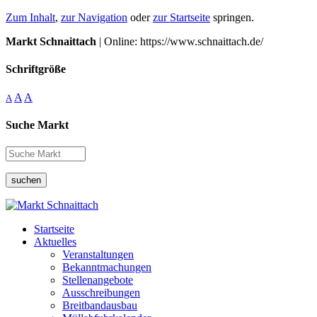
Zum Inhalt
,
zur Navigation
oder
zur Startseite
springen.
Markt Schnaittach
| Online: https://www.schnaittach.de/
Schriftgröße
A
A
A
Suche Markt
suchen
Startseite
Aktuelles
Veranstaltungen
Bekanntmachungen
Stellenangebote
Ausschreibungen
Breitbandausbau