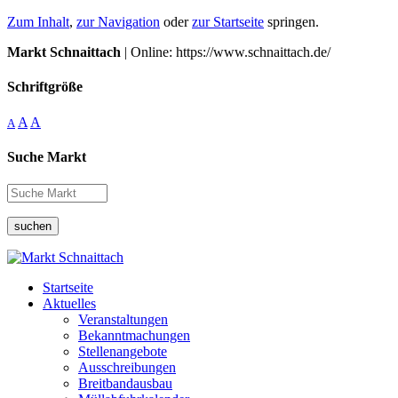
Zum Inhalt
,
zur Navigation
oder
zur Startseite
springen.
Markt Schnaittach
| Online: https://www.schnaittach.de/
Schriftgröße
A
A
A
Suche Markt
suchen
Startseite
Aktuelles
Veranstaltungen
Bekanntmachungen
Stellenangebote
Ausschreibungen
Breitbandausbau