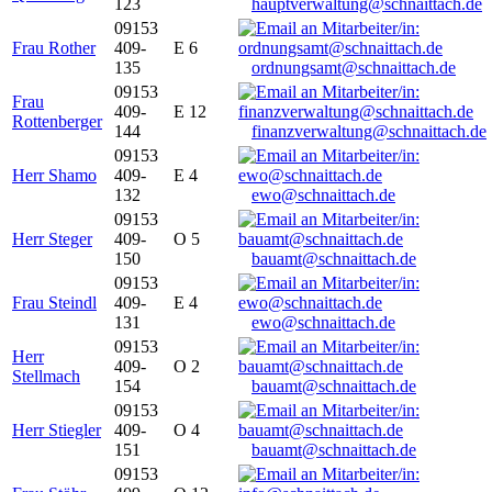
123
hauptverwaltung@schnaittach.de
09153
Frau Rother
409-
E 6
135
ordnungsamt@schnaittach.de
09153
Frau
409-
E 12
Rottenberger
144
finanzverwaltung@schnaittach.de
09153
Herr Shamo
409-
E 4
132
ewo@schnaittach.de
09153
Herr Steger
409-
O 5
150
bauamt@schnaittach.de
09153
Frau Steindl
409-
E 4
131
ewo@schnaittach.de
09153
Herr
409-
O 2
Stellmach
154
bauamt@schnaittach.de
09153
Herr Stiegler
409-
O 4
151
bauamt@schnaittach.de
09153