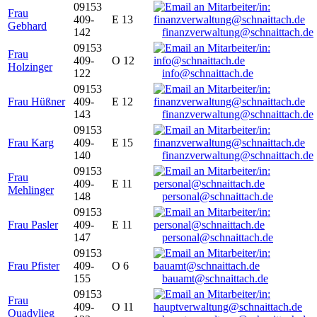
09153
Frau
409-
E 13
Gebhard
142
finanzverwaltung@schnaittach.de
09153
Frau
409-
O 12
Holzinger
122
info@schnaittach.de
09153
Frau Hüßner
409-
E 12
143
finanzverwaltung@schnaittach.de
09153
Frau Karg
409-
E 15
140
finanzverwaltung@schnaittach.de
09153
Frau
409-
E 11
Mehlinger
148
personal@schnaittach.de
09153
Frau Pasler
409-
E 11
147
personal@schnaittach.de
09153
Frau Pfister
409-
O 6
155
bauamt@schnaittach.de
09153
Frau
409-
O 11
Quadvlieg