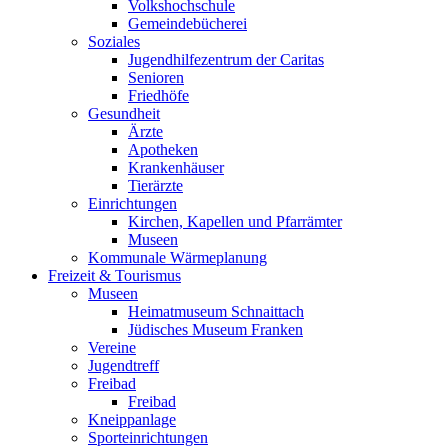
Volkshochschule
Gemeindebücherei
Soziales
Jugendhilfezentrum der Caritas
Senioren
Friedhöfe
Gesundheit
Ärzte
Apotheken
Krankenhäuser
Tierärzte
Einrichtungen
Kirchen, Kapellen und Pfarrämter
Museen
Kommunale Wärmeplanung
Freizeit & Tourismus
Museen
Heimatmuseum Schnaittach
Jüdisches Museum Franken
Vereine
Jugendtreff
Freibad
Freibad
Kneippanlage
Sporteinrichtungen