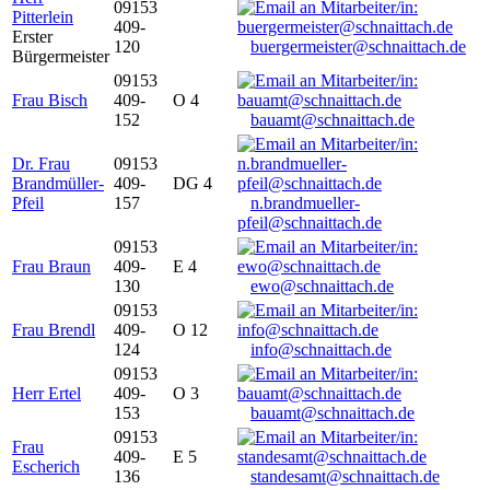
09153
Pitterlein
409-
Erster
120
buergermeister@schnaittach.de
Bürgermeister
09153
Frau Bisch
409-
O 4
152
bauamt@schnaittach.de
Dr. Frau
09153
Brandmüller-
409-
DG 4
Pfeil
157
n.brandmueller-
pfeil@schnaittach.de
09153
Frau Braun
409-
E 4
130
ewo@schnaittach.de
09153
Frau Brendl
409-
O 12
124
info@schnaittach.de
09153
Herr Ertel
409-
O 3
153
bauamt@schnaittach.de
09153
Frau
409-
E 5
Escherich
136
standesamt@schnaittach.de