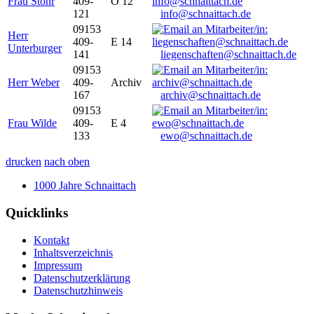
Frau Stöhr
409-
O 12
121
info@schnaittach.de
09153
Herr
409-
E 14
Unterburger
141
liegenschaften@schnaittach.de
09153
Herr Weber
409-
Archiv
167
archiv@schnaittach.de
09153
Frau Wilde
409-
E 4
133
ewo@schnaittach.de
drucken
nach oben
1000 Jahre Schnaittach
Quicklinks
Kontakt
Inhaltsverzeichnis
Impressum
Datenschutzerklärung
Datenschutzhinweis