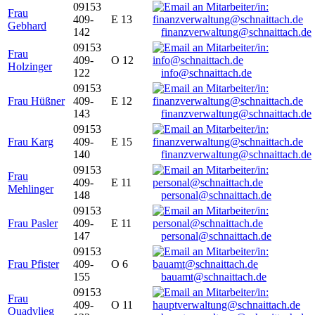
09153
Frau
409-
E 13
Gebhard
142
finanzverwaltung@schnaittach.de
09153
Frau
409-
O 12
Holzinger
122
info@schnaittach.de
09153
Frau Hüßner
409-
E 12
143
finanzverwaltung@schnaittach.de
09153
Frau Karg
409-
E 15
140
finanzverwaltung@schnaittach.de
09153
Frau
409-
E 11
Mehlinger
148
personal@schnaittach.de
09153
Frau Pasler
409-
E 11
147
personal@schnaittach.de
09153
Frau Pfister
409-
O 6
155
bauamt@schnaittach.de
09153
Frau
409-
O 11
Quadvlieg