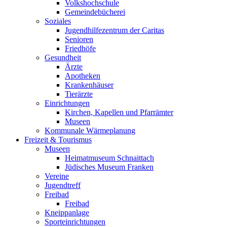
Volkshochschule
Gemeindebücherei
Soziales
Jugendhilfezentrum der Caritas
Senioren
Friedhöfe
Gesundheit
Ärzte
Apotheken
Krankenhäuser
Tierärzte
Einrichtungen
Kirchen, Kapellen und Pfarrämter
Museen
Kommunale Wärmeplanung
Freizeit & Tourismus
Museen
Heimatmuseum Schnaittach
Jüdisches Museum Franken
Vereine
Jugendtreff
Freibad
Freibad
Kneippanlage
Sporteinrichtungen