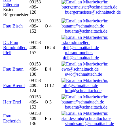
09153
Pitterlein
409-
Erster
120
buergermeister@schnaittach.de
Bürgermeister
09153
Frau Bisch
409-
O 4
152
bauamt@schnaittach.de
Dr. Frau
09153
Brandmüller-
409-
DG 4
Pfeil
157
n.brandmueller-
pfeil@schnaittach.de
09153
Frau Braun
409-
E 4
130
ewo@schnaittach.de
09153
Frau Brendl
409-
O 12
124
info@schnaittach.de
09153
Herr Ertel
409-
O 3
153
bauamt@schnaittach.de
09153
Frau
409-
E 5
Escherich
136
standesamt@schnaittach.de