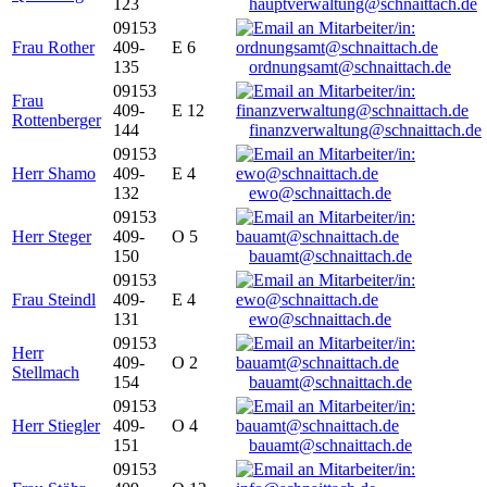
123
hauptverwaltung@schnaittach.de
09153
Frau Rother
409-
E 6
135
ordnungsamt@schnaittach.de
09153
Frau
409-
E 12
Rottenberger
144
finanzverwaltung@schnaittach.de
09153
Herr Shamo
409-
E 4
132
ewo@schnaittach.de
09153
Herr Steger
409-
O 5
150
bauamt@schnaittach.de
09153
Frau Steindl
409-
E 4
131
ewo@schnaittach.de
09153
Herr
409-
O 2
Stellmach
154
bauamt@schnaittach.de
09153
Herr Stiegler
409-
O 4
151
bauamt@schnaittach.de
09153