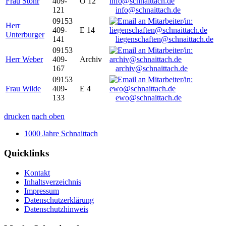
Frau Stöhr
409-
O 12
121
info@schnaittach.de
09153
Herr
409-
E 14
Unterburger
141
liegenschaften@schnaittach.de
09153
Herr Weber
409-
Archiv
167
archiv@schnaittach.de
09153
Frau Wilde
409-
E 4
133
ewo@schnaittach.de
drucken
nach oben
1000 Jahre Schnaittach
Quicklinks
Kontakt
Inhaltsverzeichnis
Impressum
Datenschutzerklärung
Datenschutzhinweis