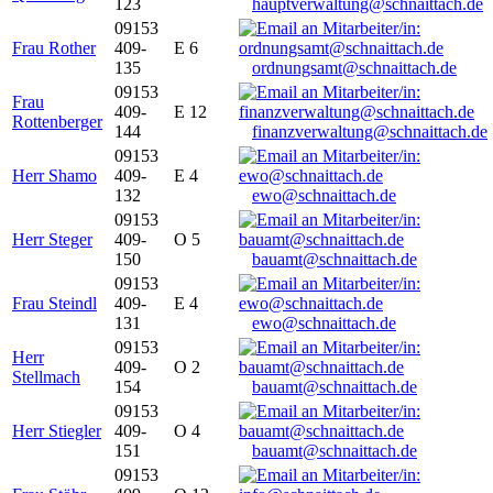
123
hauptverwaltung@schnaittach.de
09153
Frau Rother
409-
E 6
135
ordnungsamt@schnaittach.de
09153
Frau
409-
E 12
Rottenberger
144
finanzverwaltung@schnaittach.de
09153
Herr Shamo
409-
E 4
132
ewo@schnaittach.de
09153
Herr Steger
409-
O 5
150
bauamt@schnaittach.de
09153
Frau Steindl
409-
E 4
131
ewo@schnaittach.de
09153
Herr
409-
O 2
Stellmach
154
bauamt@schnaittach.de
09153
Herr Stiegler
409-
O 4
151
bauamt@schnaittach.de
09153