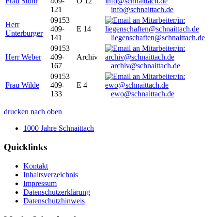
Frau Stöhr
409-
O 12
121
info@schnaittach.de
09153
Herr
409-
E 14
Unterburger
141
liegenschaften@schnaittach.de
09153
Herr Weber
409-
Archiv
167
archiv@schnaittach.de
09153
Frau Wilde
409-
E 4
133
ewo@schnaittach.de
drucken
nach oben
1000 Jahre Schnaittach
Quicklinks
Kontakt
Inhaltsverzeichnis
Impressum
Datenschutzerklärung
Datenschutzhinweis