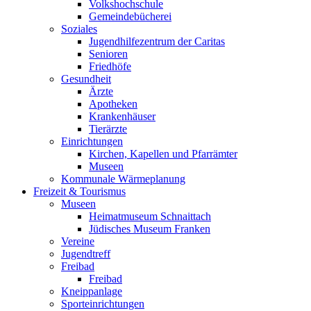
Volkshochschule
Gemeindebücherei
Soziales
Jugendhilfezentrum der Caritas
Senioren
Friedhöfe
Gesundheit
Ärzte
Apotheken
Krankenhäuser
Tierärzte
Einrichtungen
Kirchen, Kapellen und Pfarrämter
Museen
Kommunale Wärmeplanung
Freizeit & Tourismus
Museen
Heimatmuseum Schnaittach
Jüdisches Museum Franken
Vereine
Jugendtreff
Freibad
Freibad
Kneippanlage
Sporteinrichtungen