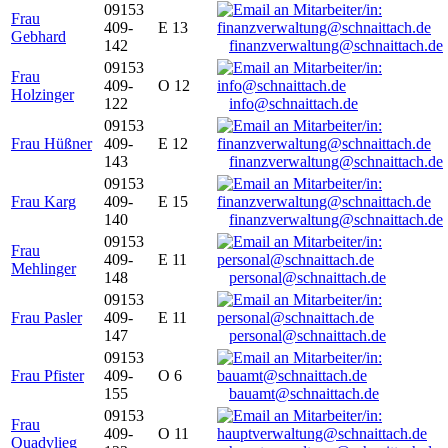
09153
Frau
409-
E 13
Gebhard
142
finanzverwaltung@schnaittach.de
09153
Frau
409-
O 12
Holzinger
122
info@schnaittach.de
09153
Frau Hüßner
409-
E 12
143
finanzverwaltung@schnaittach.de
09153
Frau Karg
409-
E 15
140
finanzverwaltung@schnaittach.de
09153
Frau
409-
E 11
Mehlinger
148
personal@schnaittach.de
09153
Frau Pasler
409-
E 11
147
personal@schnaittach.de
09153
Frau Pfister
409-
O 6
155
bauamt@schnaittach.de
09153
Frau
409-
O 11
Quadvlieg