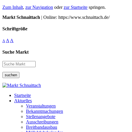
Zum Inhalt
,
zur Navigation
oder
zur Startseite
springen.
Markt Schnaittach
| Online: https://www.schnaittach.de/
Schriftgröße
A
A
A
Suche Markt
suchen
Startseite
Aktuelles
Veranstaltungen
Bekanntmachungen
Stellenangebote
Ausschreibungen
Breitbandausbau