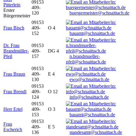
09153
Pitterlein
409-
Erster
120
buergermeister@schnaittach.de
Bürgermeister
09153
Frau Bisch
409-
O 4
152
bauamt@schnaittach.de
Dr. Frau
09153
Brandmüller-
409-
DG 4
Pfeil
157
n.brandmueller-
pfeil@schnaittach.de
09153
Frau Braun
409-
E 4
130
ewo@schnaittach.de
09153
Frau Brendl
409-
O 12
124
info@schnaittach.de
09153
Herr Ertel
409-
O 3
153
bauamt@schnaittach.de
09153
Frau
409-
E 5
Escherich
136
standesamt@schnaittach.de