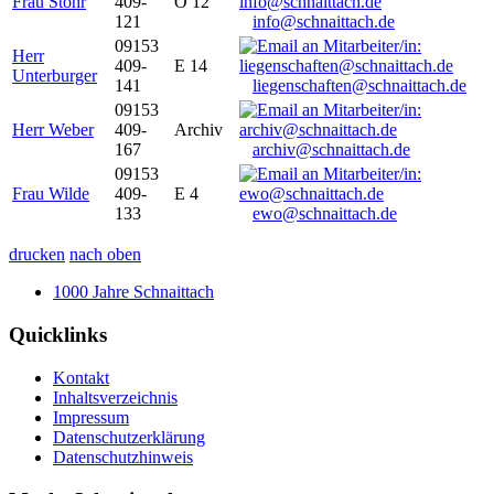
Frau Stöhr
409-
O 12
121
info@schnaittach.de
09153
Herr
409-
E 14
Unterburger
141
liegenschaften@schnaittach.de
09153
Herr Weber
409-
Archiv
167
archiv@schnaittach.de
09153
Frau Wilde
409-
E 4
133
ewo@schnaittach.de
drucken
nach oben
1000 Jahre Schnaittach
Quicklinks
Kontakt
Inhaltsverzeichnis
Impressum
Datenschutzerklärung
Datenschutzhinweis