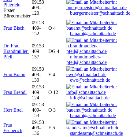
09153
Pitterlein
409-
Erster
120
buergermeister@schnaittach.de
Bürgermeister
09153
Frau Bisch
409-
O 4
152
bauamt@schnaittach.de
Dr. Frau
09153
Brandmüller-
409-
DG 4
Pfeil
157
n.brandmueller-
pfeil@schnaittach.de
09153
Frau Braun
409-
E 4
130
ewo@schnaittach.de
09153
Frau Brendl
409-
O 12
124
info@schnaittach.de
09153
Herr Ertel
409-
O 3
153
bauamt@schnaittach.de
09153
Frau
409-
E 5
Escherich
136
standesamt@schnaittach.de