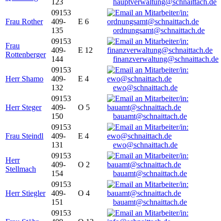
123
hauptverwaltung@schnaittach.de
09153
Frau Rother
409-
E 6
135
ordnungsamt@schnaittach.de
09153
Frau
409-
E 12
Rottenberger
144
finanzverwaltung@schnaittach.de
09153
Herr Shamo
409-
E 4
132
ewo@schnaittach.de
09153
Herr Steger
409-
O 5
150
bauamt@schnaittach.de
09153
Frau Steindl
409-
E 4
131
ewo@schnaittach.de
09153
Herr
409-
O 2
Stellmach
154
bauamt@schnaittach.de
09153
Herr Stiegler
409-
O 4
151
bauamt@schnaittach.de
09153