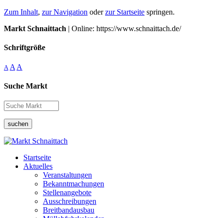
Zum Inhalt
,
zur Navigation
oder
zur Startseite
springen.
Markt Schnaittach
| Online: https://www.schnaittach.de/
Schriftgröße
A
A
A
Suche Markt
suchen
Startseite
Aktuelles
Veranstaltungen
Bekanntmachungen
Stellenangebote
Ausschreibungen
Breitbandausbau