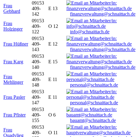
09153
Frau
409-
E 13
Gebhard
142
finanzverwaltung@schnaittach.de
09153
Frau
409-
O 12
Holzinger
122
info@schnaittach.de
09153
Frau Hüßner
409-
E 12
143
finanzverwaltung@schnaittach.de
09153
Frau Karg
409-
E 15
140
finanzverwaltung@schnaittach.de
09153
Frau
409-
E 11
Mehlinger
148
personal@schnaittach.de
09153
Frau Pasler
409-
E 11
147
personal@schnaittach.de
09153
Frau Pfister
409-
O 6
155
bauamt@schnaittach.de
09153
Frau
409-
O 11
Quadvlieg