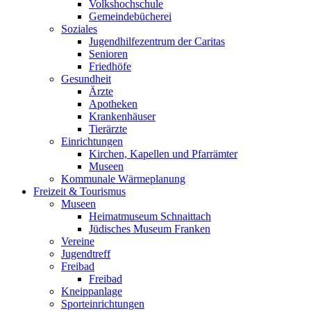
Volkshochschule
Gemeindebücherei
Soziales
Jugendhilfezentrum der Caritas
Senioren
Friedhöfe
Gesundheit
Ärzte
Apotheken
Krankenhäuser
Tierärzte
Einrichtungen
Kirchen, Kapellen und Pfarrämter
Museen
Kommunale Wärmeplanung
Freizeit & Tourismus
Museen
Heimatmuseum Schnaittach
Jüdisches Museum Franken
Vereine
Jugendtreff
Freibad
Freibad
Kneippanlage
Sporteinrichtungen