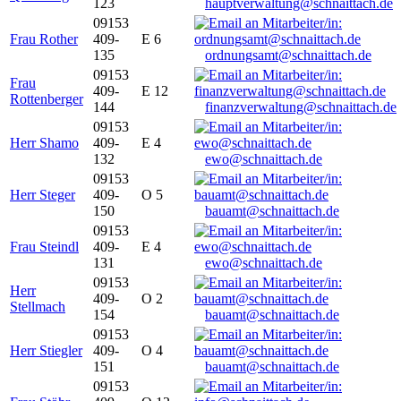
123
hauptverwaltung@schnaittach.de
09153
Frau Rother
409-
E 6
135
ordnungsamt@schnaittach.de
09153
Frau
409-
E 12
Rottenberger
144
finanzverwaltung@schnaittach.de
09153
Herr Shamo
409-
E 4
132
ewo@schnaittach.de
09153
Herr Steger
409-
O 5
150
bauamt@schnaittach.de
09153
Frau Steindl
409-
E 4
131
ewo@schnaittach.de
09153
Herr
409-
O 2
Stellmach
154
bauamt@schnaittach.de
09153
Herr Stiegler
409-
O 4
151
bauamt@schnaittach.de
09153