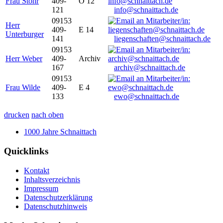
Frau Stöhr
409-
O 12
121
info@schnaittach.de
09153
Herr
409-
E 14
Unterburger
141
liegenschaften@schnaittach.de
09153
Herr Weber
409-
Archiv
167
archiv@schnaittach.de
09153
Frau Wilde
409-
E 4
133
ewo@schnaittach.de
drucken
nach oben
1000 Jahre Schnaittach
Quicklinks
Kontakt
Inhaltsverzeichnis
Impressum
Datenschutzerklärung
Datenschutzhinweis