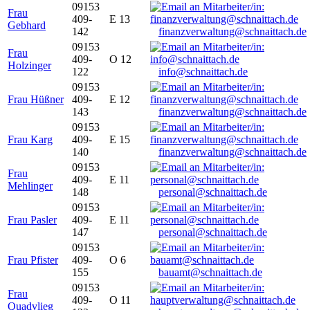
09153
Frau
409-
E 13
Gebhard
142
finanzverwaltung@schnaittach.de
09153
Frau
409-
O 12
Holzinger
122
info@schnaittach.de
09153
Frau Hüßner
409-
E 12
143
finanzverwaltung@schnaittach.de
09153
Frau Karg
409-
E 15
140
finanzverwaltung@schnaittach.de
09153
Frau
409-
E 11
Mehlinger
148
personal@schnaittach.de
09153
Frau Pasler
409-
E 11
147
personal@schnaittach.de
09153
Frau Pfister
409-
O 6
155
bauamt@schnaittach.de
09153
Frau
409-
O 11
Quadvlieg