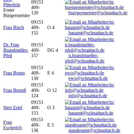
09153
Pitterlein
409-
Erster
120
buergermeister@schnaittach.de
Bürgermeister
09153
Frau Bisch
409-
O 4
152
bauamt@schnaittach.de
Dr. Frau
09153
Brandmüller-
409-
DG 4
Pfeil
157
n.brandmueller-
pfeil@schnaittach.de
09153
Frau Braun
409-
E 4
130
ewo@schnaittach.de
09153
Frau Brendl
409-
O 12
124
info@schnaittach.de
09153
Herr Ertel
409-
O 3
153
bauamt@schnaittach.de
09153
Frau
409-
E 5
Escherich
136
standesamt@schnaittach.de