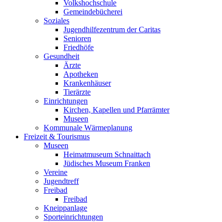
Volkshochschule
Gemeindebücherei
Soziales
Jugendhilfezentrum der Caritas
Senioren
Friedhöfe
Gesundheit
Ärzte
Apotheken
Krankenhäuser
Tierärzte
Einrichtungen
Kirchen, Kapellen und Pfarrämter
Museen
Kommunale Wärmeplanung
Freizeit & Tourismus
Museen
Heimatmuseum Schnaittach
Jüdisches Museum Franken
Vereine
Jugendtreff
Freibad
Freibad
Kneippanlage
Sporteinrichtungen