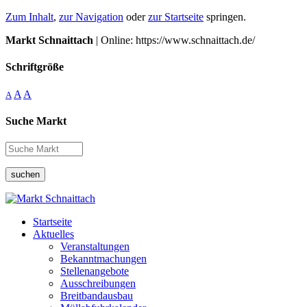
Zum Inhalt
,
zur Navigation
oder
zur Startseite
springen.
Markt Schnaittach
| Online: https://www.schnaittach.de/
Schriftgröße
A
A
A
Suche Markt
suchen
Startseite
Aktuelles
Veranstaltungen
Bekanntmachungen
Stellenangebote
Ausschreibungen
Breitbandausbau