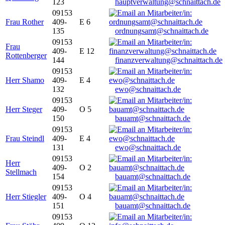
123
hauptverwaltung@schnaittach.de
09153
Frau Rother
409-
E 6
135
ordnungsamt@schnaittach.de
09153
Frau
409-
E 12
Rottenberger
144
finanzverwaltung@schnaittach.de
09153
Herr Shamo
409-
E 4
132
ewo@schnaittach.de
09153
Herr Steger
409-
O 5
150
bauamt@schnaittach.de
09153
Frau Steindl
409-
E 4
131
ewo@schnaittach.de
09153
Herr
409-
O 2
Stellmach
154
bauamt@schnaittach.de
09153
Herr Stiegler
409-
O 4
151
bauamt@schnaittach.de
09153