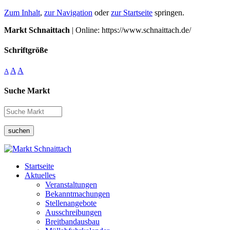
Zum Inhalt
,
zur Navigation
oder
zur Startseite
springen.
Markt Schnaittach
| Online: https://www.schnaittach.de/
Schriftgröße
A
A
A
Suche Markt
suchen
Startseite
Aktuelles
Veranstaltungen
Bekanntmachungen
Stellenangebote
Ausschreibungen
Breitbandausbau