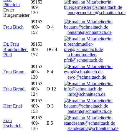
09153
Pitterlein
409-
Erster
120
buergermeister@schnaittach.de
Bürgermeister
09153
Frau Bisch
409-
O 4
152
bauamt@schnaittach.de
Dr. Frau
09153
Brandmüller-
409-
DG 4
Pfeil
157
n.brandmueller-
pfeil@schnaittach.de
09153
Frau Braun
409-
E 4
130
ewo@schnaittach.de
09153
Frau Brendl
409-
O 12
124
info@schnaittach.de
09153
Herr Ertel
409-
O 3
153
bauamt@schnaittach.de
09153
Frau
409-
E 5
Escherich
136
standesamt@schnaittach.de