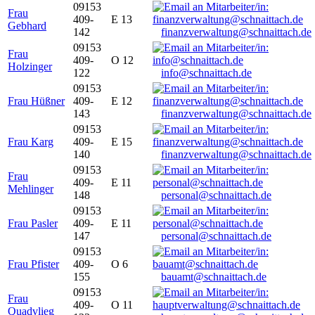
09153
Frau
409-
E 13
Gebhard
142
finanzverwaltung@schnaittach.de
09153
Frau
409-
O 12
Holzinger
122
info@schnaittach.de
09153
Frau Hüßner
409-
E 12
143
finanzverwaltung@schnaittach.de
09153
Frau Karg
409-
E 15
140
finanzverwaltung@schnaittach.de
09153
Frau
409-
E 11
Mehlinger
148
personal@schnaittach.de
09153
Frau Pasler
409-
E 11
147
personal@schnaittach.de
09153
Frau Pfister
409-
O 6
155
bauamt@schnaittach.de
09153
Frau
409-
O 11
Quadvlieg