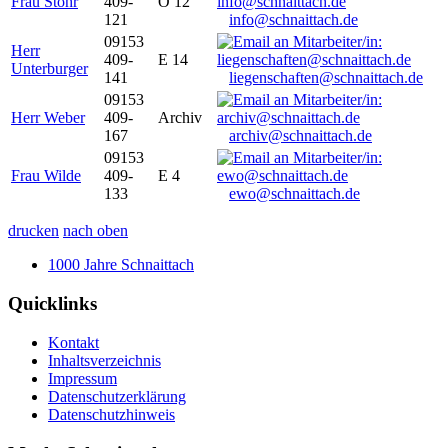
Frau Stöhr
409-
O 12
121
info@schnaittach.de
09153
Herr
409-
E 14
Unterburger
141
liegenschaften@schnaittach.de
09153
Herr Weber
409-
Archiv
167
archiv@schnaittach.de
09153
Frau Wilde
409-
E 4
133
ewo@schnaittach.de
drucken
nach oben
1000 Jahre Schnaittach
Quicklinks
Kontakt
Inhaltsverzeichnis
Impressum
Datenschutzerklärung
Datenschutzhinweis