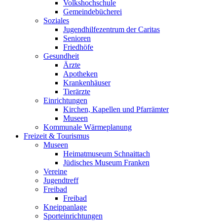
Volkshochschule
Gemeindebücherei
Soziales
Jugendhilfezentrum der Caritas
Senioren
Friedhöfe
Gesundheit
Ärzte
Apotheken
Krankenhäuser
Tierärzte
Einrichtungen
Kirchen, Kapellen und Pfarrämter
Museen
Kommunale Wärmeplanung
Freizeit & Tourismus
Museen
Heimatmuseum Schnaittach
Jüdisches Museum Franken
Vereine
Jugendtreff
Freibad
Freibad
Kneippanlage
Sporteinrichtungen