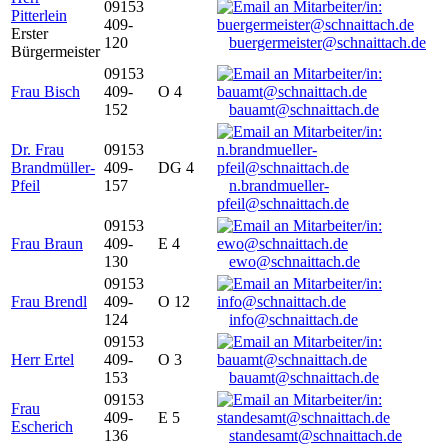
09153
Pitterlein
409-
Erster
120
buergermeister@schnaittach.de
Bürgermeister
09153
Frau Bisch
409-
O 4
152
bauamt@schnaittach.de
Dr. Frau
09153
Brandmüller-
409-
DG 4
Pfeil
157
n.brandmueller-
pfeil@schnaittach.de
09153
Frau Braun
409-
E 4
130
ewo@schnaittach.de
09153
Frau Brendl
409-
O 12
124
info@schnaittach.de
09153
Herr Ertel
409-
O 3
153
bauamt@schnaittach.de
09153
Frau
409-
E 5
Escherich
136
standesamt@schnaittach.de