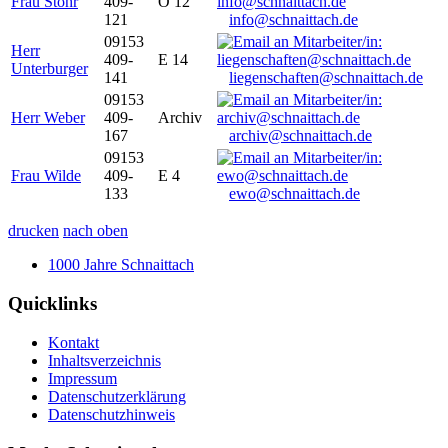
Frau Stöhr
409-
O 12
121
info@schnaittach.de
09153
Herr
409-
E 14
Unterburger
141
liegenschaften@schnaittach.de
09153
Herr Weber
409-
Archiv
167
archiv@schnaittach.de
09153
Frau Wilde
409-
E 4
133
ewo@schnaittach.de
drucken
nach oben
1000 Jahre Schnaittach
Quicklinks
Kontakt
Inhaltsverzeichnis
Impressum
Datenschutzerklärung
Datenschutzhinweis