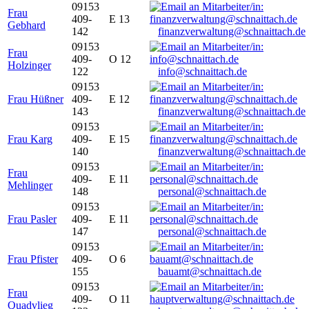
09153
Frau
409-
E 13
Gebhard
142
finanzverwaltung@schnaittach.de
09153
Frau
409-
O 12
Holzinger
122
info@schnaittach.de
09153
Frau Hüßner
409-
E 12
143
finanzverwaltung@schnaittach.de
09153
Frau Karg
409-
E 15
140
finanzverwaltung@schnaittach.de
09153
Frau
409-
E 11
Mehlinger
148
personal@schnaittach.de
09153
Frau Pasler
409-
E 11
147
personal@schnaittach.de
09153
Frau Pfister
409-
O 6
155
bauamt@schnaittach.de
09153
Frau
409-
O 11
Quadvlieg