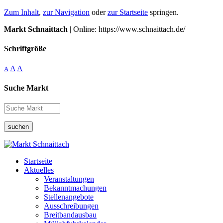
Zum Inhalt
,
zur Navigation
oder
zur Startseite
springen.
Markt Schnaittach
| Online: https://www.schnaittach.de/
Schriftgröße
A
A
A
Suche Markt
suchen
Startseite
Aktuelles
Veranstaltungen
Bekanntmachungen
Stellenangebote
Ausschreibungen
Breitbandausbau