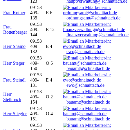
123
hauptverwaltung@schnaittach.de
09153
Frau Rother
409-
E 6
135
ordnungsamt@schnaittach.de
09153
Frau
409-
E 12
Rottenberger
144
finanzverwaltung@schnaittach.de
09153
Herr Shamo
409-
E 4
132
ewo@schnaittach.de
09153
Herr Steger
409-
O 5
150
bauamt@schnaittach.de
09153
Frau Steindl
409-
E 4
131
ewo@schnaittach.de
09153
Herr
409-
O 2
Stellmach
154
bauamt@schnaittach.de
09153
Herr Stiegler
409-
O 4
151
bauamt@schnaittach.de
09153