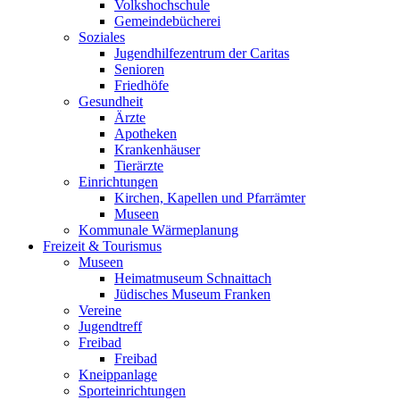
Volkshochschule
Gemeindebücherei
Soziales
Jugendhilfezentrum der Caritas
Senioren
Friedhöfe
Gesundheit
Ärzte
Apotheken
Krankenhäuser
Tierärzte
Einrichtungen
Kirchen, Kapellen und Pfarrämter
Museen
Kommunale Wärmeplanung
Freizeit & Tourismus
Museen
Heimatmuseum Schnaittach
Jüdisches Museum Franken
Vereine
Jugendtreff
Freibad
Freibad
Kneippanlage
Sporteinrichtungen