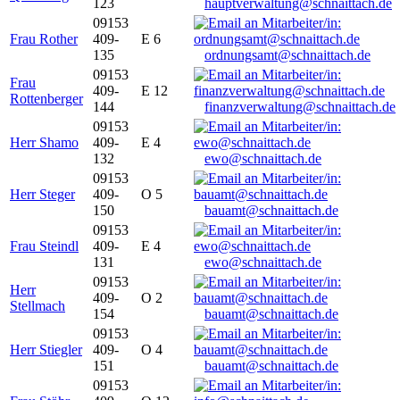
123
hauptverwaltung@schnaittach.de
09153
Frau Rother
409-
E 6
135
ordnungsamt@schnaittach.de
09153
Frau
409-
E 12
Rottenberger
144
finanzverwaltung@schnaittach.de
09153
Herr Shamo
409-
E 4
132
ewo@schnaittach.de
09153
Herr Steger
409-
O 5
150
bauamt@schnaittach.de
09153
Frau Steindl
409-
E 4
131
ewo@schnaittach.de
09153
Herr
409-
O 2
Stellmach
154
bauamt@schnaittach.de
09153
Herr Stiegler
409-
O 4
151
bauamt@schnaittach.de
09153