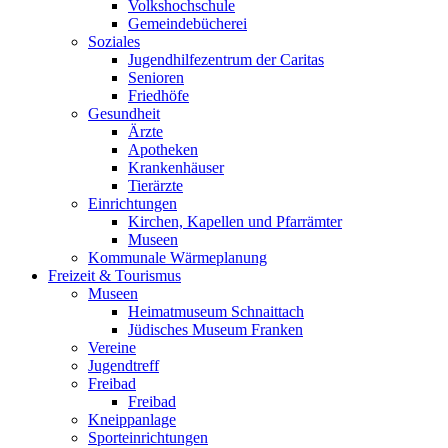
Volkshochschule
Gemeindebücherei
Soziales
Jugendhilfezentrum der Caritas
Senioren
Friedhöfe
Gesundheit
Ärzte
Apotheken
Krankenhäuser
Tierärzte
Einrichtungen
Kirchen, Kapellen und Pfarrämter
Museen
Kommunale Wärmeplanung
Freizeit & Tourismus
Museen
Heimatmuseum Schnaittach
Jüdisches Museum Franken
Vereine
Jugendtreff
Freibad
Freibad
Kneippanlage
Sporteinrichtungen