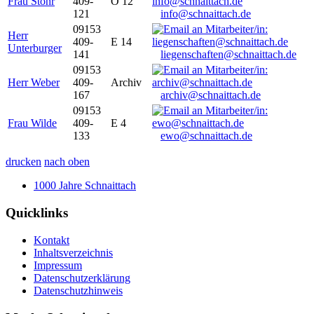
Frau Stöhr
409-
O 12
121
info@schnaittach.de
09153
Herr
409-
E 14
Unterburger
141
liegenschaften@schnaittach.de
09153
Herr Weber
409-
Archiv
167
archiv@schnaittach.de
09153
Frau Wilde
409-
E 4
133
ewo@schnaittach.de
drucken
nach oben
1000 Jahre Schnaittach
Quicklinks
Kontakt
Inhaltsverzeichnis
Impressum
Datenschutzerklärung
Datenschutzhinweis