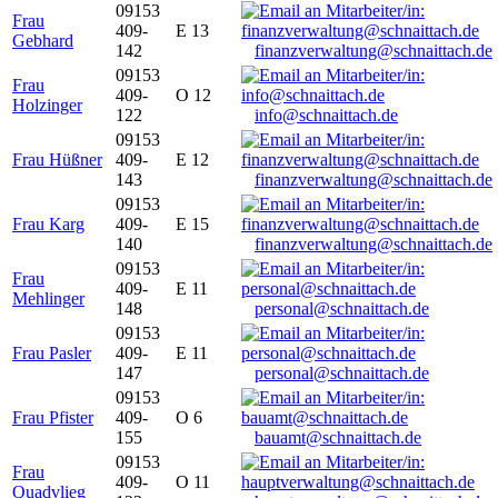
09153
Frau
409-
E 13
Gebhard
142
finanzverwaltung@schnaittach.de
09153
Frau
409-
O 12
Holzinger
122
info@schnaittach.de
09153
Frau Hüßner
409-
E 12
143
finanzverwaltung@schnaittach.de
09153
Frau Karg
409-
E 15
140
finanzverwaltung@schnaittach.de
09153
Frau
409-
E 11
Mehlinger
148
personal@schnaittach.de
09153
Frau Pasler
409-
E 11
147
personal@schnaittach.de
09153
Frau Pfister
409-
O 6
155
bauamt@schnaittach.de
09153
Frau
409-
O 11
Quadvlieg