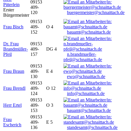
09153
Pitterlein
409-
Erster
120
buergermeister@schnaittach.de
Bürgermeister
09153
Frau Bisch
409-
O 4
152
bauamt@schnaittach.de
Dr. Frau
09153
Brandmüller-
409-
DG 4
Pfeil
157
n.brandmueller-
pfeil@schnaittach.de
09153
Frau Braun
409-
E 4
130
ewo@schnaittach.de
09153
Frau Brendl
409-
O 12
124
info@schnaittach.de
09153
Herr Ertel
409-
O 3
153
bauamt@schnaittach.de
09153
Frau
409-
E 5
Escherich
136
standesamt@schnaittach.de