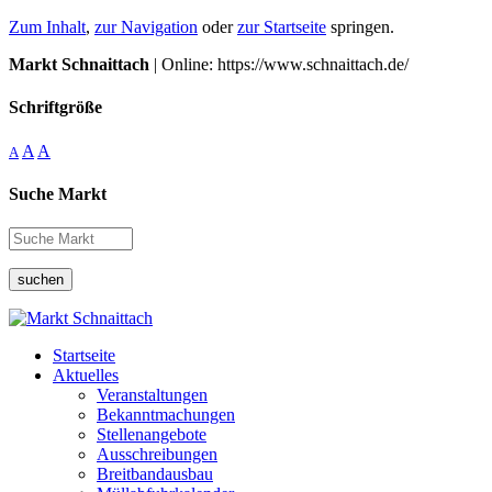
Zum Inhalt
,
zur Navigation
oder
zur Startseite
springen.
Markt Schnaittach
| Online: https://www.schnaittach.de/
Schriftgröße
A
A
A
Suche Markt
suchen
Startseite
Aktuelles
Veranstaltungen
Bekanntmachungen
Stellenangebote
Ausschreibungen
Breitbandausbau