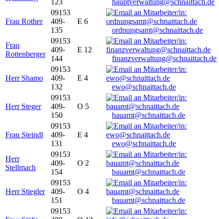
123
hauptverwaltung@schnaittach.de
09153
Frau Rother
409-
E 6
135
ordnungsamt@schnaittach.de
09153
Frau
409-
E 12
Rottenberger
144
finanzverwaltung@schnaittach.de
09153
Herr Shamo
409-
E 4
132
ewo@schnaittach.de
09153
Herr Steger
409-
O 5
150
bauamt@schnaittach.de
09153
Frau Steindl
409-
E 4
131
ewo@schnaittach.de
09153
Herr
409-
O 2
Stellmach
154
bauamt@schnaittach.de
09153
Herr Stiegler
409-
O 4
151
bauamt@schnaittach.de
09153