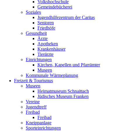
Volkshochschule
Gemeindebücherei
Soziales
Jugendhilfezentrum der Caritas
Senioren
Friedhöfe
Gesundheit
Ärzte
Apotheken
Krankenhäuser
Tierärzte
Einrichtungen
Kirchen, Kapellen und Pfarrämter
Museen
Kommunale Wärmeplanung
Freizeit & Tourismus
Museen
Heimatmuseum Schnaittach
Jüdisches Museum Franken
Vereine
Jugendtreff
Freibad
Freibad
Kneippanlage
Sporteinrichtungen