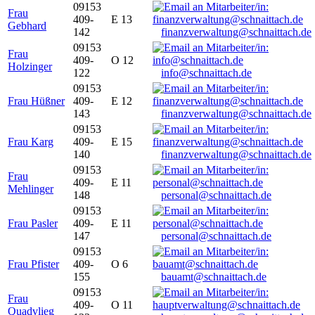
09153
Frau
409-
E 13
Gebhard
142
finanzverwaltung@schnaittach.de
09153
Frau
409-
O 12
Holzinger
122
info@schnaittach.de
09153
Frau Hüßner
409-
E 12
143
finanzverwaltung@schnaittach.de
09153
Frau Karg
409-
E 15
140
finanzverwaltung@schnaittach.de
09153
Frau
409-
E 11
Mehlinger
148
personal@schnaittach.de
09153
Frau Pasler
409-
E 11
147
personal@schnaittach.de
09153
Frau Pfister
409-
O 6
155
bauamt@schnaittach.de
09153
Frau
409-
O 11
Quadvlieg