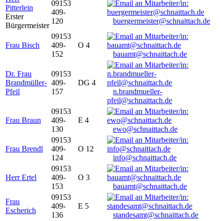
09153
Pitterlein
409-
Erster
120
buergermeister@schnaittach.de
Bürgermeister
09153
Frau Bisch
409-
O 4
152
bauamt@schnaittach.de
Dr. Frau
09153
Brandmüller-
409-
DG 4
Pfeil
157
n.brandmueller-
pfeil@schnaittach.de
09153
Frau Braun
409-
E 4
130
ewo@schnaittach.de
09153
Frau Brendl
409-
O 12
124
info@schnaittach.de
09153
Herr Ertel
409-
O 3
153
bauamt@schnaittach.de
09153
Frau
409-
E 5
Escherich
136
standesamt@schnaittach.de