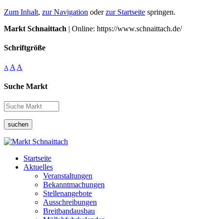
Zum Inhalt
,
zur Navigation
oder
zur Startseite
springen.
Markt Schnaittach
| Online: https://www.schnaittach.de/
Schriftgröße
A
A
A
Suche Markt
suchen
Startseite
Aktuelles
Veranstaltungen
Bekanntmachungen
Stellenangebote
Ausschreibungen
Breitbandausbau