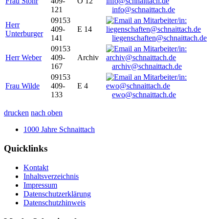
Frau Stöhr
409-
O 12
121
info@schnaittach.de
09153
Herr
409-
E 14
Unterburger
141
liegenschaften@schnaittach.de
09153
Herr Weber
409-
Archiv
167
archiv@schnaittach.de
09153
Frau Wilde
409-
E 4
133
ewo@schnaittach.de
drucken
nach oben
1000 Jahre Schnaittach
Quicklinks
Kontakt
Inhaltsverzeichnis
Impressum
Datenschutzerklärung
Datenschutzhinweis