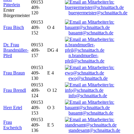
09153
Pitterlein
409-
Erster
120
buergermeister@schnaittach.de
Bürgermeister
09153
Frau Bisch
409-
O 4
152
bauamt@schnaittach.de
Dr. Frau
09153
Brandmüller-
409-
DG 4
Pfeil
157
n.brandmueller-
pfeil@schnaittach.de
09153
Frau Braun
409-
E 4
130
ewo@schnaittach.de
09153
Frau Brendl
409-
O 12
124
info@schnaittach.de
09153
Herr Ertel
409-
O 3
153
bauamt@schnaittach.de
09153
Frau
409-
E 5
Escherich
136
standesamt@schnaittach.de