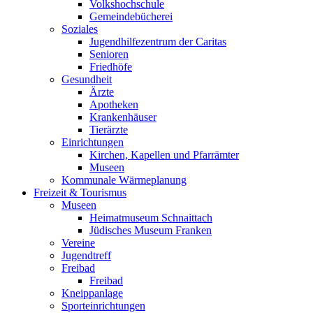
Volkshochschule
Gemeindebücherei
Soziales
Jugendhilfezentrum der Caritas
Senioren
Friedhöfe
Gesundheit
Ärzte
Apotheken
Krankenhäuser
Tierärzte
Einrichtungen
Kirchen, Kapellen und Pfarrämter
Museen
Kommunale Wärmeplanung
Freizeit & Tourismus
Museen
Heimatmuseum Schnaittach
Jüdisches Museum Franken
Vereine
Jugendtreff
Freibad
Freibad
Kneippanlage
Sporteinrichtungen