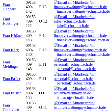
09153
Frau
409-
E 13
Gebhard
142
finanzverwaltung@schnaittach.de
09153
Frau
409-
O 12
Holzinger
122
info@schnaittach.de
09153
Frau Hüßner
409-
E 12
143
finanzverwaltung@schnaittach.de
09153
Frau Karg
409-
E 15
140
finanzverwaltung@schnaittach.de
09153
Frau
409-
E 11
Mehlinger
148
personal@schnaittach.de
09153
Frau Pasler
409-
E 11
147
personal@schnaittach.de
09153
Frau Pfister
409-
O 6
155
bauamt@schnaittach.de
09153
Frau
409-
O 11
Quadvlieg