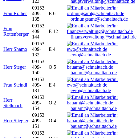
123
hauptverwaltung@schnaittach.de
09153
Frau Rother
409-
E 6
135
ordnungsamt@schnaittach.de
09153
Frau
409-
E 12
Rottenberger
144
finanzverwaltung@schnaittach.de
09153
Herr Shamo
409-
E 4
132
ewo@schnaittach.de
09153
Herr Steger
409-
O 5
150
bauamt@schnaittach.de
09153
Frau Steindl
409-
E 4
131
ewo@schnaittach.de
09153
Herr
409-
O 2
Stellmach
154
bauamt@schnaittach.de
09153
Herr Stiegler
409-
O 4
151
bauamt@schnaittach.de
09153