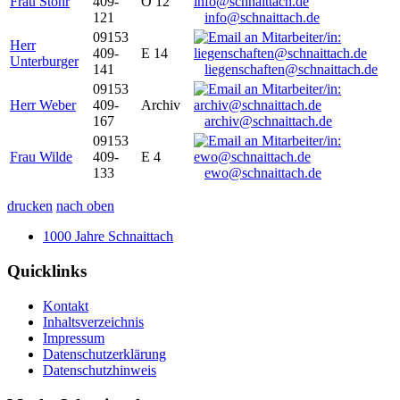
Frau Stöhr
409-
O 12
121
info@schnaittach.de
09153
Herr
409-
E 14
Unterburger
141
liegenschaften@schnaittach.de
09153
Herr Weber
409-
Archiv
167
archiv@schnaittach.de
09153
Frau Wilde
409-
E 4
133
ewo@schnaittach.de
drucken
nach oben
1000 Jahre Schnaittach
Quicklinks
Kontakt
Inhaltsverzeichnis
Impressum
Datenschutzerklärung
Datenschutzhinweis