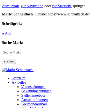
Zum Inhalt
,
zur Navigation
oder
zur Startseite
springen.
Markt Schnaittach
| Online: https://www.schnaittach.de/
Schriftgröße
A
A
A
Suche Markt
suchen
Startseite
Aktuelles
Veranstaltungen
Bekanntmachungen
Stellenangebote
Ausschreibungen
Breitbandausbau