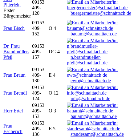
09153
Pitterlein
409-
Erster
120
buergermeister@schnaittach.de
Bürgermeister
09153
Frau Bisch
409-
O 4
152
bauamt@schnaittach.de
Dr. Frau
09153
Brandmüller-
409-
DG 4
Pfeil
157
n.brandmueller-
pfeil@schnaittach.de
09153
Frau Braun
409-
E 4
130
ewo@schnaittach.de
09153
Frau Brendl
409-
O 12
124
info@schnaittach.de
09153
Herr Ertel
409-
O 3
153
bauamt@schnaittach.de
09153
Frau
409-
E 5
Escherich
136
standesamt@schnaittach.de