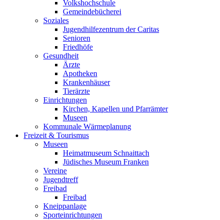
Volkshochschule
Gemeindebücherei
Soziales
Jugendhilfezentrum der Caritas
Senioren
Friedhöfe
Gesundheit
Ärzte
Apotheken
Krankenhäuser
Tierärzte
Einrichtungen
Kirchen, Kapellen und Pfarrämter
Museen
Kommunale Wärmeplanung
Freizeit & Tourismus
Museen
Heimatmuseum Schnaittach
Jüdisches Museum Franken
Vereine
Jugendtreff
Freibad
Freibad
Kneippanlage
Sporteinrichtungen