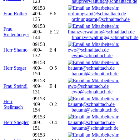
123
hauptverwaltung@schnaittach.de
09153
Frau Rother
409-
E 6
135
ordnungsamt@schnaittach.de
09153
Frau
409-
E 12
Rottenberger
144
finanzverwaltung@schnaittach.de
09153
Herr Shamo
409-
E 4
132
ewo@schnaittach.de
09153
Herr Steger
409-
O 5
150
bauamt@schnaittach.de
09153
Frau Steindl
409-
E 4
131
ewo@schnaittach.de
09153
Herr
409-
O 2
Stellmach
154
bauamt@schnaittach.de
09153
Herr Stiegler
409-
O 4
151
bauamt@schnaittach.de
09153