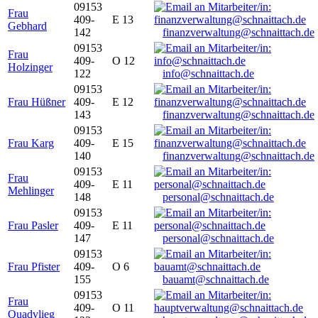
09153
Frau
409-
E 13
Gebhard
142
finanzverwaltung@schnaittach.de
09153
Frau
409-
O 12
Holzinger
122
info@schnaittach.de
09153
Frau Hüßner
409-
E 12
143
finanzverwaltung@schnaittach.de
09153
Frau Karg
409-
E 15
140
finanzverwaltung@schnaittach.de
09153
Frau
409-
E 11
Mehlinger
148
personal@schnaittach.de
09153
Frau Pasler
409-
E 11
147
personal@schnaittach.de
09153
Frau Pfister
409-
O 6
155
bauamt@schnaittach.de
09153
Frau
409-
O 11
Quadvlieg