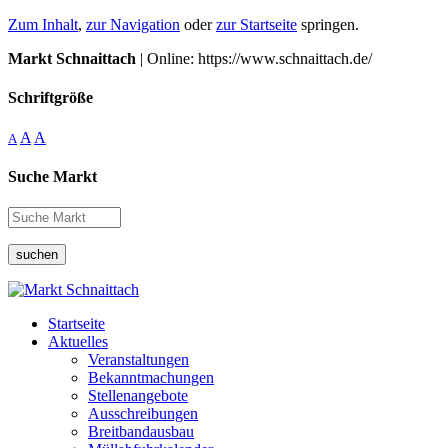
Zum Inhalt
,
zur Navigation
oder
zur Startseite
springen.
Markt Schnaittach
| Online: https://www.schnaittach.de/
Schriftgröße
A
A
A
Suche Markt
suchen
Startseite
Aktuelles
Veranstaltungen
Bekanntmachungen
Stellenangebote
Ausschreibungen
Breitbandausbau