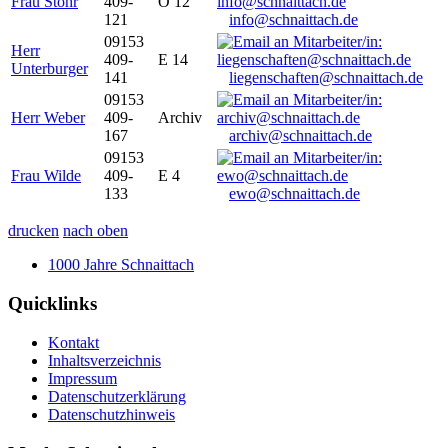
Frau Stöhr
409-
O 12
121
info@schnaittach.de
09153
Herr
409-
E 14
Unterburger
141
liegenschaften@schnaittach.de
09153
Herr Weber
409-
Archiv
167
archiv@schnaittach.de
09153
Frau Wilde
409-
E 4
133
ewo@schnaittach.de
drucken
nach oben
1000 Jahre Schnaittach
Quicklinks
Kontakt
Inhaltsverzeichnis
Impressum
Datenschutzerklärung
Datenschutzhinweis