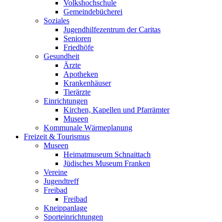
Volkshochschule
Gemeindebücherei
Soziales
Jugendhilfezentrum der Caritas
Senioren
Friedhöfe
Gesundheit
Ärzte
Apotheken
Krankenhäuser
Tierärzte
Einrichtungen
Kirchen, Kapellen und Pfarrämter
Museen
Kommunale Wärmeplanung
Freizeit & Tourismus
Museen
Heimatmuseum Schnaittach
Jüdisches Museum Franken
Vereine
Jugendtreff
Freibad
Freibad
Kneippanlage
Sporteinrichtungen