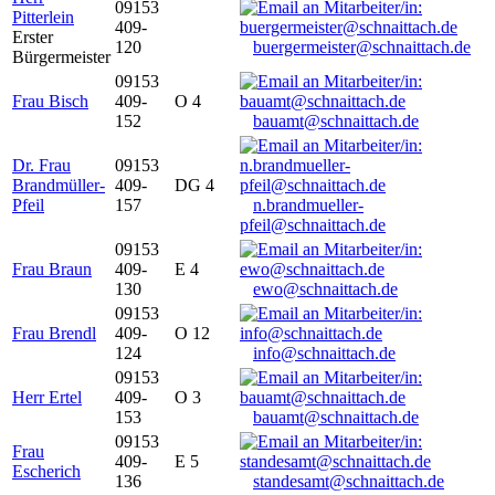
09153
Pitterlein
409-
Erster
120
buergermeister@schnaittach.de
Bürgermeister
09153
Frau Bisch
409-
O 4
152
bauamt@schnaittach.de
Dr. Frau
09153
Brandmüller-
409-
DG 4
Pfeil
157
n.brandmueller-
pfeil@schnaittach.de
09153
Frau Braun
409-
E 4
130
ewo@schnaittach.de
09153
Frau Brendl
409-
O 12
124
info@schnaittach.de
09153
Herr Ertel
409-
O 3
153
bauamt@schnaittach.de
09153
Frau
409-
E 5
Escherich
136
standesamt@schnaittach.de