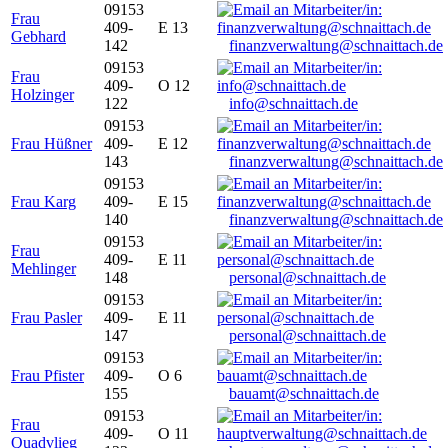
09153
Frau
409-
E 13
Gebhard
142
finanzverwaltung@schnaittach.de
09153
Frau
409-
O 12
Holzinger
122
info@schnaittach.de
09153
Frau Hüßner
409-
E 12
143
finanzverwaltung@schnaittach.de
09153
Frau Karg
409-
E 15
140
finanzverwaltung@schnaittach.de
09153
Frau
409-
E 11
Mehlinger
148
personal@schnaittach.de
09153
Frau Pasler
409-
E 11
147
personal@schnaittach.de
09153
Frau Pfister
409-
O 6
155
bauamt@schnaittach.de
09153
Frau
409-
O 11
Quadvlieg