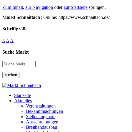
Zum Inhalt
,
zur Navigation
oder
zur Startseite
springen.
Markt Schnaittach
| Online: https://www.schnaittach.de/
Schriftgröße
A
A
A
Suche Markt
suchen
Startseite
Aktuelles
Veranstaltungen
Bekanntmachungen
Stellenangebote
Ausschreibungen
Breitbandausbau