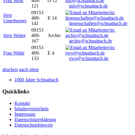
Frau Stöhr
409-
O 12
121
info@schnaittach.de
09153
Herr
409-
E 14
Unterburger
141
liegenschaften@schnaittach.de
09153
Herr Weber
409-
Archiv
167
archiv@schnaittach.de
09153
Frau Wilde
409-
E 4
133
ewo@schnaittach.de
drucken
nach oben
1000 Jahre Schnaittach
Quicklinks
Kontakt
Inhaltsverzeichnis
Impressum
Datenschutzerklärung
Datenschutzhinweis