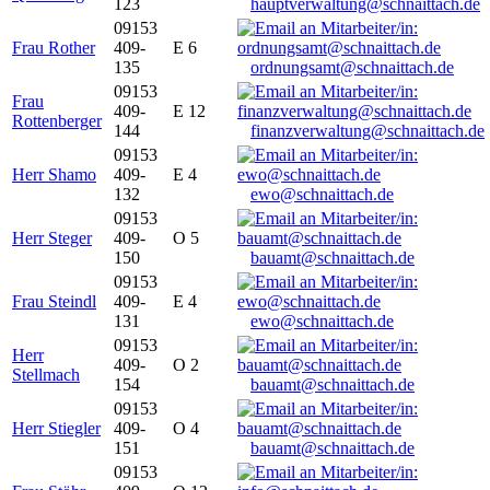
123
hauptverwaltung@schnaittach.de
09153
Frau Rother
409-
E 6
135
ordnungsamt@schnaittach.de
09153
Frau
409-
E 12
Rottenberger
144
finanzverwaltung@schnaittach.de
09153
Herr Shamo
409-
E 4
132
ewo@schnaittach.de
09153
Herr Steger
409-
O 5
150
bauamt@schnaittach.de
09153
Frau Steindl
409-
E 4
131
ewo@schnaittach.de
09153
Herr
409-
O 2
Stellmach
154
bauamt@schnaittach.de
09153
Herr Stiegler
409-
O 4
151
bauamt@schnaittach.de
09153