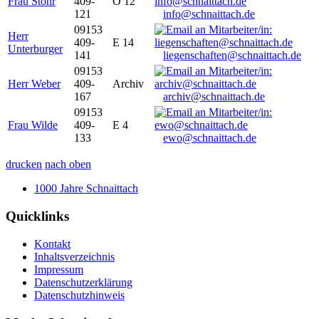
Frau Stöhr
409-
O 12
121
info@schnaittach.de
09153
Herr
409-
E 14
Unterburger
141
liegenschaften@schnaittach.de
09153
Herr Weber
409-
Archiv
167
archiv@schnaittach.de
09153
Frau Wilde
409-
E 4
133
ewo@schnaittach.de
drucken
nach oben
1000 Jahre Schnaittach
Quicklinks
Kontakt
Inhaltsverzeichnis
Impressum
Datenschutzerklärung
Datenschutzhinweis