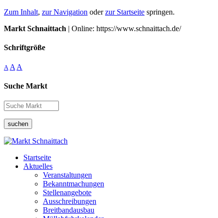
Zum Inhalt
,
zur Navigation
oder
zur Startseite
springen.
Markt Schnaittach
| Online: https://www.schnaittach.de/
Schriftgröße
A
A
A
Suche Markt
suchen
Startseite
Aktuelles
Veranstaltungen
Bekanntmachungen
Stellenangebote
Ausschreibungen
Breitbandausbau