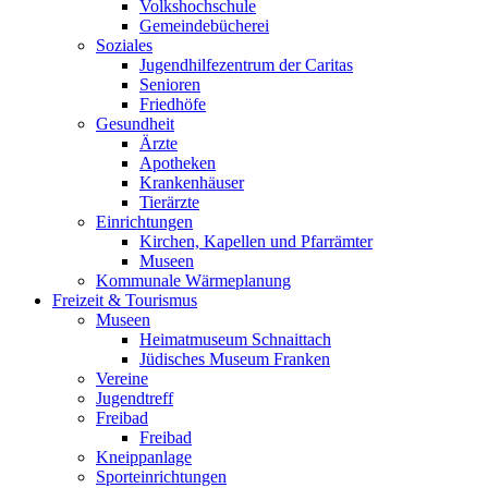
Volkshochschule
Gemeindebücherei
Soziales
Jugendhilfezentrum der Caritas
Senioren
Friedhöfe
Gesundheit
Ärzte
Apotheken
Krankenhäuser
Tierärzte
Einrichtungen
Kirchen, Kapellen und Pfarrämter
Museen
Kommunale Wärmeplanung
Freizeit & Tourismus
Museen
Heimatmuseum Schnaittach
Jüdisches Museum Franken
Vereine
Jugendtreff
Freibad
Freibad
Kneippanlage
Sporteinrichtungen