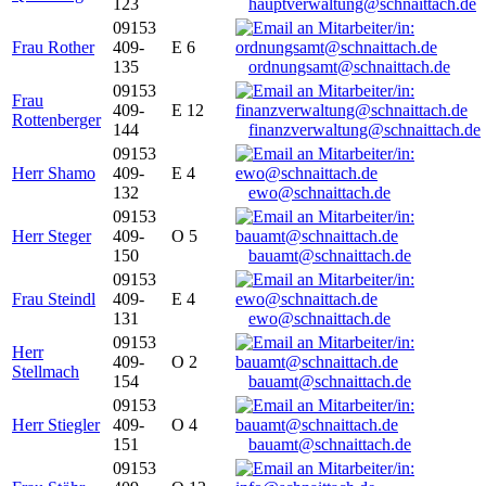
123
hauptverwaltung@schnaittach.de
09153
Frau Rother
409-
E 6
135
ordnungsamt@schnaittach.de
09153
Frau
409-
E 12
Rottenberger
144
finanzverwaltung@schnaittach.de
09153
Herr Shamo
409-
E 4
132
ewo@schnaittach.de
09153
Herr Steger
409-
O 5
150
bauamt@schnaittach.de
09153
Frau Steindl
409-
E 4
131
ewo@schnaittach.de
09153
Herr
409-
O 2
Stellmach
154
bauamt@schnaittach.de
09153
Herr Stiegler
409-
O 4
151
bauamt@schnaittach.de
09153