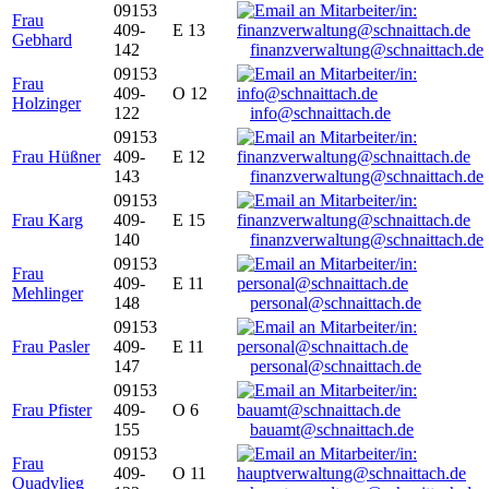
09153
Frau
409-
E 13
Gebhard
142
finanzverwaltung@schnaittach.de
09153
Frau
409-
O 12
Holzinger
122
info@schnaittach.de
09153
Frau Hüßner
409-
E 12
143
finanzverwaltung@schnaittach.de
09153
Frau Karg
409-
E 15
140
finanzverwaltung@schnaittach.de
09153
Frau
409-
E 11
Mehlinger
148
personal@schnaittach.de
09153
Frau Pasler
409-
E 11
147
personal@schnaittach.de
09153
Frau Pfister
409-
O 6
155
bauamt@schnaittach.de
09153
Frau
409-
O 11
Quadvlieg