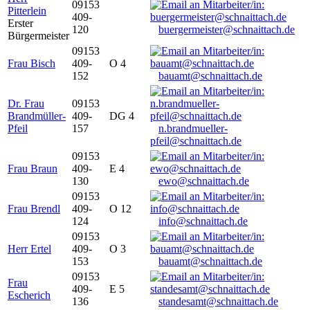
09153
Pitterlein
409-
Erster
120
buergermeister@schnaittach.de
Bürgermeister
09153
Frau Bisch
409-
O 4
152
bauamt@schnaittach.de
Dr. Frau
09153
Brandmüller-
409-
DG 4
Pfeil
157
n.brandmueller-
pfeil@schnaittach.de
09153
Frau Braun
409-
E 4
130
ewo@schnaittach.de
09153
Frau Brendl
409-
O 12
124
info@schnaittach.de
09153
Herr Ertel
409-
O 3
153
bauamt@schnaittach.de
09153
Frau
409-
E 5
Escherich
136
standesamt@schnaittach.de