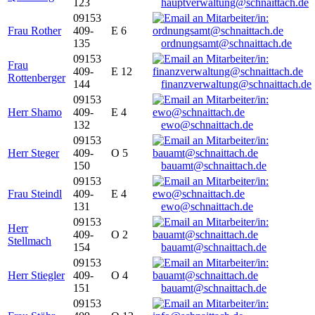
123
hauptverwaltung@schnaittach.de
09153
Frau Rother
409-
E 6
135
ordnungsamt@schnaittach.de
09153
Frau
409-
E 12
Rottenberger
144
finanzverwaltung@schnaittach.de
09153
Herr Shamo
409-
E 4
132
ewo@schnaittach.de
09153
Herr Steger
409-
O 5
150
bauamt@schnaittach.de
09153
Frau Steindl
409-
E 4
131
ewo@schnaittach.de
09153
Herr
409-
O 2
Stellmach
154
bauamt@schnaittach.de
09153
Herr Stiegler
409-
O 4
151
bauamt@schnaittach.de
09153