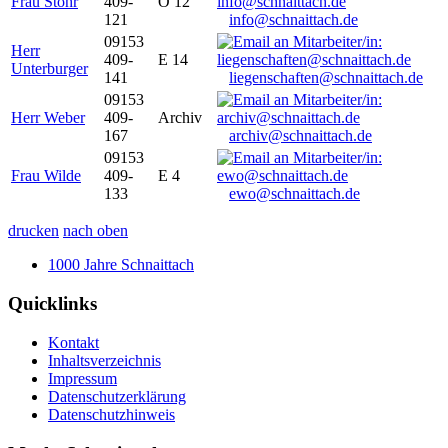
Frau Stöhr
409-
O 12
121
info@schnaittach.de
09153
Herr
409-
E 14
Unterburger
141
liegenschaften@schnaittach.de
09153
Herr Weber
409-
Archiv
167
archiv@schnaittach.de
09153
Frau Wilde
409-
E 4
133
ewo@schnaittach.de
drucken
nach oben
1000 Jahre Schnaittach
Quicklinks
Kontakt
Inhaltsverzeichnis
Impressum
Datenschutzerklärung
Datenschutzhinweis