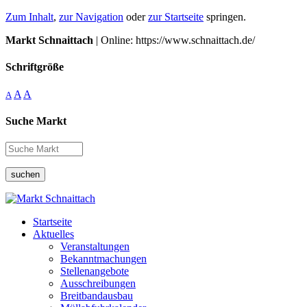
Zum Inhalt
,
zur Navigation
oder
zur Startseite
springen.
Markt Schnaittach
| Online: https://www.schnaittach.de/
Schriftgröße
A
A
A
Suche Markt
suchen
Startseite
Aktuelles
Veranstaltungen
Bekanntmachungen
Stellenangebote
Ausschreibungen
Breitbandausbau