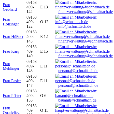
09153
Frau
409-
E 13
Gebhard
142
finanzverwaltung@schnaittach.de
09153
Frau
409-
O 12
Holzinger
122
info@schnaittach.de
09153
Frau Hüßner
409-
E 12
143
finanzverwaltung@schnaittach.de
09153
Frau Karg
409-
E 15
140
finanzverwaltung@schnaittach.de
09153
Frau
409-
E 11
Mehlinger
148
personal@schnaittach.de
09153
Frau Pasler
409-
E 11
147
personal@schnaittach.de
09153
Frau Pfister
409-
O 6
155
bauamt@schnaittach.de
09153
Frau
409-
O 11
Quadvlieg