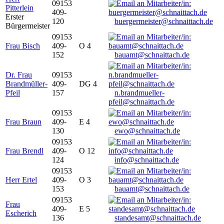
09153
Pitterlein
409-
Erster
120
buergermeister@schnaittach.de
Bürgermeister
09153
Frau Bisch
409-
O 4
152
bauamt@schnaittach.de
Dr. Frau
09153
Brandmüller-
409-
DG 4
Pfeil
157
n.brandmueller-
pfeil@schnaittach.de
09153
Frau Braun
409-
E 4
130
ewo@schnaittach.de
09153
Frau Brendl
409-
O 12
124
info@schnaittach.de
09153
Herr Ertel
409-
O 3
153
bauamt@schnaittach.de
09153
Frau
409-
E 5
Escherich
136
standesamt@schnaittach.de