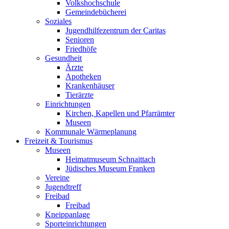
Volkshochschule
Gemeindebücherei
Soziales
Jugendhilfezentrum der Caritas
Senioren
Friedhöfe
Gesundheit
Ärzte
Apotheken
Krankenhäuser
Tierärzte
Einrichtungen
Kirchen, Kapellen und Pfarrämter
Museen
Kommunale Wärmeplanung
Freizeit & Tourismus
Museen
Heimatmuseum Schnaittach
Jüdisches Museum Franken
Vereine
Jugendtreff
Freibad
Freibad
Kneippanlage
Sporteinrichtungen