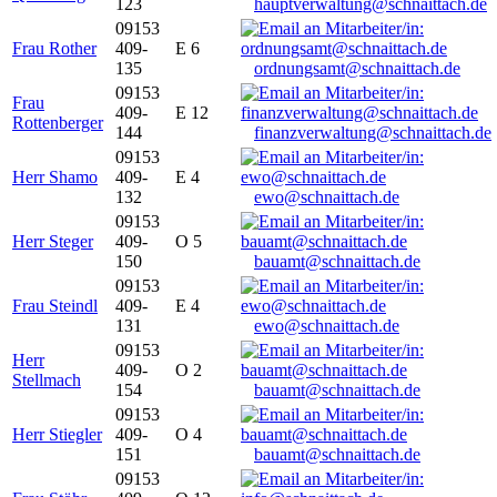
123
hauptverwaltung@schnaittach.de
09153
Frau Rother
409-
E 6
135
ordnungsamt@schnaittach.de
09153
Frau
409-
E 12
Rottenberger
144
finanzverwaltung@schnaittach.de
09153
Herr Shamo
409-
E 4
132
ewo@schnaittach.de
09153
Herr Steger
409-
O 5
150
bauamt@schnaittach.de
09153
Frau Steindl
409-
E 4
131
ewo@schnaittach.de
09153
Herr
409-
O 2
Stellmach
154
bauamt@schnaittach.de
09153
Herr Stiegler
409-
O 4
151
bauamt@schnaittach.de
09153