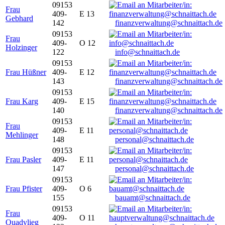
09153
Frau
409-
E 13
Gebhard
142
finanzverwaltung@schnaittach.de
09153
Frau
409-
O 12
Holzinger
122
info@schnaittach.de
09153
Frau Hüßner
409-
E 12
143
finanzverwaltung@schnaittach.de
09153
Frau Karg
409-
E 15
140
finanzverwaltung@schnaittach.de
09153
Frau
409-
E 11
Mehlinger
148
personal@schnaittach.de
09153
Frau Pasler
409-
E 11
147
personal@schnaittach.de
09153
Frau Pfister
409-
O 6
155
bauamt@schnaittach.de
09153
Frau
409-
O 11
Quadvlieg