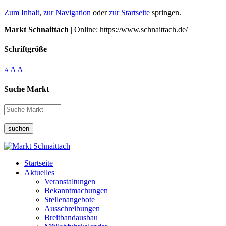
Zum Inhalt
,
zur Navigation
oder
zur Startseite
springen.
Markt Schnaittach
| Online: https://www.schnaittach.de/
Schriftgröße
A
A
A
Suche Markt
suchen
Startseite
Aktuelles
Veranstaltungen
Bekanntmachungen
Stellenangebote
Ausschreibungen
Breitbandausbau