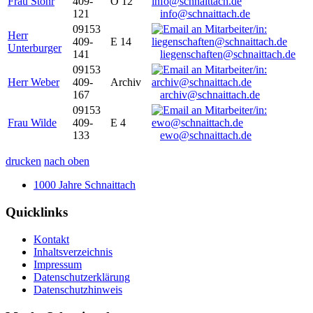
Frau Stöhr
409-
O 12
121
info@schnaittach.de
09153
Herr
409-
E 14
Unterburger
141
liegenschaften@schnaittach.de
09153
Herr Weber
409-
Archiv
167
archiv@schnaittach.de
09153
Frau Wilde
409-
E 4
133
ewo@schnaittach.de
drucken
nach oben
1000 Jahre Schnaittach
Quicklinks
Kontakt
Inhaltsverzeichnis
Impressum
Datenschutzerklärung
Datenschutzhinweis