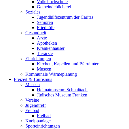
Volkshochschule
Gemeindebücherei
Soziales
Jugendhilfezentrum der Caritas
Senioren
Friedhöfe
Gesundheit
Ärzte
Apotheken
Krankenhäuser
Tierärzte
Einrichtungen
Kirchen, Kapellen und Pfarrämter
Museen
Kommunale Wärmeplanung
Freizeit & Tourismus
Museen
Heimatmuseum Schnaittach
Jüdisches Museum Franken
Vereine
Jugendtreff
Freibad
Freibad
Kneippanlage
Sporteinrichtungen