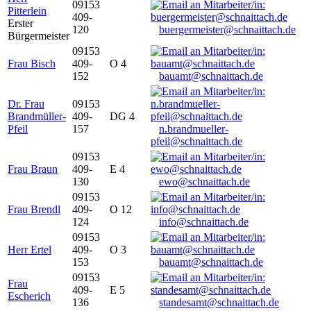
09153
Pitterlein
409-
Erster
120
buergermeister@schnaittach.de
Bürgermeister
09153
Frau Bisch
409-
O 4
152
bauamt@schnaittach.de
Dr. Frau
09153
Brandmüller-
409-
DG 4
Pfeil
157
n.brandmueller-
pfeil@schnaittach.de
09153
Frau Braun
409-
E 4
130
ewo@schnaittach.de
09153
Frau Brendl
409-
O 12
124
info@schnaittach.de
09153
Herr Ertel
409-
O 3
153
bauamt@schnaittach.de
09153
Frau
409-
E 5
Escherich
136
standesamt@schnaittach.de