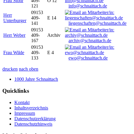
Frau Stöhr
409-
O 12
121
info@schnaittach.de
09153
Herr
409-
E 14
Unterburger
141
liegenschaften@schnaittach.de
09153
Herr Weber
409-
Archiv
167
archiv@schnaittach.de
09153
Frau Wilde
409-
E 4
133
ewo@schnaittach.de
drucken
nach oben
1000 Jahre Schnaittach
Quicklinks
Kontakt
Inhaltsverzeichnis
Impressum
Datenschutzerklärung
Datenschutzhinweis