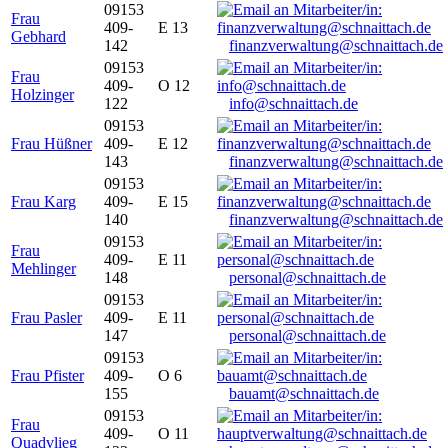
09153
Frau
409-
E 13
Gebhard
142
finanzverwaltung@schnaittach.de
09153
Frau
409-
O 12
Holzinger
122
info@schnaittach.de
09153
Frau Hüßner
409-
E 12
143
finanzverwaltung@schnaittach.de
09153
Frau Karg
409-
E 15
140
finanzverwaltung@schnaittach.de
09153
Frau
409-
E 11
Mehlinger
148
personal@schnaittach.de
09153
Frau Pasler
409-
E 11
147
personal@schnaittach.de
09153
Frau Pfister
409-
O 6
155
bauamt@schnaittach.de
09153
Frau
409-
O 11
Quadvlieg