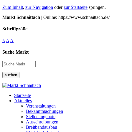
Zum Inhalt
,
zur Navigation
oder
zur Startseite
springen.
Markt Schnaittach
| Online: https://www.schnaittach.de/
Schriftgröße
A
A
A
Suche Markt
suchen
Startseite
Aktuelles
Veranstaltungen
Bekanntmachungen
Stellenangebote
Ausschreibungen
Breitbandausbau