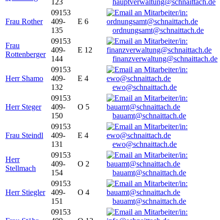
123
hauptverwaltung@schnaittach.de
09153
Frau Rother
409-
E 6
135
ordnungsamt@schnaittach.de
09153
Frau
409-
E 12
Rottenberger
144
finanzverwaltung@schnaittach.de
09153
Herr Shamo
409-
E 4
132
ewo@schnaittach.de
09153
Herr Steger
409-
O 5
150
bauamt@schnaittach.de
09153
Frau Steindl
409-
E 4
131
ewo@schnaittach.de
09153
Herr
409-
O 2
Stellmach
154
bauamt@schnaittach.de
09153
Herr Stiegler
409-
O 4
151
bauamt@schnaittach.de
09153