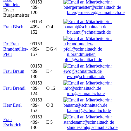
09153
Pitterlein
409-
Erster
120
buergermeister@schnaittach.de
Bürgermeister
09153
Frau Bisch
409-
O 4
152
bauamt@schnaittach.de
Dr. Frau
09153
Brandmüller-
409-
DG 4
Pfeil
157
n.brandmueller-
pfeil@schnaittach.de
09153
Frau Braun
409-
E 4
130
ewo@schnaittach.de
09153
Frau Brendl
409-
O 12
124
info@schnaittach.de
09153
Herr Ertel
409-
O 3
153
bauamt@schnaittach.de
09153
Frau
409-
E 5
Escherich
136
standesamt@schnaittach.de