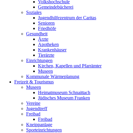
Volkshochschule
Gemeindebücherei
Soziales
Jugendhilfezentrum der Caritas
Senioren
Friedhöfe
Gesundheit
Ärzte
Apotheken
Krankenhäuser
Tierärzte
Einrichtungen
Kirchen, Kapellen und Pfarrämter
Museen
Kommunale Wärmeplanung
Freizeit & Tourismus
Museen
Heimatmuseum Schnaittach
Jüdisches Museum Franken
Vereine
Jugendtreff
Freibad
Freibad
Kneippanlage
Sporteinrichtungen