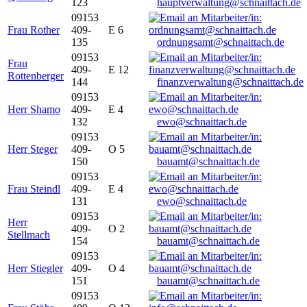
123
hauptverwaltung@schnaittach.de
09153
Frau Rother
409-
E 6
135
ordnungsamt@schnaittach.de
09153
Frau
409-
E 12
Rottenberger
144
finanzverwaltung@schnaittach.de
09153
Herr Shamo
409-
E 4
132
ewo@schnaittach.de
09153
Herr Steger
409-
O 5
150
bauamt@schnaittach.de
09153
Frau Steindl
409-
E 4
131
ewo@schnaittach.de
09153
Herr
409-
O 2
Stellmach
154
bauamt@schnaittach.de
09153
Herr Stiegler
409-
O 4
151
bauamt@schnaittach.de
09153