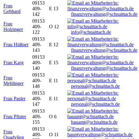
09153
Frau
409-
E 13
Gebhard
142
finanzverwaltung@schnaittach.de
09153
Frau
409-
O 12
Holzinger
122
info@schnaittach.de
09153
Frau Hüßner
409-
E 12
143
finanzverwaltung@schnaittach.de
09153
Frau Karg
409-
E 15
140
finanzverwaltung@schnaittach.de
09153
Frau
409-
E 11
Mehlinger
148
personal@schnaittach.de
09153
Frau Pasler
409-
E 11
147
personal@schnaittach.de
09153
Frau Pfister
409-
O 6
155
bauamt@schnaittach.de
09153
Frau
409-
O 11
Quadvlieg