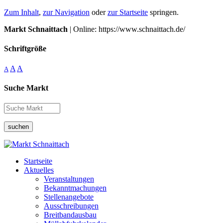
Zum Inhalt
,
zur Navigation
oder
zur Startseite
springen.
Markt Schnaittach
| Online: https://www.schnaittach.de/
Schriftgröße
A
A
A
Suche Markt
suchen
Startseite
Aktuelles
Veranstaltungen
Bekanntmachungen
Stellenangebote
Ausschreibungen
Breitbandausbau