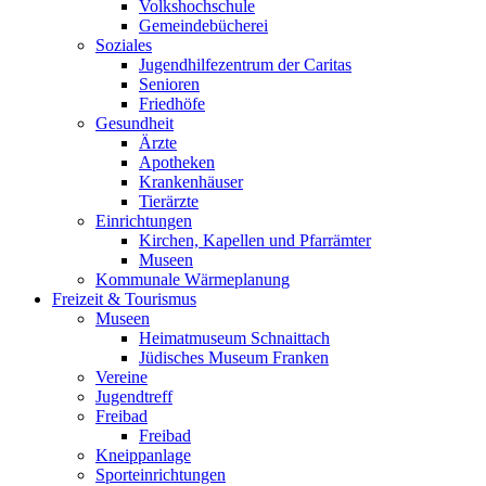
Volkshochschule
Gemeindebücherei
Soziales
Jugendhilfezentrum der Caritas
Senioren
Friedhöfe
Gesundheit
Ärzte
Apotheken
Krankenhäuser
Tierärzte
Einrichtungen
Kirchen, Kapellen und Pfarrämter
Museen
Kommunale Wärmeplanung
Freizeit & Tourismus
Museen
Heimatmuseum Schnaittach
Jüdisches Museum Franken
Vereine
Jugendtreff
Freibad
Freibad
Kneippanlage
Sporteinrichtungen