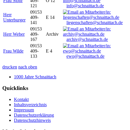
Frau Stöhr
409-
O 12
121
info@schnaittach.de
09153
Herr
409-
E 14
Unterburger
141
liegenschaften@schnaittach.de
09153
Herr Weber
409-
Archiv
167
archiv@schnaittach.de
09153
Frau Wilde
409-
E 4
133
ewo@schnaittach.de
drucken
nach oben
1000 Jahre Schnaittach
Quicklinks
Kontakt
Inhaltsverzeichnis
Impressum
Datenschutzerklärung
Datenschutzhinweis