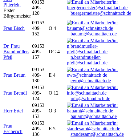
09153
Pitterlein
409-
Erster
120
buergermeister@schnaittach.de
Bürgermeister
09153
Frau Bisch
409-
O 4
152
bauamt@schnaittach.de
Dr. Frau
09153
Brandmüller-
409-
DG 4
Pfeil
157
n.brandmueller-
pfeil@schnaittach.de
09153
Frau Braun
409-
E 4
130
ewo@schnaittach.de
09153
Frau Brendl
409-
O 12
124
info@schnaittach.de
09153
Herr Ertel
409-
O 3
153
bauamt@schnaittach.de
09153
Frau
409-
E 5
Escherich
136
standesamt@schnaittach.de