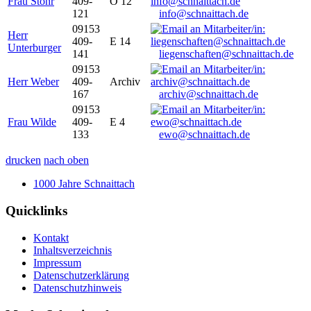
Frau Stöhr
409-
O 12
121
info@schnaittach.de
09153
Herr
409-
E 14
Unterburger
141
liegenschaften@schnaittach.de
09153
Herr Weber
409-
Archiv
167
archiv@schnaittach.de
09153
Frau Wilde
409-
E 4
133
ewo@schnaittach.de
drucken
nach oben
1000 Jahre Schnaittach
Quicklinks
Kontakt
Inhaltsverzeichnis
Impressum
Datenschutzerklärung
Datenschutzhinweis