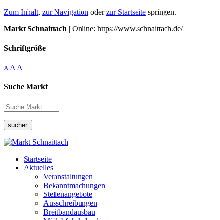
Zum Inhalt
,
zur Navigation
oder
zur Startseite
springen.
Markt Schnaittach
| Online: https://www.schnaittach.de/
Schriftgröße
A
A
A
Suche Markt
suchen
Startseite
Aktuelles
Veranstaltungen
Bekanntmachungen
Stellenangebote
Ausschreibungen
Breitbandausbau