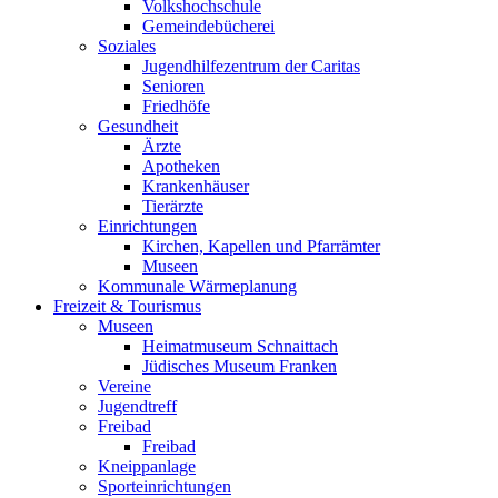
Volkshochschule
Gemeindebücherei
Soziales
Jugendhilfezentrum der Caritas
Senioren
Friedhöfe
Gesundheit
Ärzte
Apotheken
Krankenhäuser
Tierärzte
Einrichtungen
Kirchen, Kapellen und Pfarrämter
Museen
Kommunale Wärmeplanung
Freizeit & Tourismus
Museen
Heimatmuseum Schnaittach
Jüdisches Museum Franken
Vereine
Jugendtreff
Freibad
Freibad
Kneippanlage
Sporteinrichtungen