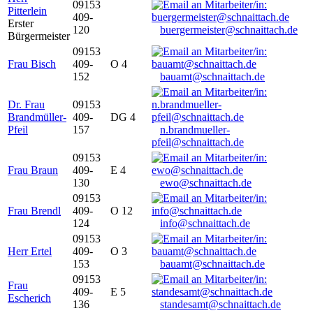
09153
Pitterlein
409-
Erster
120
buergermeister@schnaittach.de
Bürgermeister
09153
Frau Bisch
409-
O 4
152
bauamt@schnaittach.de
Dr. Frau
09153
Brandmüller-
409-
DG 4
Pfeil
157
n.brandmueller-
pfeil@schnaittach.de
09153
Frau Braun
409-
E 4
130
ewo@schnaittach.de
09153
Frau Brendl
409-
O 12
124
info@schnaittach.de
09153
Herr Ertel
409-
O 3
153
bauamt@schnaittach.de
09153
Frau
409-
E 5
Escherich
136
standesamt@schnaittach.de