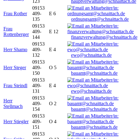
123
hauptverwaltung@schnaittach.de
09153
Frau Rother
409-
E 6
135
ordnungsamt@schnaittach.de
09153
Frau
409-
E 12
Rottenberger
144
finanzverwaltung@schnaittach.de
09153
Herr Shamo
409-
E 4
132
ewo@schnaittach.de
09153
Herr Steger
409-
O 5
150
bauamt@schnaittach.de
09153
Frau Steindl
409-
E 4
131
ewo@schnaittach.de
09153
Herr
409-
O 2
Stellmach
154
bauamt@schnaittach.de
09153
Herr Stiegler
409-
O 4
151
bauamt@schnaittach.de
09153