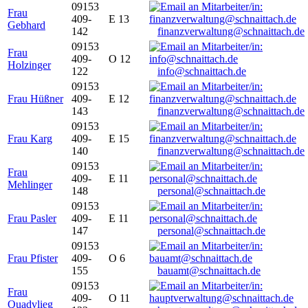
09153
Frau
409-
E 13
Gebhard
142
finanzverwaltung@schnaittach.de
09153
Frau
409-
O 12
Holzinger
122
info@schnaittach.de
09153
Frau Hüßner
409-
E 12
143
finanzverwaltung@schnaittach.de
09153
Frau Karg
409-
E 15
140
finanzverwaltung@schnaittach.de
09153
Frau
409-
E 11
Mehlinger
148
personal@schnaittach.de
09153
Frau Pasler
409-
E 11
147
personal@schnaittach.de
09153
Frau Pfister
409-
O 6
155
bauamt@schnaittach.de
09153
Frau
409-
O 11
Quadvlieg