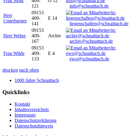
Frau Stöhr
409-
O 12
121
info@schnaittach.de
09153
Herr
409-
E 14
Unterburger
141
liegenschaften@schnaittach.de
09153
Herr Weber
409-
Archiv
167
archiv@schnaittach.de
09153
Frau Wilde
409-
E 4
133
ewo@schnaittach.de
drucken
nach oben
1000 Jahre Schnaittach
Quicklinks
Kontakt
Inhaltsverzeichnis
Impressum
Datenschutzerklärung
Datenschutzhinweis