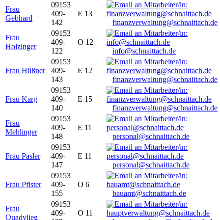
09153
Frau
409-
E 13
Gebhard
142
finanzverwaltung@schnaittach.de
09153
Frau
409-
O 12
Holzinger
122
info@schnaittach.de
09153
Frau Hüßner
409-
E 12
143
finanzverwaltung@schnaittach.de
09153
Frau Karg
409-
E 15
140
finanzverwaltung@schnaittach.de
09153
Frau
409-
E 11
Mehlinger
148
personal@schnaittach.de
09153
Frau Pasler
409-
E 11
147
personal@schnaittach.de
09153
Frau Pfister
409-
O 6
155
bauamt@schnaittach.de
09153
Frau
409-
O 11
Quadvlieg