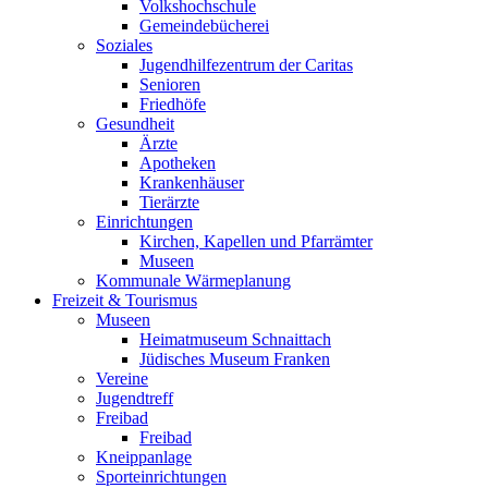
Volkshochschule
Gemeindebücherei
Soziales
Jugendhilfezentrum der Caritas
Senioren
Friedhöfe
Gesundheit
Ärzte
Apotheken
Krankenhäuser
Tierärzte
Einrichtungen
Kirchen, Kapellen und Pfarrämter
Museen
Kommunale Wärmeplanung
Freizeit & Tourismus
Museen
Heimatmuseum Schnaittach
Jüdisches Museum Franken
Vereine
Jugendtreff
Freibad
Freibad
Kneippanlage
Sporteinrichtungen