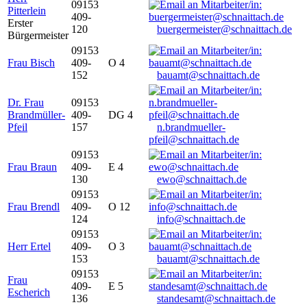
09153
Pitterlein
409-
Erster
120
buergermeister@schnaittach.de
Bürgermeister
09153
Frau Bisch
409-
O 4
152
bauamt@schnaittach.de
Dr. Frau
09153
Brandmüller-
409-
DG 4
Pfeil
157
n.brandmueller-
pfeil@schnaittach.de
09153
Frau Braun
409-
E 4
130
ewo@schnaittach.de
09153
Frau Brendl
409-
O 12
124
info@schnaittach.de
09153
Herr Ertel
409-
O 3
153
bauamt@schnaittach.de
09153
Frau
409-
E 5
Escherich
136
standesamt@schnaittach.de