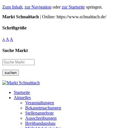
Zum Inhalt
,
zur Navigation
oder
zur Startseite
springen.
Markt Schnaittach
| Online: https://www.schnaittach.de/
Schriftgröße
A
A
A
Suche Markt
suchen
Startseite
Aktuelles
Veranstaltungen
Bekanntmachungen
Stellenangebote
Ausschreibungen
Breitbandausbau