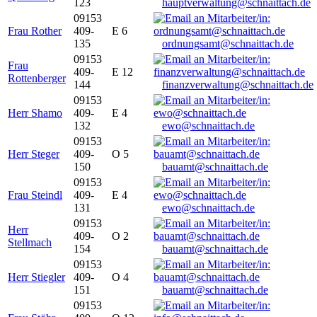
123
hauptverwaltung@schnaittach.de
09153
Frau Rother
409-
E 6
135
ordnungsamt@schnaittach.de
09153
Frau
409-
E 12
Rottenberger
144
finanzverwaltung@schnaittach.de
09153
Herr Shamo
409-
E 4
132
ewo@schnaittach.de
09153
Herr Steger
409-
O 5
150
bauamt@schnaittach.de
09153
Frau Steindl
409-
E 4
131
ewo@schnaittach.de
09153
Herr
409-
O 2
Stellmach
154
bauamt@schnaittach.de
09153
Herr Stiegler
409-
O 4
151
bauamt@schnaittach.de
09153