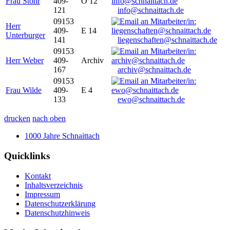
Frau Stöhr
409-
O 12
121
info@schnaittach.de
09153
Herr
409-
E 14
Unterburger
141
liegenschaften@schnaittach.de
09153
Herr Weber
409-
Archiv
167
archiv@schnaittach.de
09153
Frau Wilde
409-
E 4
133
ewo@schnaittach.de
drucken
nach oben
1000 Jahre Schnaittach
Quicklinks
Kontakt
Inhaltsverzeichnis
Impressum
Datenschutzerklärung
Datenschutzhinweis