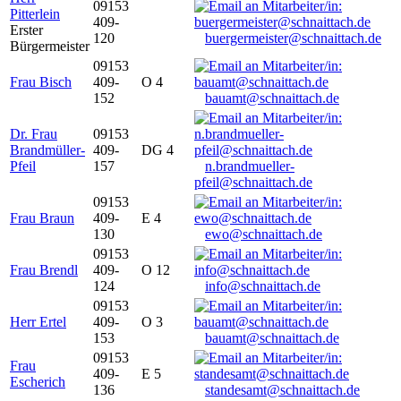
09153
Pitterlein
409-
Erster
120
buergermeister@schnaittach.de
Bürgermeister
09153
Frau Bisch
409-
O 4
152
bauamt@schnaittach.de
Dr. Frau
09153
Brandmüller-
409-
DG 4
Pfeil
157
n.brandmueller-
pfeil@schnaittach.de
09153
Frau Braun
409-
E 4
130
ewo@schnaittach.de
09153
Frau Brendl
409-
O 12
124
info@schnaittach.de
09153
Herr Ertel
409-
O 3
153
bauamt@schnaittach.de
09153
Frau
409-
E 5
Escherich
136
standesamt@schnaittach.de