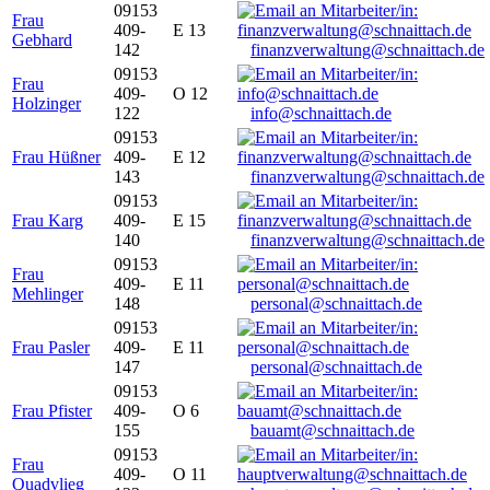
09153
Frau
409-
E 13
Gebhard
142
finanzverwaltung@schnaittach.de
09153
Frau
409-
O 12
Holzinger
122
info@schnaittach.de
09153
Frau Hüßner
409-
E 12
143
finanzverwaltung@schnaittach.de
09153
Frau Karg
409-
E 15
140
finanzverwaltung@schnaittach.de
09153
Frau
409-
E 11
Mehlinger
148
personal@schnaittach.de
09153
Frau Pasler
409-
E 11
147
personal@schnaittach.de
09153
Frau Pfister
409-
O 6
155
bauamt@schnaittach.de
09153
Frau
409-
O 11
Quadvlieg