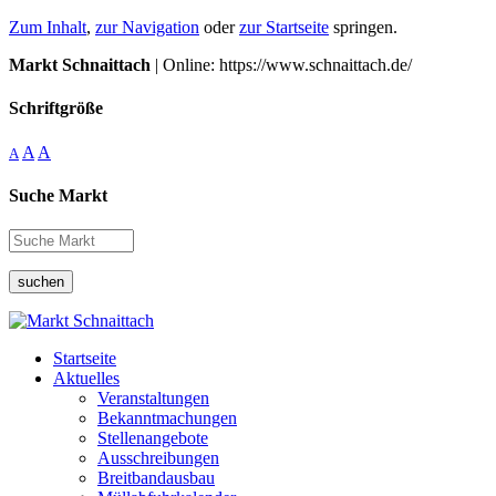
Zum Inhalt
,
zur Navigation
oder
zur Startseite
springen.
Markt Schnaittach
| Online: https://www.schnaittach.de/
Schriftgröße
A
A
A
Suche Markt
suchen
Startseite
Aktuelles
Veranstaltungen
Bekanntmachungen
Stellenangebote
Ausschreibungen
Breitbandausbau