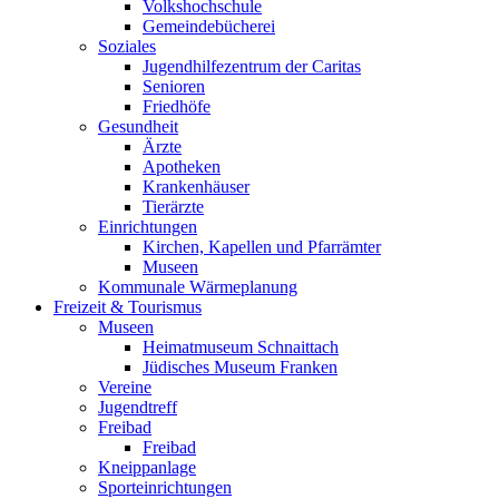
Volkshochschule
Gemeindebücherei
Soziales
Jugendhilfezentrum der Caritas
Senioren
Friedhöfe
Gesundheit
Ärzte
Apotheken
Krankenhäuser
Tierärzte
Einrichtungen
Kirchen, Kapellen und Pfarrämter
Museen
Kommunale Wärmeplanung
Freizeit & Tourismus
Museen
Heimatmuseum Schnaittach
Jüdisches Museum Franken
Vereine
Jugendtreff
Freibad
Freibad
Kneippanlage
Sporteinrichtungen