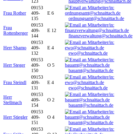
123
hauptverwaltung@schnaittach.de
09153
Frau Rother
409-
E 6
135
ordnungsamt@schnaittach.de
09153
Frau
409-
E 12
Rottenberger
144
finanzverwaltung@schnaittach.de
09153
Herr Shamo
409-
E 4
132
ewo@schnaittach.de
09153
Herr Steger
409-
O 5
150
bauamt@schnaittach.de
09153
Frau Steindl
409-
E 4
131
ewo@schnaittach.de
09153
Herr
409-
O 2
Stellmach
154
bauamt@schnaittach.de
09153
Herr Stiegler
409-
O 4
151
bauamt@schnaittach.de
09153