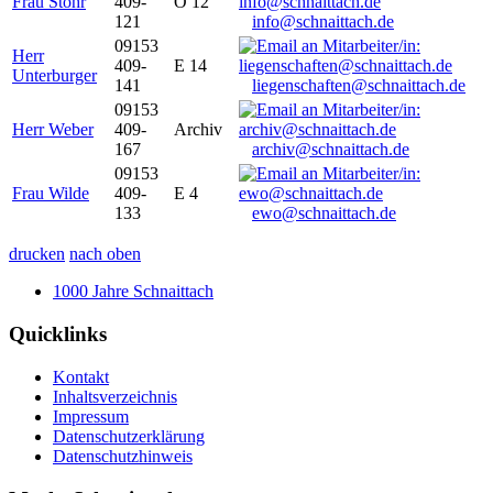
Frau Stöhr
409-
O 12
121
info@schnaittach.de
09153
Herr
409-
E 14
Unterburger
141
liegenschaften@schnaittach.de
09153
Herr Weber
409-
Archiv
167
archiv@schnaittach.de
09153
Frau Wilde
409-
E 4
133
ewo@schnaittach.de
drucken
nach oben
1000 Jahre Schnaittach
Quicklinks
Kontakt
Inhaltsverzeichnis
Impressum
Datenschutzerklärung
Datenschutzhinweis