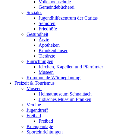
Volkshochschule
Gemeindebücherei
Soziales
Jugendhilfezentrum der Caritas
Senioren
Friedhöfe
Gesundheit
Ärzte
Apotheken
Krankenhäuser
Tierärzte
Einrichtungen
Kirchen, Kapellen und Pfarrämter
Museen
Kommunale Wärmeplanung
Freizeit & Tourismus
Museen
Heimatmuseum Schnaittach
Jüdisches Museum Franken
Vereine
Jugendtreff
Freibad
Freibad
Kneippanlage
Sporteinrichtungen