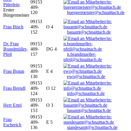
09153
Pitterlein
409-
Erster
120
buergermeister@schnaittach.de
Bürgermeister
09153
Frau Bisch
409-
O 4
152
bauamt@schnaittach.de
Dr. Frau
09153
Brandmüller-
409-
DG 4
Pfeil
157
n.brandmueller-
pfeil@schnaittach.de
09153
Frau Braun
409-
E 4
130
ewo@schnaittach.de
09153
Frau Brendl
409-
O 12
124
info@schnaittach.de
09153
Herr Ertel
409-
O 3
153
bauamt@schnaittach.de
09153
Frau
409-
E 5
Escherich
136
standesamt@schnaittach.de