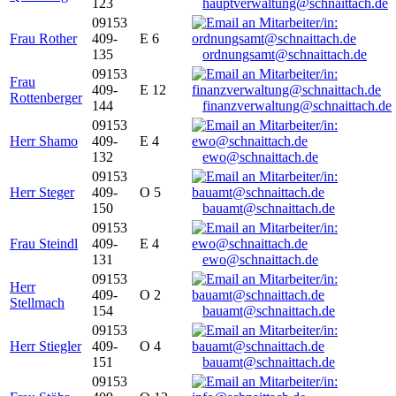
123
hauptverwaltung@schnaittach.de
09153
Frau Rother
409-
E 6
135
ordnungsamt@schnaittach.de
09153
Frau
409-
E 12
Rottenberger
144
finanzverwaltung@schnaittach.de
09153
Herr Shamo
409-
E 4
132
ewo@schnaittach.de
09153
Herr Steger
409-
O 5
150
bauamt@schnaittach.de
09153
Frau Steindl
409-
E 4
131
ewo@schnaittach.de
09153
Herr
409-
O 2
Stellmach
154
bauamt@schnaittach.de
09153
Herr Stiegler
409-
O 4
151
bauamt@schnaittach.de
09153