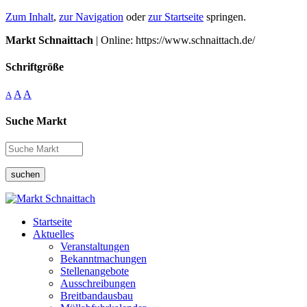
Zum Inhalt
,
zur Navigation
oder
zur Startseite
springen.
Markt Schnaittach
| Online: https://www.schnaittach.de/
Schriftgröße
A
A
A
Suche Markt
suchen
Startseite
Aktuelles
Veranstaltungen
Bekanntmachungen
Stellenangebote
Ausschreibungen
Breitbandausbau