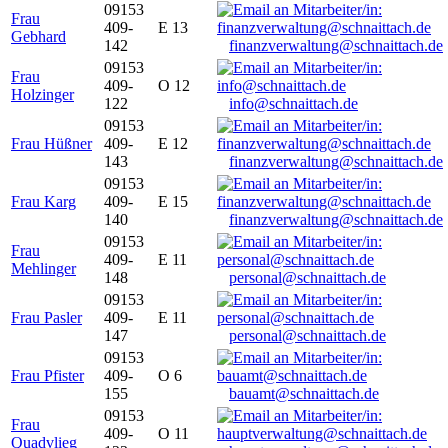
09153
Frau
409-
E 13
Gebhard
142
finanzverwaltung@schnaittach.de
09153
Frau
409-
O 12
Holzinger
122
info@schnaittach.de
09153
Frau Hüßner
409-
E 12
143
finanzverwaltung@schnaittach.de
09153
Frau Karg
409-
E 15
140
finanzverwaltung@schnaittach.de
09153
Frau
409-
E 11
Mehlinger
148
personal@schnaittach.de
09153
Frau Pasler
409-
E 11
147
personal@schnaittach.de
09153
Frau Pfister
409-
O 6
155
bauamt@schnaittach.de
09153
Frau
409-
O 11
Quadvlieg