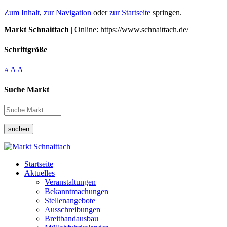
Zum Inhalt
,
zur Navigation
oder
zur Startseite
springen.
Markt Schnaittach
| Online: https://www.schnaittach.de/
Schriftgröße
A
A
A
Suche Markt
suchen
Startseite
Aktuelles
Veranstaltungen
Bekanntmachungen
Stellenangebote
Ausschreibungen
Breitbandausbau