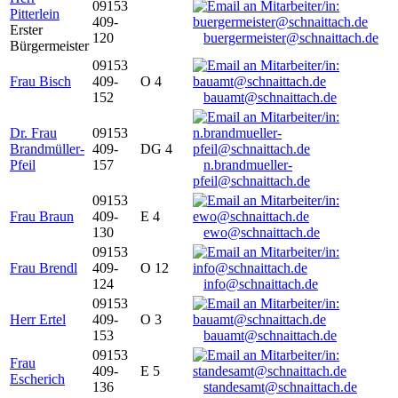
09153
Pitterlein
409-
Erster
120
buergermeister@schnaittach.de
Bürgermeister
09153
Frau Bisch
409-
O 4
152
bauamt@schnaittach.de
Dr. Frau
09153
Brandmüller-
409-
DG 4
Pfeil
157
n.brandmueller-
pfeil@schnaittach.de
09153
Frau Braun
409-
E 4
130
ewo@schnaittach.de
09153
Frau Brendl
409-
O 12
124
info@schnaittach.de
09153
Herr Ertel
409-
O 3
153
bauamt@schnaittach.de
09153
Frau
409-
E 5
Escherich
136
standesamt@schnaittach.de