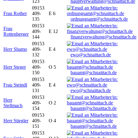
123
hauptverwaltung@schnaittach.de
09153
Frau Rother
409-
E 6
135
ordnungsamt@schnaittach.de
09153
Frau
409-
E 12
Rottenberger
144
finanzverwaltung@schnaittach.de
09153
Herr Shamo
409-
E 4
132
ewo@schnaittach.de
09153
Herr Steger
409-
O 5
150
bauamt@schnaittach.de
09153
Frau Steindl
409-
E 4
131
ewo@schnaittach.de
09153
Herr
409-
O 2
Stellmach
154
bauamt@schnaittach.de
09153
Herr Stiegler
409-
O 4
151
bauamt@schnaittach.de
09153