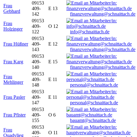
09153
Frau
409-
E 13
Gebhard
142
finanzverwaltung@schnaittach.de
09153
Frau
409-
O 12
Holzinger
122
info@schnaittach.de
09153
Frau Hüßner
409-
E 12
143
finanzverwaltung@schnaittach.de
09153
Frau Karg
409-
E 15
140
finanzverwaltung@schnaittach.de
09153
Frau
409-
E 11
Mehlinger
148
personal@schnaittach.de
09153
Frau Pasler
409-
E 11
147
personal@schnaittach.de
09153
Frau Pfister
409-
O 6
155
bauamt@schnaittach.de
09153
Frau
409-
O 11
Quadvlieg