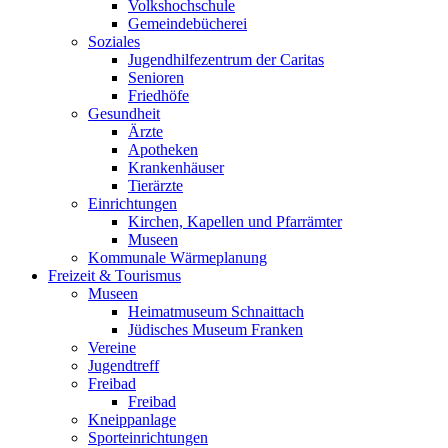
Volkshochschule
Gemeindebücherei
Soziales
Jugendhilfezentrum der Caritas
Senioren
Friedhöfe
Gesundheit
Ärzte
Apotheken
Krankenhäuser
Tierärzte
Einrichtungen
Kirchen, Kapellen und Pfarrämter
Museen
Kommunale Wärmeplanung
Freizeit & Tourismus
Museen
Heimatmuseum Schnaittach
Jüdisches Museum Franken
Vereine
Jugendtreff
Freibad
Freibad
Kneippanlage
Sporteinrichtungen