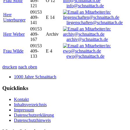
Frau Stöhr
409-
O 12
121
info@schnaittach.de
09153
Herr
409-
E 14
Unterburger
141
liegenschaften@schnaittach.de
09153
Herr Weber
409-
Archiv
167
archiv@schnaittach.de
09153
Frau Wilde
409-
E 4
133
ewo@schnaittach.de
drucken
nach oben
1000 Jahre Schnaittach
Quicklinks
Kontakt
Inhaltsverzeichnis
Impressum
Datenschutzerklärung
Datenschutzhinweis