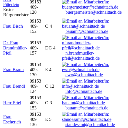
09153
Pitterlein
409-
Erster
120
buergermeister@schnaittach.de
Bürgermeister
09153
Frau Bisch
409-
O 4
152
bauamt@schnaittach.de
Dr. Frau
09153
Brandmüller-
409-
DG 4
Pfeil
157
n.brandmueller-
pfeil@schnaittach.de
09153
Frau Braun
409-
E 4
130
ewo@schnaittach.de
09153
Frau Brendl
409-
O 12
124
info@schnaittach.de
09153
Herr Ertel
409-
O 3
153
bauamt@schnaittach.de
09153
Frau
409-
E 5
Escherich
136
standesamt@schnaittach.de