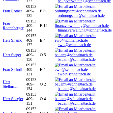
123
hauptverwaltung@schnaittach.de
09153
Frau Rother
409-
E 6
135
ordnungsamt@schnaittach.de
09153
Frau
409-
E 12
Rottenberger
144
finanzverwaltung@schnaittach.de
09153
Herr Shamo
409-
E 4
132
ewo@schnaittach.de
09153
Herr Steger
409-
O 5
150
bauamt@schnaittach.de
09153
Frau Steindl
409-
E 4
131
ewo@schnaittach.de
09153
Herr
409-
O 2
Stellmach
154
bauamt@schnaittach.de
09153
Herr Stiegler
409-
O 4
151
bauamt@schnaittach.de
09153