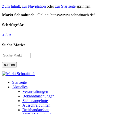
Zum Inhalt
,
zur Navigation
oder
zur Startseite
springen.
Markt Schnaittach
| Online: https://www.schnaittach.de/
Schriftgröße
A
A
A
Suche Markt
suchen
Startseite
Aktuelles
Veranstaltungen
Bekanntmachungen
Stellenangebote
Ausschreibungen
Breitbandausbau