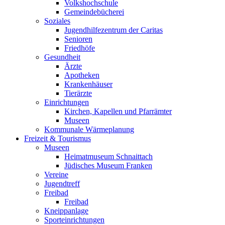
Volkshochschule
Gemeindebücherei
Soziales
Jugendhilfezentrum der Caritas
Senioren
Friedhöfe
Gesundheit
Ärzte
Apotheken
Krankenhäuser
Tierärzte
Einrichtungen
Kirchen, Kapellen und Pfarrämter
Museen
Kommunale Wärmeplanung
Freizeit & Tourismus
Museen
Heimatmuseum Schnaittach
Jüdisches Museum Franken
Vereine
Jugendtreff
Freibad
Freibad
Kneippanlage
Sporteinrichtungen