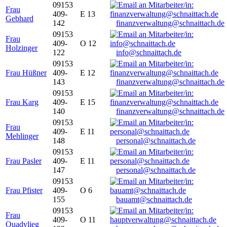
09153
Frau
409-
E 13
Gebhard
142
finanzverwaltung@schnaittach.de
09153
Frau
409-
O 12
Holzinger
122
info@schnaittach.de
09153
Frau Hüßner
409-
E 12
143
finanzverwaltung@schnaittach.de
09153
Frau Karg
409-
E 15
140
finanzverwaltung@schnaittach.de
09153
Frau
409-
E 11
Mehlinger
148
personal@schnaittach.de
09153
Frau Pasler
409-
E 11
147
personal@schnaittach.de
09153
Frau Pfister
409-
O 6
155
bauamt@schnaittach.de
09153
Frau
409-
O 11
Quadvlieg