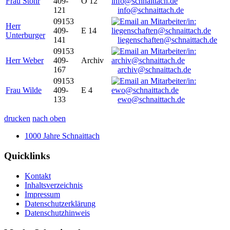
Frau Stöhr
409-
O 12
121
info@schnaittach.de
09153
Herr
409-
E 14
Unterburger
141
liegenschaften@schnaittach.de
09153
Herr Weber
409-
Archiv
167
archiv@schnaittach.de
09153
Frau Wilde
409-
E 4
133
ewo@schnaittach.de
drucken
nach oben
1000 Jahre Schnaittach
Quicklinks
Kontakt
Inhaltsverzeichnis
Impressum
Datenschutzerklärung
Datenschutzhinweis