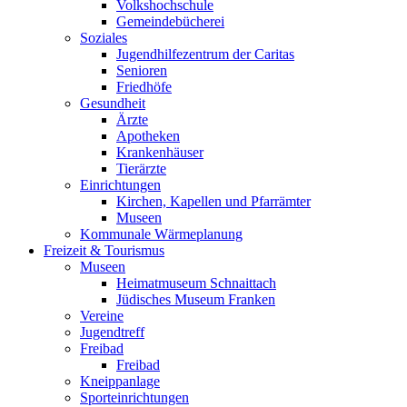
Volkshochschule
Gemeindebücherei
Soziales
Jugendhilfezentrum der Caritas
Senioren
Friedhöfe
Gesundheit
Ärzte
Apotheken
Krankenhäuser
Tierärzte
Einrichtungen
Kirchen, Kapellen und Pfarrämter
Museen
Kommunale Wärmeplanung
Freizeit & Tourismus
Museen
Heimatmuseum Schnaittach
Jüdisches Museum Franken
Vereine
Jugendtreff
Freibad
Freibad
Kneippanlage
Sporteinrichtungen