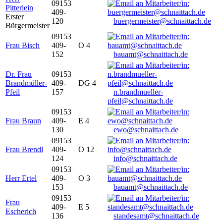
09153
Pitterlein
409-
Erster
120
buergermeister@schnaittach.de
Bürgermeister
09153
Frau Bisch
409-
O 4
152
bauamt@schnaittach.de
Dr. Frau
09153
Brandmüller-
409-
DG 4
Pfeil
157
n.brandmueller-
pfeil@schnaittach.de
09153
Frau Braun
409-
E 4
130
ewo@schnaittach.de
09153
Frau Brendl
409-
O 12
124
info@schnaittach.de
09153
Herr Ertel
409-
O 3
153
bauamt@schnaittach.de
09153
Frau
409-
E 5
Escherich
136
standesamt@schnaittach.de