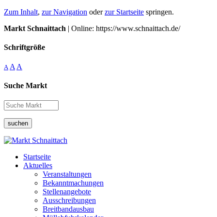
Zum Inhalt
,
zur Navigation
oder
zur Startseite
springen.
Markt Schnaittach
| Online: https://www.schnaittach.de/
Schriftgröße
A
A
A
Suche Markt
suchen
Startseite
Aktuelles
Veranstaltungen
Bekanntmachungen
Stellenangebote
Ausschreibungen
Breitbandausbau