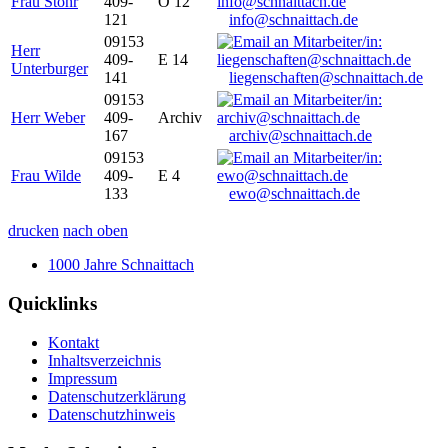
Frau Stöhr
409-
O 12
121
info@schnaittach.de
09153
Herr
409-
E 14
Unterburger
141
liegenschaften@schnaittach.de
09153
Herr Weber
409-
Archiv
167
archiv@schnaittach.de
09153
Frau Wilde
409-
E 4
133
ewo@schnaittach.de
drucken
nach oben
1000 Jahre Schnaittach
Quicklinks
Kontakt
Inhaltsverzeichnis
Impressum
Datenschutzerklärung
Datenschutzhinweis