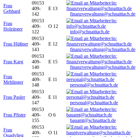
09153
Frau
409-
E 13
Gebhard
142
finanzverwaltung@schnaittach.de
09153
Frau
409-
O 12
Holzinger
122
info@schnaittach.de
09153
Frau Hüßner
409-
E 12
143
finanzverwaltung@schnaittach.de
09153
Frau Karg
409-
E 15
140
finanzverwaltung@schnaittach.de
09153
Frau
409-
E 11
Mehlinger
148
personal@schnaittach.de
09153
Frau Pasler
409-
E 11
147
personal@schnaittach.de
09153
Frau Pfister
409-
O 6
155
bauamt@schnaittach.de
09153
Frau
409-
O 11
Quadvlieg