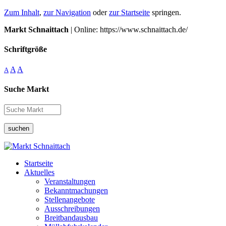
Zum Inhalt
,
zur Navigation
oder
zur Startseite
springen.
Markt Schnaittach
| Online: https://www.schnaittach.de/
Schriftgröße
A
A
A
Suche Markt
suchen
Startseite
Aktuelles
Veranstaltungen
Bekanntmachungen
Stellenangebote
Ausschreibungen
Breitbandausbau