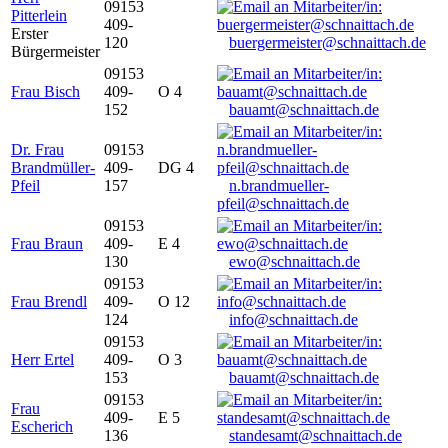
09153
Pitterlein
409-
Erster
120
buergermeister@schnaittach.de
Bürgermeister
09153
Frau Bisch
409-
O 4
152
bauamt@schnaittach.de
Dr. Frau
09153
Brandmüller-
409-
DG 4
Pfeil
157
n.brandmueller-
pfeil@schnaittach.de
09153
Frau Braun
409-
E 4
130
ewo@schnaittach.de
09153
Frau Brendl
409-
O 12
124
info@schnaittach.de
09153
Herr Ertel
409-
O 3
153
bauamt@schnaittach.de
09153
Frau
409-
E 5
Escherich
136
standesamt@schnaittach.de