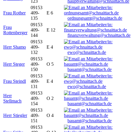
123
hauptverwaltung@schnaittach.de
09153
Frau Rother
409-
E 6
135
ordnungsamt@schnaittach.de
09153
Frau
409-
E 12
Rottenberger
144
finanzverwaltung@schnaittach.de
09153
Herr Shamo
409-
E 4
132
ewo@schnaittach.de
09153
Herr Steger
409-
O 5
150
bauamt@schnaittach.de
09153
Frau Steindl
409-
E 4
131
ewo@schnaittach.de
09153
Herr
409-
O 2
Stellmach
154
bauamt@schnaittach.de
09153
Herr Stiegler
409-
O 4
151
bauamt@schnaittach.de
09153