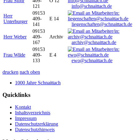
Frau Stöhr
409-
O 12
121
info@schnaittach.de
09153
Herr
409-
E 14
Unterburger
141
liegenschaften@schnaittach.de
09153
Herr Weber
409-
Archiv
167
archiv@schnaittach.de
09153
Frau Wilde
409-
E 4
133
ewo@schnaittach.de
drucken
nach oben
1000 Jahre Schnaittach
Quicklinks
Kontakt
Inhaltsverzeichnis
Impressum
Datenschutzerklärung
Datenschutzhinweis