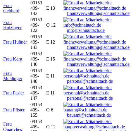
09153
Frau
409-
E 13
Gebhard
142
finanzverwaltung@schnaittach.de
09153
Frau
409-
O 12
Holzinger
122
info@schnaittach.de
09153
Frau Hüßner
409-
E 12
143
finanzverwaltung@schnaittach.de
09153
Frau Karg
409-
E 15
140
finanzverwaltung@schnaittach.de
09153
Frau
409-
E 11
Mehlinger
148
personal@schnaittach.de
09153
Frau Pasler
409-
E 11
147
personal@schnaittach.de
09153
Frau Pfister
409-
O 6
155
bauamt@schnaittach.de
09153
Frau
409-
O 11
Quadvlieg