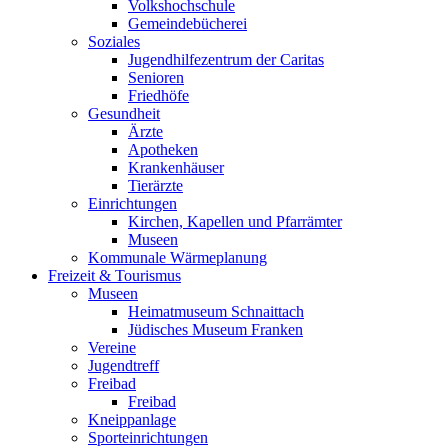
Volkshochschule
Gemeindebücherei
Soziales
Jugendhilfezentrum der Caritas
Senioren
Friedhöfe
Gesundheit
Ärzte
Apotheken
Krankenhäuser
Tierärzte
Einrichtungen
Kirchen, Kapellen und Pfarrämter
Museen
Kommunale Wärmeplanung
Freizeit & Tourismus
Museen
Heimatmuseum Schnaittach
Jüdisches Museum Franken
Vereine
Jugendtreff
Freibad
Freibad
Kneippanlage
Sporteinrichtungen