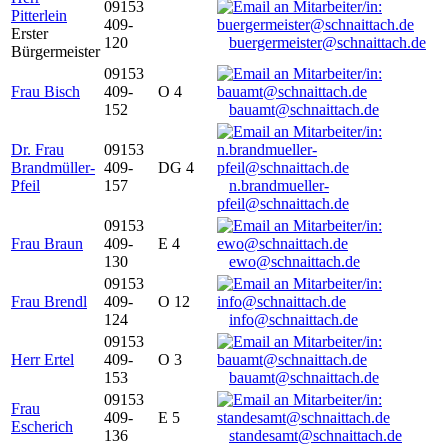
09153
Pitterlein
409-
Erster
120
buergermeister@schnaittach.de
Bürgermeister
09153
Frau Bisch
409-
O 4
152
bauamt@schnaittach.de
Dr. Frau
09153
Brandmüller-
409-
DG 4
Pfeil
157
n.brandmueller-
pfeil@schnaittach.de
09153
Frau Braun
409-
E 4
130
ewo@schnaittach.de
09153
Frau Brendl
409-
O 12
124
info@schnaittach.de
09153
Herr Ertel
409-
O 3
153
bauamt@schnaittach.de
09153
Frau
409-
E 5
Escherich
136
standesamt@schnaittach.de