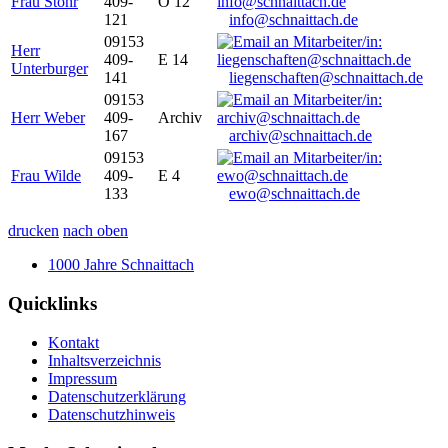
Frau Stöhr
409-
O 12
121
info@schnaittach.de
09153
Herr
409-
E 14
Unterburger
141
liegenschaften@schnaittach.de
09153
Herr Weber
409-
Archiv
167
archiv@schnaittach.de
09153
Frau Wilde
409-
E 4
133
ewo@schnaittach.de
drucken
nach oben
1000 Jahre Schnaittach
Quicklinks
Kontakt
Inhaltsverzeichnis
Impressum
Datenschutzerklärung
Datenschutzhinweis