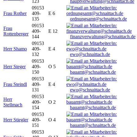
123
hauptverwaltung@schnaittach.de
09153
Frau Rother
409-
E 6
135
ordnungsamt@schnaittach.de
09153
Frau
409-
E 12
Rottenberger
144
finanzverwaltung@schnaittach.de
09153
Herr Shamo
409-
E 4
132
ewo@schnaittach.de
09153
Herr Steger
409-
O 5
150
bauamt@schnaittach.de
09153
Frau Steindl
409-
E 4
131
ewo@schnaittach.de
09153
Herr
409-
O 2
Stellmach
154
bauamt@schnaittach.de
09153
Herr Stiegler
409-
O 4
151
bauamt@schnaittach.de
09153