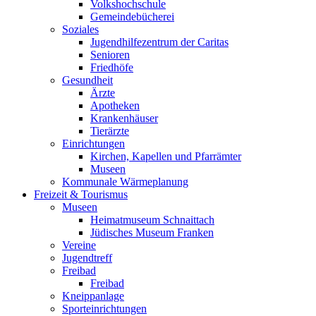
Volkshochschule
Gemeindebücherei
Soziales
Jugendhilfezentrum der Caritas
Senioren
Friedhöfe
Gesundheit
Ärzte
Apotheken
Krankenhäuser
Tierärzte
Einrichtungen
Kirchen, Kapellen und Pfarrämter
Museen
Kommunale Wärmeplanung
Freizeit & Tourismus
Museen
Heimatmuseum Schnaittach
Jüdisches Museum Franken
Vereine
Jugendtreff
Freibad
Freibad
Kneippanlage
Sporteinrichtungen