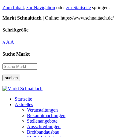
Zum Inhalt
,
zur Navigation
oder
zur Startseite
springen.
Markt Schnaittach
| Online: https://www.schnaittach.de/
Schriftgröße
A
A
A
Suche Markt
suchen
Startseite
Aktuelles
Veranstaltungen
Bekanntmachungen
Stellenangebote
Ausschreibungen
Breitbandausbau