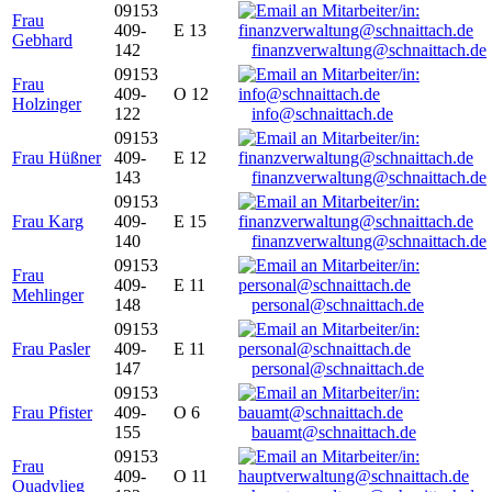
09153
Frau
409-
E 13
Gebhard
142
finanzverwaltung@schnaittach.de
09153
Frau
409-
O 12
Holzinger
122
info@schnaittach.de
09153
Frau Hüßner
409-
E 12
143
finanzverwaltung@schnaittach.de
09153
Frau Karg
409-
E 15
140
finanzverwaltung@schnaittach.de
09153
Frau
409-
E 11
Mehlinger
148
personal@schnaittach.de
09153
Frau Pasler
409-
E 11
147
personal@schnaittach.de
09153
Frau Pfister
409-
O 6
155
bauamt@schnaittach.de
09153
Frau
409-
O 11
Quadvlieg