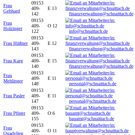
09153
Frau
409-
E 13
Gebhard
142
finanzverwaltung@schnaittach.de
09153
Frau
409-
O 12
Holzinger
122
info@schnaittach.de
09153
Frau Hüßner
409-
E 12
143
finanzverwaltung@schnaittach.de
09153
Frau Karg
409-
E 15
140
finanzverwaltung@schnaittach.de
09153
Frau
409-
E 11
Mehlinger
148
personal@schnaittach.de
09153
Frau Pasler
409-
E 11
147
personal@schnaittach.de
09153
Frau Pfister
409-
O 6
155
bauamt@schnaittach.de
09153
Frau
409-
O 11
Quadvlieg