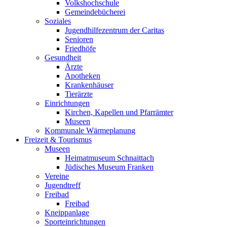
Volkshochschule
Gemeindebücherei
Soziales
Jugendhilfezentrum der Caritas
Senioren
Friedhöfe
Gesundheit
Ärzte
Apotheken
Krankenhäuser
Tierärzte
Einrichtungen
Kirchen, Kapellen und Pfarrämter
Museen
Kommunale Wärmeplanung
Freizeit & Tourismus
Museen
Heimatmuseum Schnaittach
Jüdisches Museum Franken
Vereine
Jugendtreff
Freibad
Freibad
Kneippanlage
Sporteinrichtungen