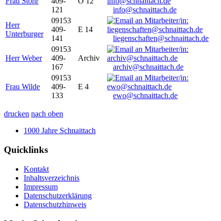
Frau Stöhr
409-
O 12
121
info@schnaittach.de
09153
Herr
409-
E 14
Unterburger
141
liegenschaften@schnaittach.de
09153
Herr Weber
409-
Archiv
167
archiv@schnaittach.de
09153
Frau Wilde
409-
E 4
133
ewo@schnaittach.de
drucken
nach oben
1000 Jahre Schnaittach
Quicklinks
Kontakt
Inhaltsverzeichnis
Impressum
Datenschutzerklärung
Datenschutzhinweis