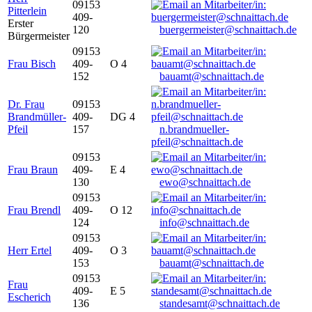
09153
Pitterlein
409-
Erster
120
buergermeister@schnaittach.de
Bürgermeister
09153
Frau Bisch
409-
O 4
152
bauamt@schnaittach.de
Dr. Frau
09153
Brandmüller-
409-
DG 4
Pfeil
157
n.brandmueller-
pfeil@schnaittach.de
09153
Frau Braun
409-
E 4
130
ewo@schnaittach.de
09153
Frau Brendl
409-
O 12
124
info@schnaittach.de
09153
Herr Ertel
409-
O 3
153
bauamt@schnaittach.de
09153
Frau
409-
E 5
Escherich
136
standesamt@schnaittach.de