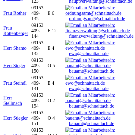
123
hauptverwaltung@schnaittach.de
09153
Frau Rother
409-
E 6
135
ordnungsamt@schnaittach.de
09153
Frau
409-
E 12
Rottenberger
144
finanzverwaltung@schnaittach.de
09153
Herr Shamo
409-
E 4
132
ewo@schnaittach.de
09153
Herr Steger
409-
O 5
150
bauamt@schnaittach.de
09153
Frau Steindl
409-
E 4
131
ewo@schnaittach.de
09153
Herr
409-
O 2
Stellmach
154
bauamt@schnaittach.de
09153
Herr Stiegler
409-
O 4
151
bauamt@schnaittach.de
09153