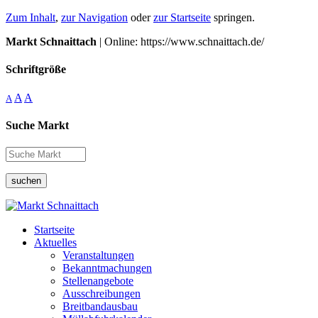
Zum Inhalt
,
zur Navigation
oder
zur Startseite
springen.
Markt Schnaittach
| Online: https://www.schnaittach.de/
Schriftgröße
A
A
A
Suche Markt
suchen
Startseite
Aktuelles
Veranstaltungen
Bekanntmachungen
Stellenangebote
Ausschreibungen
Breitbandausbau