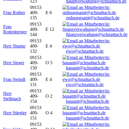
123
hauptverwaltung@schnaittach.de
09153
Frau Rother
409-
E 6
135
ordnungsamt@schnaittach.de
09153
Frau
409-
E 12
Rottenberger
144
finanzverwaltung@schnaittach.de
09153
Herr Shamo
409-
E 4
132
ewo@schnaittach.de
09153
Herr Steger
409-
O 5
150
bauamt@schnaittach.de
09153
Frau Steindl
409-
E 4
131
ewo@schnaittach.de
09153
Herr
409-
O 2
Stellmach
154
bauamt@schnaittach.de
09153
Herr Stiegler
409-
O 4
151
bauamt@schnaittach.de
09153