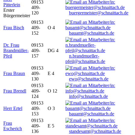
09153
Pitterlein
409-
Erster
120
buergermeister@schnaittach.de
Bürgermeister
09153
Frau Bisch
409-
O 4
152
bauamt@schnaittach.de
Dr. Frau
09153
Brandmüller-
409-
DG 4
Pfeil
157
n.brandmueller-
pfeil@schnaittach.de
09153
Frau Braun
409-
E 4
130
ewo@schnaittach.de
09153
Frau Brendl
409-
O 12
124
info@schnaittach.de
09153
Herr Ertel
409-
O 3
153
bauamt@schnaittach.de
09153
Frau
409-
E 5
Escherich
136
standesamt@schnaittach.de