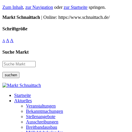
Zum Inhalt
,
zur Navigation
oder
zur Startseite
springen.
Markt Schnaittach
| Online: https://www.schnaittach.de/
Schriftgröße
A
A
A
Suche Markt
suchen
Startseite
Aktuelles
Veranstaltungen
Bekanntmachungen
Stellenangebote
Ausschreibungen
Breitbandausbau