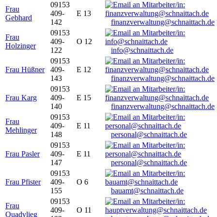
09153
Frau
409-
E 13
Gebhard
142
finanzverwaltung@schnaittach.de
09153
Frau
409-
O 12
Holzinger
122
info@schnaittach.de
09153
Frau Hüßner
409-
E 12
143
finanzverwaltung@schnaittach.de
09153
Frau Karg
409-
E 15
140
finanzverwaltung@schnaittach.de
09153
Frau
409-
E 11
Mehlinger
148
personal@schnaittach.de
09153
Frau Pasler
409-
E 11
147
personal@schnaittach.de
09153
Frau Pfister
409-
O 6
155
bauamt@schnaittach.de
09153
Frau
409-
O 11
Quadvlieg