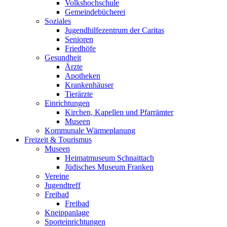
Volkshochschule
Gemeindebücherei
Soziales
Jugendhilfezentrum der Caritas
Senioren
Friedhöfe
Gesundheit
Ärzte
Apotheken
Krankenhäuser
Tierärzte
Einrichtungen
Kirchen, Kapellen und Pfarrämter
Museen
Kommunale Wärmeplanung
Freizeit & Tourismus
Museen
Heimatmuseum Schnaittach
Jüdisches Museum Franken
Vereine
Jugendtreff
Freibad
Freibad
Kneippanlage
Sporteinrichtungen