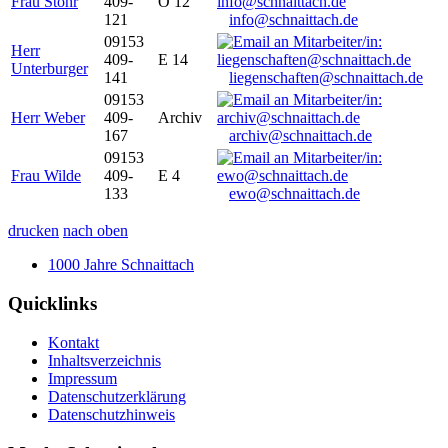
Frau Stöhr
409-
O 12
121
info@schnaittach.de
09153
Herr
409-
E 14
Unterburger
141
liegenschaften@schnaittach.de
09153
Herr Weber
409-
Archiv
167
archiv@schnaittach.de
09153
Frau Wilde
409-
E 4
133
ewo@schnaittach.de
drucken
nach oben
1000 Jahre Schnaittach
Quicklinks
Kontakt
Inhaltsverzeichnis
Impressum
Datenschutzerklärung
Datenschutzhinweis