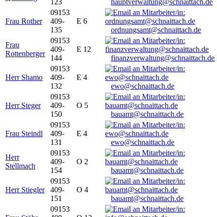
123
hauptverwaltung@schnaittach.de
09153
Frau Rother
409-
E 6
135
ordnungsamt@schnaittach.de
09153
Frau
409-
E 12
Rottenberger
144
finanzverwaltung@schnaittach.de
09153
Herr Shamo
409-
E 4
132
ewo@schnaittach.de
09153
Herr Steger
409-
O 5
150
bauamt@schnaittach.de
09153
Frau Steindl
409-
E 4
131
ewo@schnaittach.de
09153
Herr
409-
O 2
Stellmach
154
bauamt@schnaittach.de
09153
Herr Stiegler
409-
O 4
151
bauamt@schnaittach.de
09153