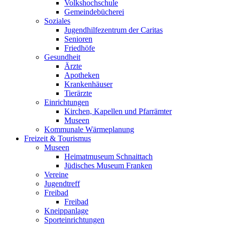
Volkshochschule
Gemeindebücherei
Soziales
Jugendhilfezentrum der Caritas
Senioren
Friedhöfe
Gesundheit
Ärzte
Apotheken
Krankenhäuser
Tierärzte
Einrichtungen
Kirchen, Kapellen und Pfarrämter
Museen
Kommunale Wärmeplanung
Freizeit & Tourismus
Museen
Heimatmuseum Schnaittach
Jüdisches Museum Franken
Vereine
Jugendtreff
Freibad
Freibad
Kneippanlage
Sporteinrichtungen