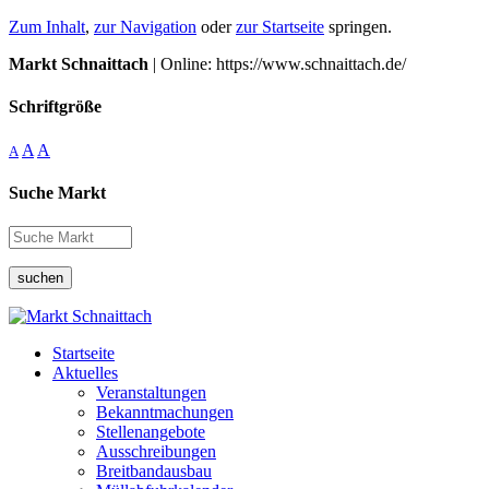
Zum Inhalt
,
zur Navigation
oder
zur Startseite
springen.
Markt Schnaittach
| Online: https://www.schnaittach.de/
Schriftgröße
A
A
A
Suche Markt
suchen
Startseite
Aktuelles
Veranstaltungen
Bekanntmachungen
Stellenangebote
Ausschreibungen
Breitbandausbau