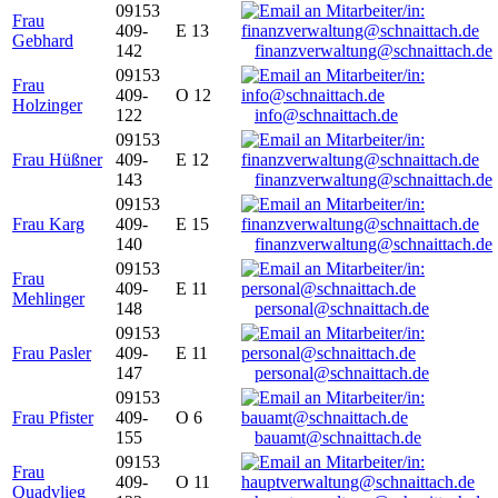
09153
Frau
409-
E 13
Gebhard
142
finanzverwaltung@schnaittach.de
09153
Frau
409-
O 12
Holzinger
122
info@schnaittach.de
09153
Frau Hüßner
409-
E 12
143
finanzverwaltung@schnaittach.de
09153
Frau Karg
409-
E 15
140
finanzverwaltung@schnaittach.de
09153
Frau
409-
E 11
Mehlinger
148
personal@schnaittach.de
09153
Frau Pasler
409-
E 11
147
personal@schnaittach.de
09153
Frau Pfister
409-
O 6
155
bauamt@schnaittach.de
09153
Frau
409-
O 11
Quadvlieg