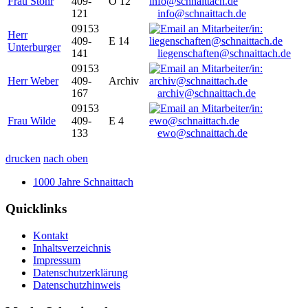
Frau Stöhr
409-
O 12
121
info@schnaittach.de
09153
Herr
409-
E 14
Unterburger
141
liegenschaften@schnaittach.de
09153
Herr Weber
409-
Archiv
167
archiv@schnaittach.de
09153
Frau Wilde
409-
E 4
133
ewo@schnaittach.de
drucken
nach oben
1000 Jahre Schnaittach
Quicklinks
Kontakt
Inhaltsverzeichnis
Impressum
Datenschutzerklärung
Datenschutzhinweis