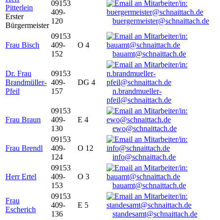
09153
Pitterlein
409-
Erster
120
buergermeister@schnaittach.de
Bürgermeister
09153
Frau Bisch
409-
O 4
152
bauamt@schnaittach.de
Dr. Frau
09153
Brandmüller-
409-
DG 4
Pfeil
157
n.brandmueller-
pfeil@schnaittach.de
09153
Frau Braun
409-
E 4
130
ewo@schnaittach.de
09153
Frau Brendl
409-
O 12
124
info@schnaittach.de
09153
Herr Ertel
409-
O 3
153
bauamt@schnaittach.de
09153
Frau
409-
E 5
Escherich
136
standesamt@schnaittach.de