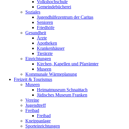
Volkshochschule
Gemeindebücherei
Soziales
Jugendhilfezentrum der Caritas
Senioren
Friedhöfe
Gesundheit
Ärzte
Apotheken
Krankenhäuser
Tierärzte
Einrichtungen
Kirchen, Kapellen und Pfarrämter
Museen
Kommunale Wärmeplanung
Freizeit & Tourismus
Museen
Heimatmuseum Schnaittach
Jüdisches Museum Franken
Vereine
Jugendtreff
Freibad
Freibad
Kneippanlage
Sporteinrichtungen