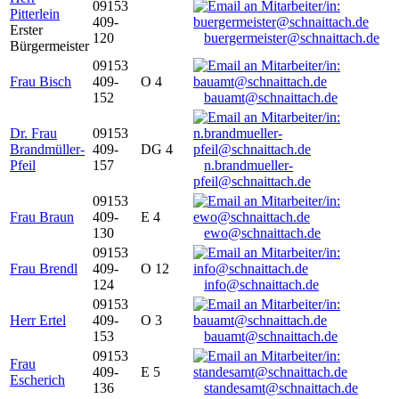
09153
Pitterlein
409-
Erster
120
buergermeister@schnaittach.de
Bürgermeister
09153
Frau Bisch
409-
O 4
152
bauamt@schnaittach.de
Dr. Frau
09153
Brandmüller-
409-
DG 4
Pfeil
157
n.brandmueller-
pfeil@schnaittach.de
09153
Frau Braun
409-
E 4
130
ewo@schnaittach.de
09153
Frau Brendl
409-
O 12
124
info@schnaittach.de
09153
Herr Ertel
409-
O 3
153
bauamt@schnaittach.de
09153
Frau
409-
E 5
Escherich
136
standesamt@schnaittach.de