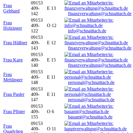
09153
Frau
409-
E 13
Gebhard
142
finanzverwaltung@schnaittach.de
09153
Frau
409-
O 12
Holzinger
122
info@schnaittach.de
09153
Frau Hüßner
409-
E 12
143
finanzverwaltung@schnaittach.de
09153
Frau Karg
409-
E 15
140
finanzverwaltung@schnaittach.de
09153
Frau
409-
E 11
Mehlinger
148
personal@schnaittach.de
09153
Frau Pasler
409-
E 11
147
personal@schnaittach.de
09153
Frau Pfister
409-
O 6
155
bauamt@schnaittach.de
09153
Frau
409-
O 11
Quadvlieg