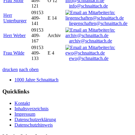
Frau Stöhr
409-
O 12
121
info@schnaittach.de
09153
Herr
409-
E 14
Unterburger
141
liegenschaften@schnaittach.de
09153
Herr Weber
409-
Archiv
167
archiv@schnaittach.de
09153
Frau Wilde
409-
E 4
133
ewo@schnaittach.de
drucken
nach oben
1000 Jahre Schnaittach
Quicklinks
Kontakt
Inhaltsverzeichnis
Impressum
Datenschutzerklärung
Datenschutzhinweis