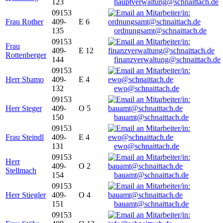
123
hauptverwaltung@schnaittach.de
09153
Frau Rother
409-
E 6
135
ordnungsamt@schnaittach.de
09153
Frau
409-
E 12
Rottenberger
144
finanzverwaltung@schnaittach.de
09153
Herr Shamo
409-
E 4
132
ewo@schnaittach.de
09153
Herr Steger
409-
O 5
150
bauamt@schnaittach.de
09153
Frau Steindl
409-
E 4
131
ewo@schnaittach.de
09153
Herr
409-
O 2
Stellmach
154
bauamt@schnaittach.de
09153
Herr Stiegler
409-
O 4
151
bauamt@schnaittach.de
09153