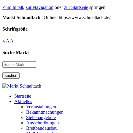
Zum Inhalt
,
zur Navigation
oder
zur Startseite
springen.
Markt Schnaittach
| Online: https://www.schnaittach.de/
Schriftgröße
A
A
A
Suche Markt
suchen
Startseite
Aktuelles
Veranstaltungen
Bekanntmachungen
Stellenangebote
Ausschreibungen
Breitbandausbau