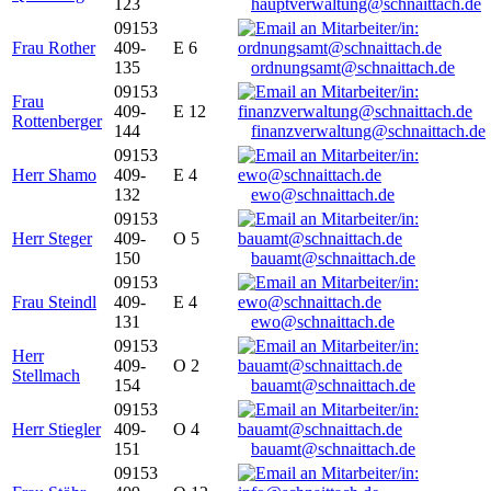
123
hauptverwaltung@schnaittach.de
09153
Frau Rother
409-
E 6
135
ordnungsamt@schnaittach.de
09153
Frau
409-
E 12
Rottenberger
144
finanzverwaltung@schnaittach.de
09153
Herr Shamo
409-
E 4
132
ewo@schnaittach.de
09153
Herr Steger
409-
O 5
150
bauamt@schnaittach.de
09153
Frau Steindl
409-
E 4
131
ewo@schnaittach.de
09153
Herr
409-
O 2
Stellmach
154
bauamt@schnaittach.de
09153
Herr Stiegler
409-
O 4
151
bauamt@schnaittach.de
09153