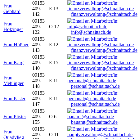
09153
Frau
409-
E 13
Gebhard
142
finanzverwaltung@schnaittach.de
09153
Frau
409-
O 12
Holzinger
122
info@schnaittach.de
09153
Frau Hüßner
409-
E 12
143
finanzverwaltung@schnaittach.de
09153
Frau Karg
409-
E 15
140
finanzverwaltung@schnaittach.de
09153
Frau
409-
E 11
Mehlinger
148
personal@schnaittach.de
09153
Frau Pasler
409-
E 11
147
personal@schnaittach.de
09153
Frau Pfister
409-
O 6
155
bauamt@schnaittach.de
09153
Frau
409-
O 11
Quadvlieg