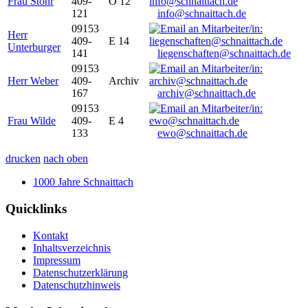
Frau Stöhr
409-
O 12
121
info@schnaittach.de
09153
Herr
409-
E 14
Unterburger
141
liegenschaften@schnaittach.de
09153
Herr Weber
409-
Archiv
167
archiv@schnaittach.de
09153
Frau Wilde
409-
E 4
133
ewo@schnaittach.de
drucken
nach oben
1000 Jahre Schnaittach
Quicklinks
Kontakt
Inhaltsverzeichnis
Impressum
Datenschutzerklärung
Datenschutzhinweis