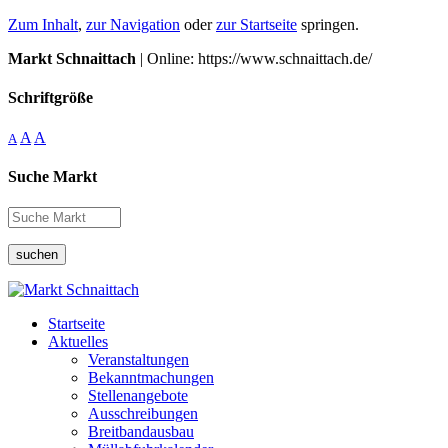
Zum Inhalt
,
zur Navigation
oder
zur Startseite
springen.
Markt Schnaittach
| Online: https://www.schnaittach.de/
Schriftgröße
A
A
A
Suche Markt
suchen
Startseite
Aktuelles
Veranstaltungen
Bekanntmachungen
Stellenangebote
Ausschreibungen
Breitbandausbau