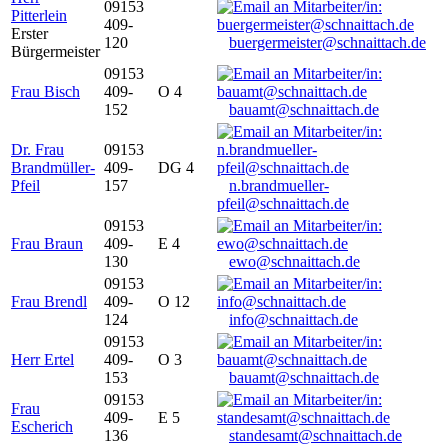
09153
Pitterlein
409-
Erster
120
buergermeister@schnaittach.de
Bürgermeister
09153
Frau Bisch
409-
O 4
152
bauamt@schnaittach.de
Dr. Frau
09153
Brandmüller-
409-
DG 4
Pfeil
157
n.brandmueller-
pfeil@schnaittach.de
09153
Frau Braun
409-
E 4
130
ewo@schnaittach.de
09153
Frau Brendl
409-
O 12
124
info@schnaittach.de
09153
Herr Ertel
409-
O 3
153
bauamt@schnaittach.de
09153
Frau
409-
E 5
Escherich
136
standesamt@schnaittach.de