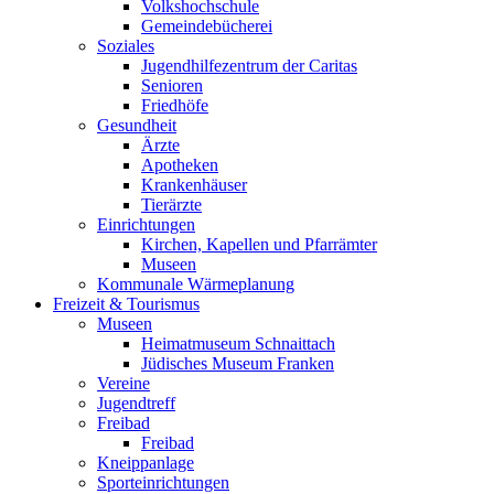
Volkshochschule
Gemeindebücherei
Soziales
Jugendhilfezentrum der Caritas
Senioren
Friedhöfe
Gesundheit
Ärzte
Apotheken
Krankenhäuser
Tierärzte
Einrichtungen
Kirchen, Kapellen und Pfarrämter
Museen
Kommunale Wärmeplanung
Freizeit & Tourismus
Museen
Heimatmuseum Schnaittach
Jüdisches Museum Franken
Vereine
Jugendtreff
Freibad
Freibad
Kneippanlage
Sporteinrichtungen