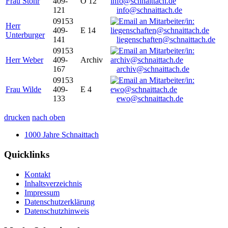
Frau Stöhr
409-
O 12
121
info@schnaittach.de
09153
Herr
409-
E 14
Unterburger
141
liegenschaften@schnaittach.de
09153
Herr Weber
409-
Archiv
167
archiv@schnaittach.de
09153
Frau Wilde
409-
E 4
133
ewo@schnaittach.de
drucken
nach oben
1000 Jahre Schnaittach
Quicklinks
Kontakt
Inhaltsverzeichnis
Impressum
Datenschutzerklärung
Datenschutzhinweis