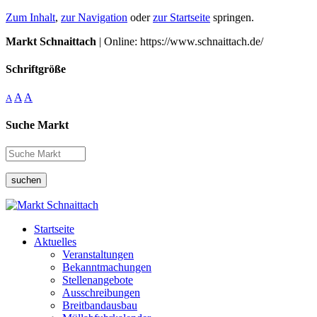
Zum Inhalt
,
zur Navigation
oder
zur Startseite
springen.
Markt Schnaittach
| Online: https://www.schnaittach.de/
Schriftgröße
A
A
A
Suche Markt
suchen
Startseite
Aktuelles
Veranstaltungen
Bekanntmachungen
Stellenangebote
Ausschreibungen
Breitbandausbau