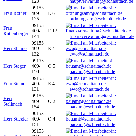
123
hauptverwaltung@schnaittach.de
09153
Frau Rother
409-
E 6
135
ordnungsamt@schnaittach.de
09153
Frau
409-
E 12
Rottenberger
144
finanzverwaltung@schnaittach.de
09153
Herr Shamo
409-
E 4
132
ewo@schnaittach.de
09153
Herr Steger
409-
O 5
150
bauamt@schnaittach.de
09153
Frau Steindl
409-
E 4
131
ewo@schnaittach.de
09153
Herr
409-
O 2
Stellmach
154
bauamt@schnaittach.de
09153
Herr Stiegler
409-
O 4
151
bauamt@schnaittach.de
09153