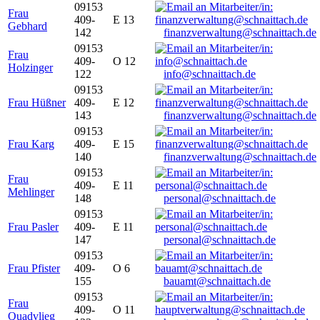
09153
Frau
409-
E 13
Gebhard
142
finanzverwaltung@schnaittach.de
09153
Frau
409-
O 12
Holzinger
122
info@schnaittach.de
09153
Frau Hüßner
409-
E 12
143
finanzverwaltung@schnaittach.de
09153
Frau Karg
409-
E 15
140
finanzverwaltung@schnaittach.de
09153
Frau
409-
E 11
Mehlinger
148
personal@schnaittach.de
09153
Frau Pasler
409-
E 11
147
personal@schnaittach.de
09153
Frau Pfister
409-
O 6
155
bauamt@schnaittach.de
09153
Frau
409-
O 11
Quadvlieg