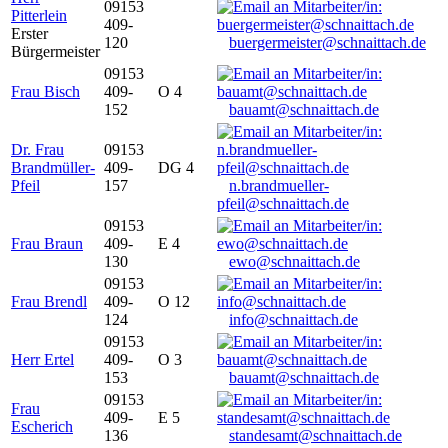
09153
Pitterlein
409-
Erster
120
buergermeister@schnaittach.de
Bürgermeister
09153
Frau Bisch
409-
O 4
152
bauamt@schnaittach.de
Dr. Frau
09153
Brandmüller-
409-
DG 4
Pfeil
157
n.brandmueller-
pfeil@schnaittach.de
09153
Frau Braun
409-
E 4
130
ewo@schnaittach.de
09153
Frau Brendl
409-
O 12
124
info@schnaittach.de
09153
Herr Ertel
409-
O 3
153
bauamt@schnaittach.de
09153
Frau
409-
E 5
Escherich
136
standesamt@schnaittach.de