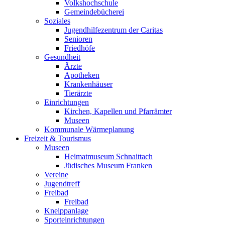
Volkshochschule
Gemeindebücherei
Soziales
Jugendhilfezentrum der Caritas
Senioren
Friedhöfe
Gesundheit
Ärzte
Apotheken
Krankenhäuser
Tierärzte
Einrichtungen
Kirchen, Kapellen und Pfarrämter
Museen
Kommunale Wärmeplanung
Freizeit & Tourismus
Museen
Heimatmuseum Schnaittach
Jüdisches Museum Franken
Vereine
Jugendtreff
Freibad
Freibad
Kneippanlage
Sporteinrichtungen