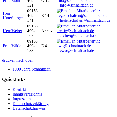
Frau Stöhr
409-
O 12
121
info@schnaittach.de
09153
Herr
409-
E 14
Unterburger
141
liegenschaften@schnaittach.de
09153
Herr Weber
409-
Archiv
167
archiv@schnaittach.de
09153
Frau Wilde
409-
E 4
133
ewo@schnaittach.de
drucken
nach oben
1000 Jahre Schnaittach
Quicklinks
Kontakt
Inhaltsverzeichnis
Impressum
Datenschutzerklärung
Datenschutzhinweis