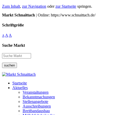
Zum Inhalt
,
zur Navigation
oder
zur Startseite
springen.
Markt Schnaittach
| Online: https://www.schnaittach.de/
Schriftgröße
A
A
A
Suche Markt
suchen
Startseite
Aktuelles
Veranstaltungen
Bekanntmachungen
Stellenangebote
Ausschreibungen
Breitbandausbau