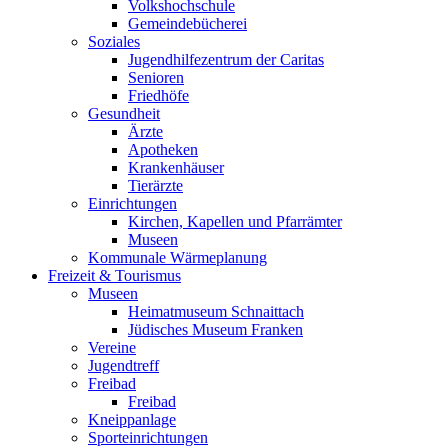
Volkshochschule
Gemeindebücherei
Soziales
Jugendhilfezentrum der Caritas
Senioren
Friedhöfe
Gesundheit
Ärzte
Apotheken
Krankenhäuser
Tierärzte
Einrichtungen
Kirchen, Kapellen und Pfarrämter
Museen
Kommunale Wärmeplanung
Freizeit & Tourismus
Museen
Heimatmuseum Schnaittach
Jüdisches Museum Franken
Vereine
Jugendtreff
Freibad
Freibad
Kneippanlage
Sporteinrichtungen