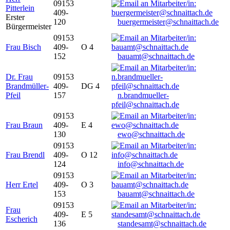
09153
Pitterlein
409-
Erster
120
buergermeister@schnaittach.de
Bürgermeister
09153
Frau Bisch
409-
O 4
152
bauamt@schnaittach.de
Dr. Frau
09153
Brandmüller-
409-
DG 4
Pfeil
157
n.brandmueller-
pfeil@schnaittach.de
09153
Frau Braun
409-
E 4
130
ewo@schnaittach.de
09153
Frau Brendl
409-
O 12
124
info@schnaittach.de
09153
Herr Ertel
409-
O 3
153
bauamt@schnaittach.de
09153
Frau
409-
E 5
Escherich
136
standesamt@schnaittach.de