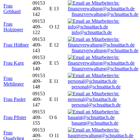
09153
Frau
409-
E 13
Gebhard
142
finanzverwaltung@schnaittach.de
09153
Frau
409-
O 12
Holzinger
122
info@schnaittach.de
09153
Frau Hüßner
409-
E 12
143
finanzverwaltung@schnaittach.de
09153
Frau Karg
409-
E 15
140
finanzverwaltung@schnaittach.de
09153
Frau
409-
E 11
Mehlinger
148
personal@schnaittach.de
09153
Frau Pasler
409-
E 11
147
personal@schnaittach.de
09153
Frau Pfister
409-
O 6
155
bauamt@schnaittach.de
09153
Frau
409-
O 11
Quadvlieg