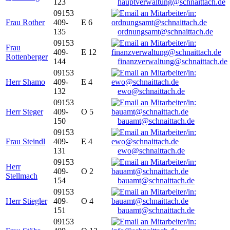
123
hauptverwaltung@schnaittach.de
09153
Frau Rother
409-
E 6
135
ordnungsamt@schnaittach.de
09153
Frau
409-
E 12
Rottenberger
144
finanzverwaltung@schnaittach.de
09153
Herr Shamo
409-
E 4
132
ewo@schnaittach.de
09153
Herr Steger
409-
O 5
150
bauamt@schnaittach.de
09153
Frau Steindl
409-
E 4
131
ewo@schnaittach.de
09153
Herr
409-
O 2
Stellmach
154
bauamt@schnaittach.de
09153
Herr Stiegler
409-
O 4
151
bauamt@schnaittach.de
09153