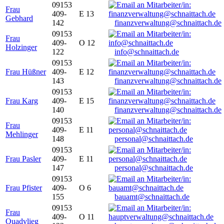
09153
Frau
409-
E 13
Gebhard
142
finanzverwaltung@schnaittach.de
09153
Frau
409-
O 12
Holzinger
122
info@schnaittach.de
09153
Frau Hüßner
409-
E 12
143
finanzverwaltung@schnaittach.de
09153
Frau Karg
409-
E 15
140
finanzverwaltung@schnaittach.de
09153
Frau
409-
E 11
Mehlinger
148
personal@schnaittach.de
09153
Frau Pasler
409-
E 11
147
personal@schnaittach.de
09153
Frau Pfister
409-
O 6
155
bauamt@schnaittach.de
09153
Frau
409-
O 11
Quadvlieg