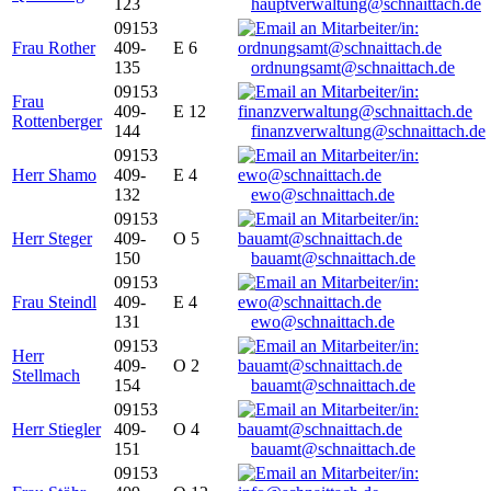
123
hauptverwaltung@schnaittach.de
09153
Frau Rother
409-
E 6
135
ordnungsamt@schnaittach.de
09153
Frau
409-
E 12
Rottenberger
144
finanzverwaltung@schnaittach.de
09153
Herr Shamo
409-
E 4
132
ewo@schnaittach.de
09153
Herr Steger
409-
O 5
150
bauamt@schnaittach.de
09153
Frau Steindl
409-
E 4
131
ewo@schnaittach.de
09153
Herr
409-
O 2
Stellmach
154
bauamt@schnaittach.de
09153
Herr Stiegler
409-
O 4
151
bauamt@schnaittach.de
09153