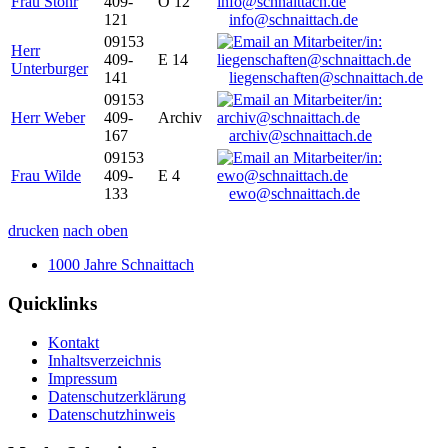
Frau Stöhr
409-
O 12
121
info@schnaittach.de
09153
Herr
409-
E 14
Unterburger
141
liegenschaften@schnaittach.de
09153
Herr Weber
409-
Archiv
167
archiv@schnaittach.de
09153
Frau Wilde
409-
E 4
133
ewo@schnaittach.de
drucken
nach oben
1000 Jahre Schnaittach
Quicklinks
Kontakt
Inhaltsverzeichnis
Impressum
Datenschutzerklärung
Datenschutzhinweis