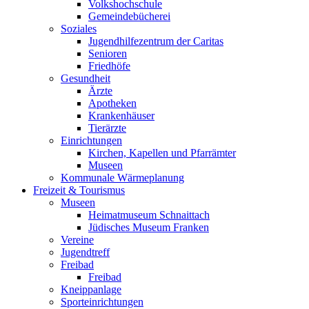
Volkshochschule
Gemeindebücherei
Soziales
Jugendhilfezentrum der Caritas
Senioren
Friedhöfe
Gesundheit
Ärzte
Apotheken
Krankenhäuser
Tierärzte
Einrichtungen
Kirchen, Kapellen und Pfarrämter
Museen
Kommunale Wärmeplanung
Freizeit & Tourismus
Museen
Heimatmuseum Schnaittach
Jüdisches Museum Franken
Vereine
Jugendtreff
Freibad
Freibad
Kneippanlage
Sporteinrichtungen