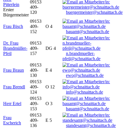
09153
Pitterlein
409-
Erster
120
buergermeister@schnaittach.de
Bürgermeister
09153
Frau Bisch
409-
O 4
152
bauamt@schnaittach.de
Dr. Frau
09153
Brandmüller-
409-
DG 4
Pfeil
157
n.brandmueller-
pfeil@schnaittach.de
09153
Frau Braun
409-
E 4
130
ewo@schnaittach.de
09153
Frau Brendl
409-
O 12
124
info@schnaittach.de
09153
Herr Ertel
409-
O 3
153
bauamt@schnaittach.de
09153
Frau
409-
E 5
Escherich
136
standesamt@schnaittach.de