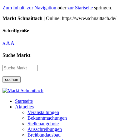
Zum Inhalt
,
zur Navigation
oder
zur Startseite
springen.
Markt Schnaittach
| Online: https://www.schnaittach.de/
Schriftgröße
A
A
A
Suche Markt
suchen
Startseite
Aktuelles
Veranstaltungen
Bekanntmachungen
Stellenangebote
Ausschreibungen
Breitbandausbau