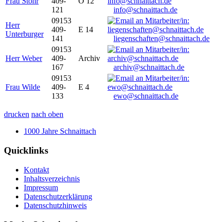
Frau Stöhr
409-
O 12
121
info@schnaittach.de
09153
Herr
409-
E 14
Unterburger
141
liegenschaften@schnaittach.de
09153
Herr Weber
409-
Archiv
167
archiv@schnaittach.de
09153
Frau Wilde
409-
E 4
133
ewo@schnaittach.de
drucken
nach oben
1000 Jahre Schnaittach
Quicklinks
Kontakt
Inhaltsverzeichnis
Impressum
Datenschutzerklärung
Datenschutzhinweis