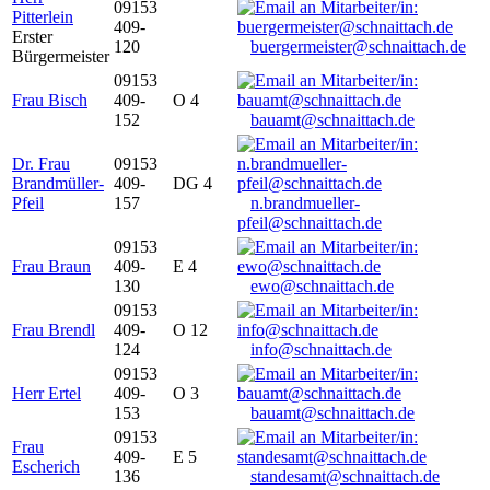
09153
Pitterlein
409-
Erster
120
buergermeister@schnaittach.de
Bürgermeister
09153
Frau Bisch
409-
O 4
152
bauamt@schnaittach.de
Dr. Frau
09153
Brandmüller-
409-
DG 4
Pfeil
157
n.brandmueller-
pfeil@schnaittach.de
09153
Frau Braun
409-
E 4
130
ewo@schnaittach.de
09153
Frau Brendl
409-
O 12
124
info@schnaittach.de
09153
Herr Ertel
409-
O 3
153
bauamt@schnaittach.de
09153
Frau
409-
E 5
Escherich
136
standesamt@schnaittach.de