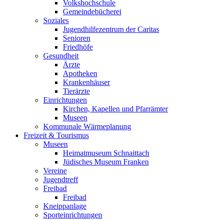
Volkshochschule
Gemeindebücherei
Soziales
Jugendhilfezentrum der Caritas
Senioren
Friedhöfe
Gesundheit
Ärzte
Apotheken
Krankenhäuser
Tierärzte
Einrichtungen
Kirchen, Kapellen und Pfarrämter
Museen
Kommunale Wärmeplanung
Freizeit & Tourismus
Museen
Heimatmuseum Schnaittach
Jüdisches Museum Franken
Vereine
Jugendtreff
Freibad
Freibad
Kneippanlage
Sporteinrichtungen