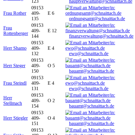
123
hauptverwaltung@schnaittach.de
09153
Frau Rother
409-
E 6
135
ordnungsamt@schnaittach.de
09153
Frau
409-
E 12
Rottenberger
144
finanzverwaltung@schnaittach.de
09153
Herr Shamo
409-
E 4
132
ewo@schnaittach.de
09153
Herr Steger
409-
O 5
150
bauamt@schnaittach.de
09153
Frau Steindl
409-
E 4
131
ewo@schnaittach.de
09153
Herr
409-
O 2
Stellmach
154
bauamt@schnaittach.de
09153
Herr Stiegler
409-
O 4
151
bauamt@schnaittach.de
09153