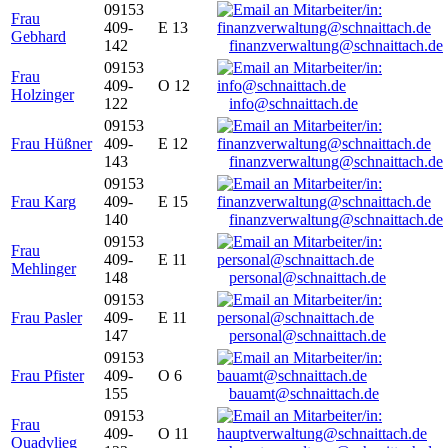
09153
Frau
409-
E 13
Gebhard
142
finanzverwaltung@schnaittach.de
09153
Frau
409-
O 12
Holzinger
122
info@schnaittach.de
09153
Frau Hüßner
409-
E 12
143
finanzverwaltung@schnaittach.de
09153
Frau Karg
409-
E 15
140
finanzverwaltung@schnaittach.de
09153
Frau
409-
E 11
Mehlinger
148
personal@schnaittach.de
09153
Frau Pasler
409-
E 11
147
personal@schnaittach.de
09153
Frau Pfister
409-
O 6
155
bauamt@schnaittach.de
09153
Frau
409-
O 11
Quadvlieg