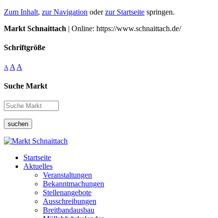
Zum Inhalt
,
zur Navigation
oder
zur Startseite
springen.
Markt Schnaittach
| Online: https://www.schnaittach.de/
Schriftgröße
A
A
A
Suche Markt
suchen
Startseite
Aktuelles
Veranstaltungen
Bekanntmachungen
Stellenangebote
Ausschreibungen
Breitbandausbau