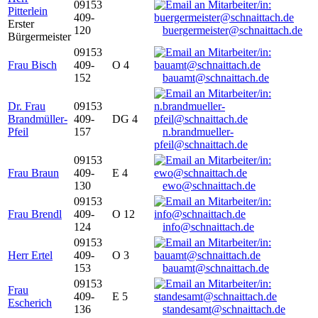
09153
Pitterlein
409-
Erster
120
buergermeister@schnaittach.de
Bürgermeister
09153
Frau Bisch
409-
O 4
152
bauamt@schnaittach.de
Dr. Frau
09153
Brandmüller-
409-
DG 4
Pfeil
157
n.brandmueller-
pfeil@schnaittach.de
09153
Frau Braun
409-
E 4
130
ewo@schnaittach.de
09153
Frau Brendl
409-
O 12
124
info@schnaittach.de
09153
Herr Ertel
409-
O 3
153
bauamt@schnaittach.de
09153
Frau
409-
E 5
Escherich
136
standesamt@schnaittach.de