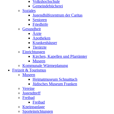
Volkshochschule
Gemeindebücherei
Soziales
Jugendhilfezentrum der Caritas
Senioren
Friedhöfe
Gesundheit
Ärzte
Apotheken
Krankenhäuser
Tierärzte
Einrichtungen
Kirchen, Kapellen und Pfarrämter
Museen
Kommunale Wärmeplanung
Freizeit & Tourismus
Museen
Heimatmuseum Schnaittach
Jüdisches Museum Franken
Vereine
Jugendtreff
Freibad
Freibad
Kneippanlage
Sporteinrichtungen