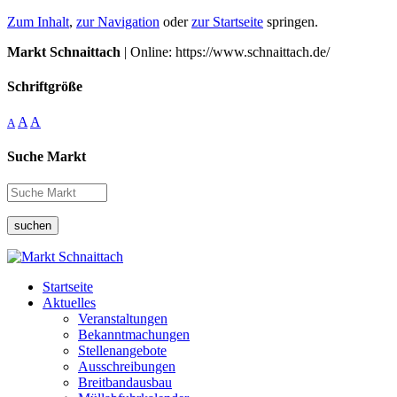
Zum Inhalt
,
zur Navigation
oder
zur Startseite
springen.
Markt Schnaittach
| Online: https://www.schnaittach.de/
Schriftgröße
A
A
A
Suche Markt
suchen
Startseite
Aktuelles
Veranstaltungen
Bekanntmachungen
Stellenangebote
Ausschreibungen
Breitbandausbau