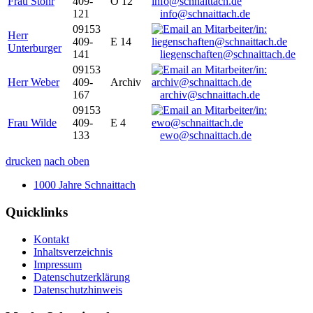
Frau Stöhr
409-
O 12
121
info@schnaittach.de
09153
Herr
409-
E 14
Unterburger
141
liegenschaften@schnaittach.de
09153
Herr Weber
409-
Archiv
167
archiv@schnaittach.de
09153
Frau Wilde
409-
E 4
133
ewo@schnaittach.de
drucken
nach oben
1000 Jahre Schnaittach
Quicklinks
Kontakt
Inhaltsverzeichnis
Impressum
Datenschutzerklärung
Datenschutzhinweis