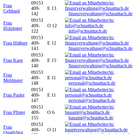
09153
Frau
409-
E 13
Gebhard
142
finanzverwaltung@schnaittach.de
09153
Frau
409-
O 12
Holzinger
122
info@schnaittach.de
09153
Frau Hüßner
409-
E 12
143
finanzverwaltung@schnaittach.de
09153
Frau Karg
409-
E 15
140
finanzverwaltung@schnaittach.de
09153
Frau
409-
E 11
Mehlinger
148
personal@schnaittach.de
09153
Frau Pasler
409-
E 11
147
personal@schnaittach.de
09153
Frau Pfister
409-
O 6
155
bauamt@schnaittach.de
09153
Frau
409-
O 11
Quadvlieg