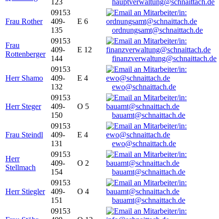
123
hauptverwaltung@schnaittach.de
09153
Frau Rother
409-
E 6
135
ordnungsamt@schnaittach.de
09153
Frau
409-
E 12
Rottenberger
144
finanzverwaltung@schnaittach.de
09153
Herr Shamo
409-
E 4
132
ewo@schnaittach.de
09153
Herr Steger
409-
O 5
150
bauamt@schnaittach.de
09153
Frau Steindl
409-
E 4
131
ewo@schnaittach.de
09153
Herr
409-
O 2
Stellmach
154
bauamt@schnaittach.de
09153
Herr Stiegler
409-
O 4
151
bauamt@schnaittach.de
09153