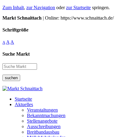
Zum Inhalt
,
zur Navigation
oder
zur Startseite
springen.
Markt Schnaittach
| Online: https://www.schnaittach.de/
Schriftgröße
A
A
A
Suche Markt
suchen
Startseite
Aktuelles
Veranstaltungen
Bekanntmachungen
Stellenangebote
Ausschreibungen
Breitbandausbau