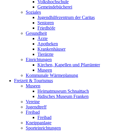
Volkshochschule
Gemeindebücherei
Soziales
Jugendhilfezentrum der Caritas
Senioren
Friedhöfe
Gesundheit
Ärzte
Apotheken
Krankenhäuser
Tierärzte
Einrichtungen
Kirchen, Kapellen und Pfarrämter
Museen
Kommunale Wärmeplanung
Freizeit & Tourismus
Museen
Heimatmuseum Schnaittach
Jüdisches Museum Franken
Vereine
Jugendtreff
Freibad
Freibad
Kneippanlage
Sporteinrichtungen