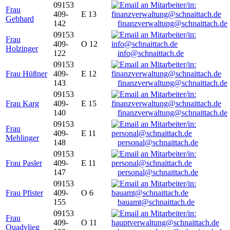
09153
Frau
409-
E 13
Gebhard
142
finanzverwaltung@schnaittach.de
09153
Frau
409-
O 12
Holzinger
122
info@schnaittach.de
09153
Frau Hüßner
409-
E 12
143
finanzverwaltung@schnaittach.de
09153
Frau Karg
409-
E 15
140
finanzverwaltung@schnaittach.de
09153
Frau
409-
E 11
Mehlinger
148
personal@schnaittach.de
09153
Frau Pasler
409-
E 11
147
personal@schnaittach.de
09153
Frau Pfister
409-
O 6
155
bauamt@schnaittach.de
09153
Frau
409-
O 11
Quadvlieg