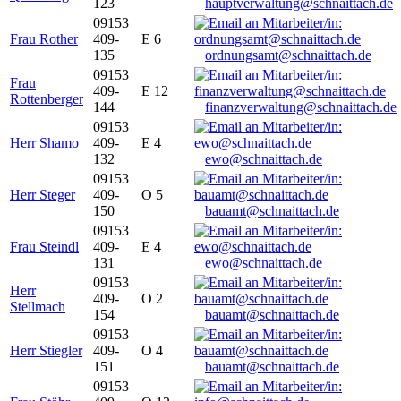
123
hauptverwaltung@schnaittach.de
09153
Frau Rother
409-
E 6
135
ordnungsamt@schnaittach.de
09153
Frau
409-
E 12
Rottenberger
144
finanzverwaltung@schnaittach.de
09153
Herr Shamo
409-
E 4
132
ewo@schnaittach.de
09153
Herr Steger
409-
O 5
150
bauamt@schnaittach.de
09153
Frau Steindl
409-
E 4
131
ewo@schnaittach.de
09153
Herr
409-
O 2
Stellmach
154
bauamt@schnaittach.de
09153
Herr Stiegler
409-
O 4
151
bauamt@schnaittach.de
09153