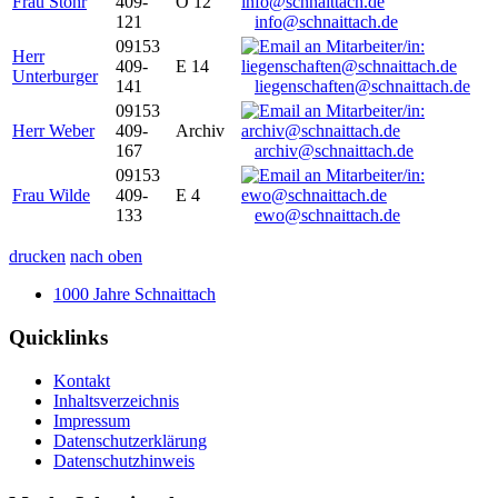
Frau Stöhr
409-
O 12
121
info@schnaittach.de
09153
Herr
409-
E 14
Unterburger
141
liegenschaften@schnaittach.de
09153
Herr Weber
409-
Archiv
167
archiv@schnaittach.de
09153
Frau Wilde
409-
E 4
133
ewo@schnaittach.de
drucken
nach oben
1000 Jahre Schnaittach
Quicklinks
Kontakt
Inhaltsverzeichnis
Impressum
Datenschutzerklärung
Datenschutzhinweis