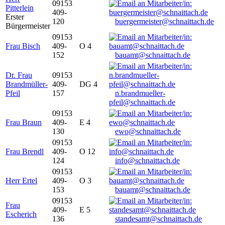
09153
Pitterlein
409-
Erster
120
buergermeister@schnaittach.de
Bürgermeister
09153
Frau Bisch
409-
O 4
152
bauamt@schnaittach.de
Dr. Frau
09153
Brandmüller-
409-
DG 4
Pfeil
157
n.brandmueller-
pfeil@schnaittach.de
09153
Frau Braun
409-
E 4
130
ewo@schnaittach.de
09153
Frau Brendl
409-
O 12
124
info@schnaittach.de
09153
Herr Ertel
409-
O 3
153
bauamt@schnaittach.de
09153
Frau
409-
E 5
Escherich
136
standesamt@schnaittach.de